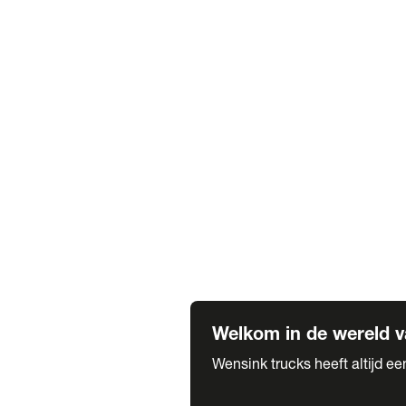
Truck verhuur
Service & onderhoud
APK
Onze labels & partners
Truck & Trailer
Trias Trailers
Spuiterij B. de Wilde
Carrosseriewerk Van de Weijer
Fleetcraft
A1 Automotive
Vestigingen
Bekijk alle vestigingen
Welkom in de wereld v
Wensink trucks heeft altijd e