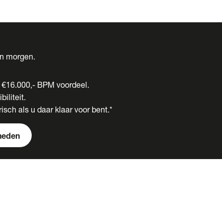
én morgen.
t €16.000,- BPM voordeel.
biliteit.
isch als u daar klaar voor bent.*
heden