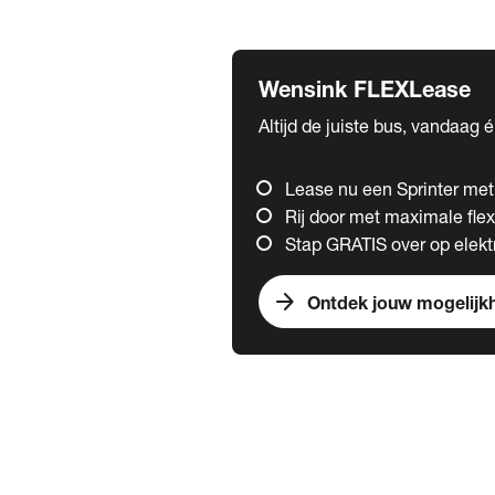
Fuso
Mercedes-Benz
Wensink FLEXLease
Altijd de juiste bus, vandaag 
Lease nu een Sprinter me
Rij door met maximale flexi
Stap GRATIS over op elektr
arrow_forward
Ontdek jouw mogelijk
Trucks
chevron_right
close
Onze merken
Mercedes Benz Trucks