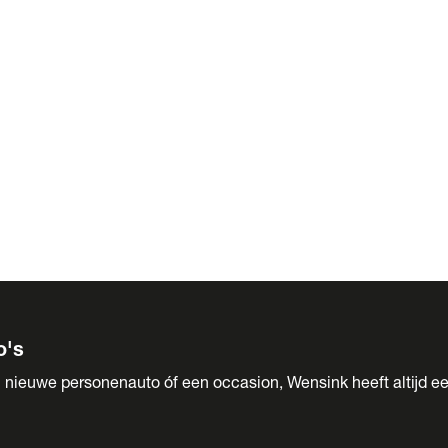
 Sales
o's
 nieuwe personenauto óf een occasion, Wensink heeft altijd ee