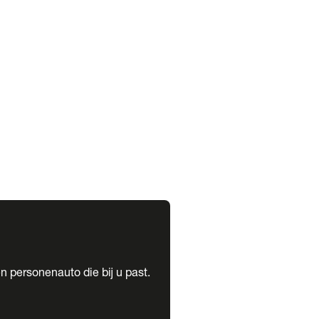
expand_more
expand_more
n personenauto die bij u past.