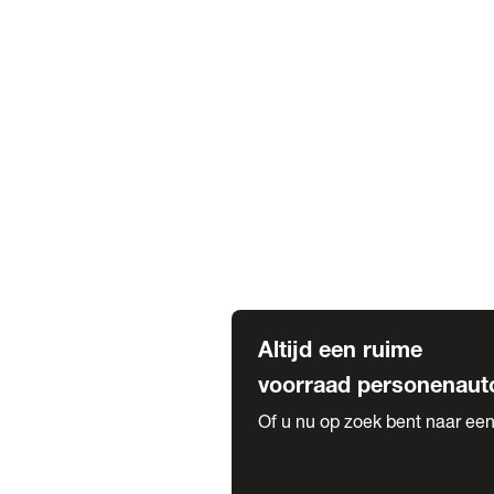
Elektrische Mercedes-Benz
Elektrische Occasions
Alles over elektrisch rijden
Voorraad leasen
Private lease voorraad
Zakelijk lease voorraad
Occasion lease voorraad
Private Lease samenstellen
Diensten
Expatriate Services & Diplomatic
Altijd een ruime
voorraad personenaut
Of u nu op zoek bent naar een