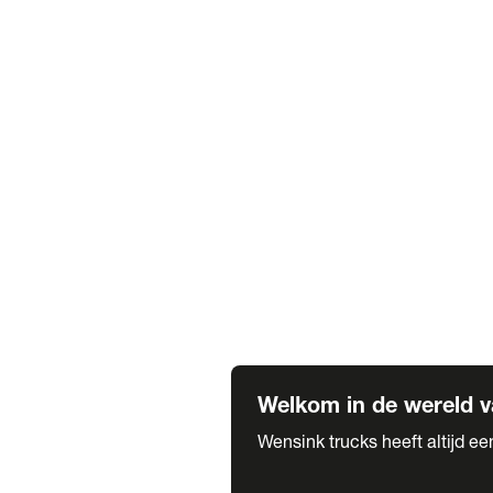
Truck verhuur
Service & onderhoud
APK
Onze labels & partners
Truck & Trailer
Trias Trailers
Spuiterij B. de Wilde
Carrosseriewerk Van de Weijer
Fleetcraft
A1 Automotive
Vestigingen
Bekijk alle vestigingen
Welkom in de wereld v
Wensink trucks heeft altijd e