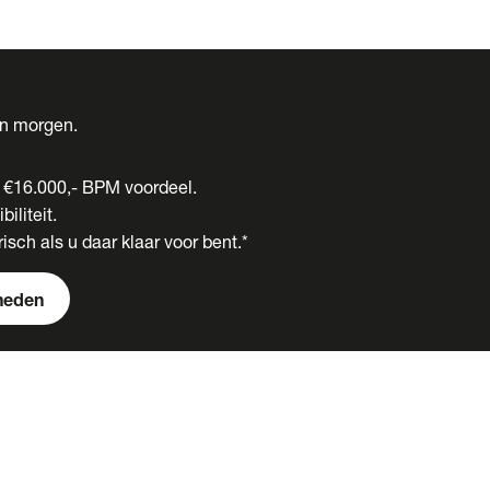
én morgen.
t €16.000,- BPM voordeel.
biliteit.
isch als u daar klaar voor bent.*
heden