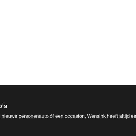
 Sales
o's
 nieuwe personenauto óf een occasion, Wensink heeft altijd ee