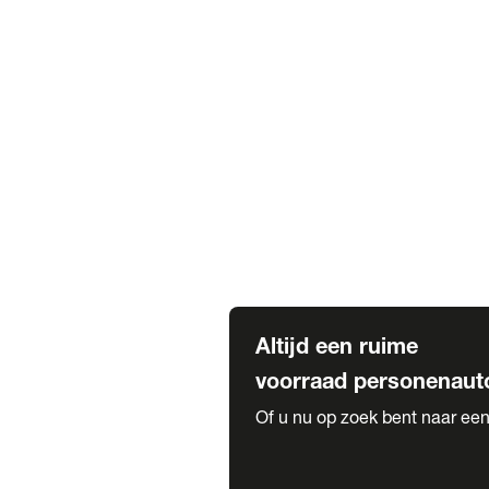
Elektrische Mercedes-Benz
Elektrische Occasions
Alles over elektrisch rijden
Voorraad leasen
Private lease voorraad
Zakelijk lease voorraad
Occasion lease voorraad
Private Lease samenstellen
Diensten
Expatriate Services & Diplomatic
Altijd een ruime
voorraad personenaut
Of u nu op zoek bent naar een