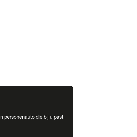
expand_more
expand_more
n personenauto die bij u past.