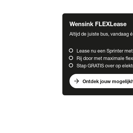
Fuso
Mercedes-Benz
Wensink FLEXLease
Altijd de juiste bus, vandaag 
Lease nu een Sprinter me
Rij door met maximale flexi
Stap GRATIS over op elektr
arrow_forward
Ontdek jouw mogelijk
Trucks
chevron_right
close
Onze merken
Mercedes Benz Trucks