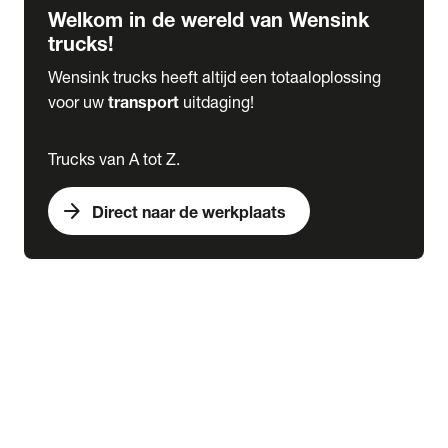
Welkom in de wereld van Wensink
trucks!
Wensink trucks heeft altijd een totaaloplossing
voor uw
transport
uitdaging!
Trucks van A tot Z.
arrow_forward
Direct naar de werkplaats
Lease
expand_more
Onderhoud
chevron_right
close
expand_more
Werkplaatsafspraak maken
Werkplaatsafspraak maken
Schade melden
expand_more
Onderhoud