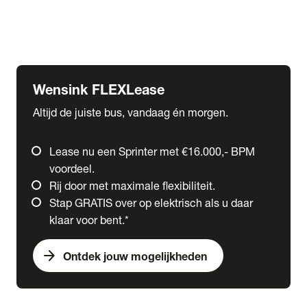
Ford
Fuso
Mercedes-Benz
Wensink FLEXLease
Altijd de juiste bus, vandaag én morgen.
Lease nu een Sprinter met €16.000,- BPM
voordeel.
Rij door met maximale flexibiliteit.
Stap GRATIS over op elektrisch als u daar
klaar voor bent.*
arrow_forward
Ontdek jouw mogelijkheden
expand_more
Trucks