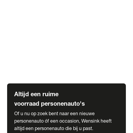
Elektrische Mercedes-Benz
Elektrische Occasions
Alles over elektrisch rijden
expand_more
Voorraad leasen
Private lease voorraad
Zakelijk lease voorraad
Occasion lease voorraad
Private Lease samenstellen
expand_more
Diensten
Expatriate Services & Diplomatic Sales
Altijd een ruime
voorraad personenauto's
Of u nu op zoek bent naar een nieuwe
personenauto óf een occasion, Wensink heeft
altijd een personenauto die bij u past.