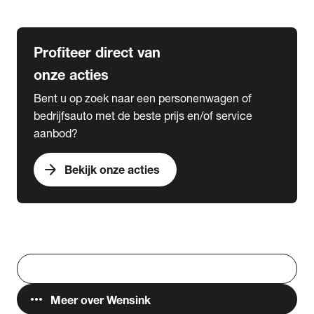
Lease & Services
Profiteer direct van
onze acties
Bent u op zoek naar een personenwagen of
bedrijfsauto met de beste prijs en/of service
aanbod?
arrow_forward
Bekijk onze acties
Vestigingen
Werken bij Wensink
search
Zoeken
more_horiz
Meer over Wensink