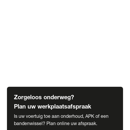
expand_more
Extra services
Beautykuur
Navigatie update
expand_more
Accessoires & onderdelen
Accessoires
Onderdelen
expand_more
Abonnementen
Alles over onze serviceabonnementen
Bandenhotel
expand_more
Schade melden
Meld hier je schade
Zorgeloos onderweg?
Plan uw werkplaatsafspraak
Is uw voertuig toe aan onderhoud, APK of een
bandenwissel? Plan online uw afspraak.