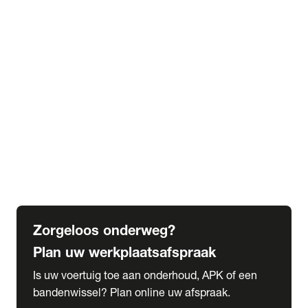
expand_more
Extra services
Beautykuur
Navigatie update
expand_more
Accessoires & onderdelen
Accessoires
Onderdelen
expand_more
Abonnementen
Alles over onze serviceabonnementen
Bandenhotel
expand_more
Schade melden
Meld hier je schade
Zorgeloos onderweg?
Plan uw werkplaatsafspraak
Is uw voertuig toe aan onderhoud, APK of een
bandenwissel? Plan online uw afspraak.