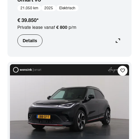
21.050 km
2025
Elektrisch
€ 39.850
*
Private lease vanaf
€ 800
p/m
expand_content
Details
favorite