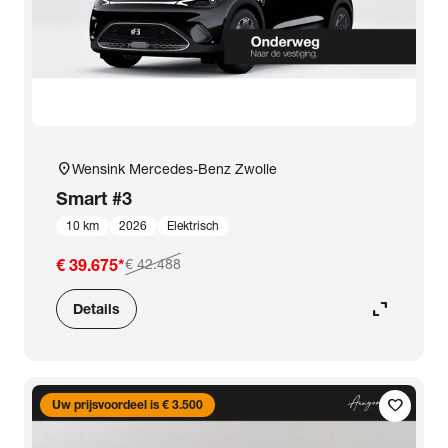
location_on
Wensink Mercedes-Benz Zwolle
Smart
#3
10 km
2026
Elektrisch
€ 39.675
*
€ 42.488
expand_content
Details
favorite
Uw prijsvoordeel is € 3.500