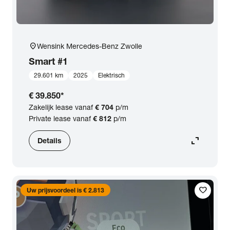
location_on
Wensink Mercedes-Benz Zwolle
Smart
#1
29.601 km
2025
Elektrisch
€ 39.850
*
Zakelijk lease vanaf
€ 704
p/m
Private lease vanaf
€ 812
p/m
expand_content
Details
favorite
Uw prijsvoordeel is € 2.813