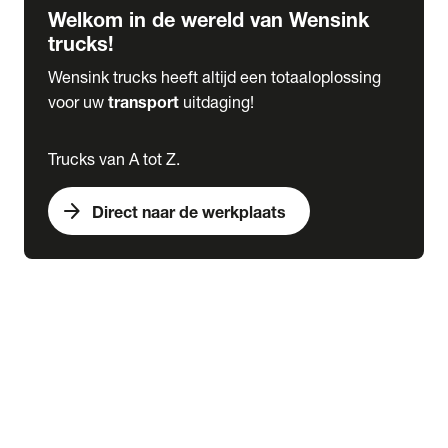
Welkom in de wereld van Wensink
trucks!
Wensink trucks heeft altijd een totaaloplossing
voor uw
transport
uitdaging!
Trucks van A tot Z.
arrow_forward
Direct naar de werkplaats
Lease
expand_more
Onderhoud
chevron_right
close
expand_more
Werkplaatsafspraak maken
Werkplaatsafspraak maken
Schade melden
expand_more
Onderhoud