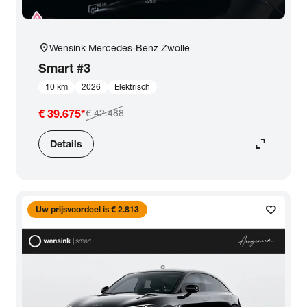
location_on
Wensink Mercedes-Benz Zwolle
Smart
#3
10 km
2026
Elektrisch
€ 39.675
*
€ 42.488
expand_content
Details
favorite
Uw prijsvoordeel is € 2.813