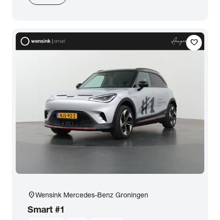
favorite
location_on
Wensink Mercedes-Benz Groningen
Smart
#1