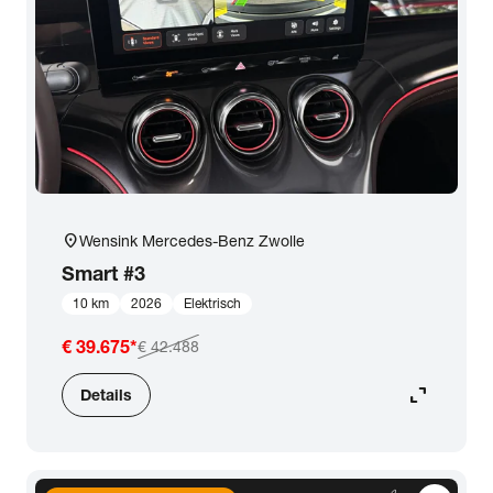
location_on
Wensink Mercedes-Benz Zwolle
Smart
#3
10 km
2026
Elektrisch
€ 39.675
*
€ 42.488
expand_content
Details