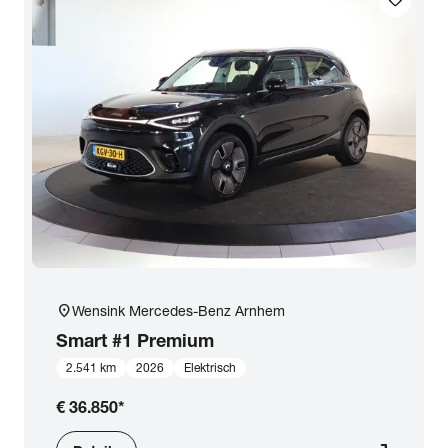
favorite
Transmissie
Opties
Carrosserie
Basiskleur
Aantal zitplaatsen
location_on
Wensink Mercedes-Benz Arnhem
Smart
Aantal deuren
#1 Premium
2.541 km
2026
Elektrisch
Vestiging
€ 36.850
*