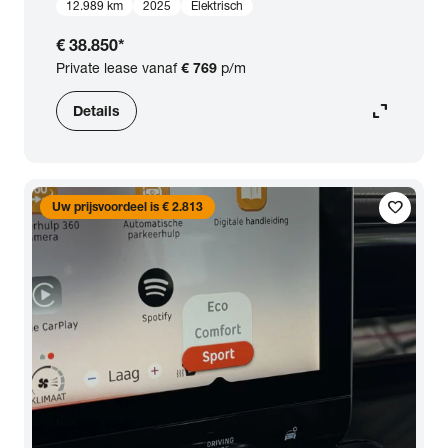
12.989 km
2025
Elektrisch
€ 38.850
*
Private lease vanaf
€ 769
p/m
expand_content
Details
favorite
Uw prijsvoordeel is € 2.813