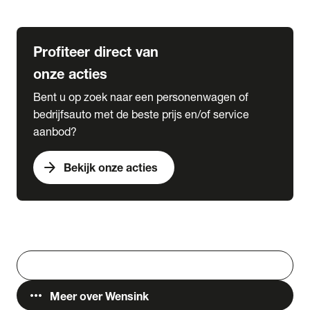
Lease & Services
Profiteer direct van
onze acties
Bent u op zoek naar een personenwagen of
bedrijfsauto met de beste prijs en/of service
aanbod?
arrow_forward
Bekijk onze acties
Vestigingen
Werken bij Wensink
search
Zoeken
more_horiz
Meer over Wensink