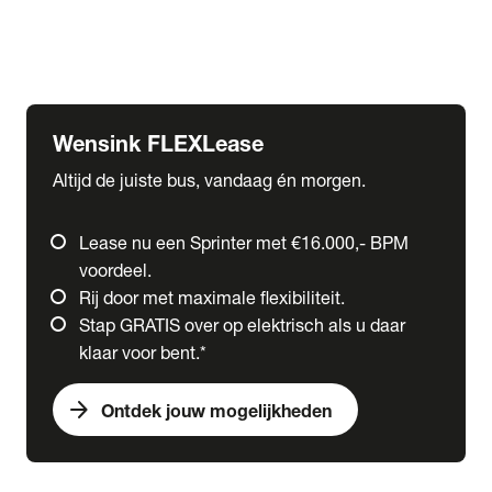
Ford
Fuso
Mercedes-Benz
Wensink FLEXLease
Altijd de juiste bus, vandaag én morgen.
Lease nu een Sprinter met €16.000,- BPM
voordeel.
Rij door met maximale flexibiliteit.
Stap GRATIS over op elektrisch als u daar
klaar voor bent.*
arrow_forward
Ontdek jouw mogelijkheden
expand_more
Trucks