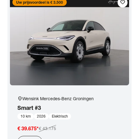
favorite
Uw prijsvoordeel is € 3.500
location_on
Wensink Mercedes-Benz Groningen
Smart
#3
10 km
2026
Elektrisch
€ 39.675
*
€ 43.175