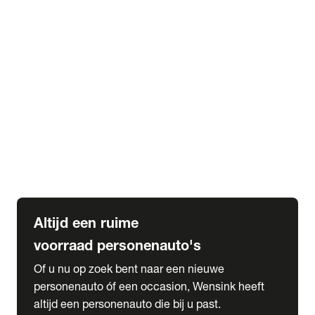
Elektrische Mercedes-Benz
Elektrische Occasions
Alles over elektrisch rijden
expand_more
Voorraad leasen
Private lease voorraad
Zakelijk lease voorraad
Occasion lease voorraad
Private Lease samenstellen
expand_more
Diensten
Expatriate Services & Diplomatic Sales
Altijd een ruime
voorraad personenauto's
Of u nu op zoek bent naar een nieuwe
personenauto óf een occasion, Wensink heeft
altijd een personenauto die bij u past.