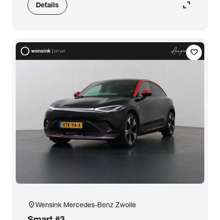
expand_content
Details
favorite
location_on
Wensink Mercedes-Benz Zwolle
Smart
#3