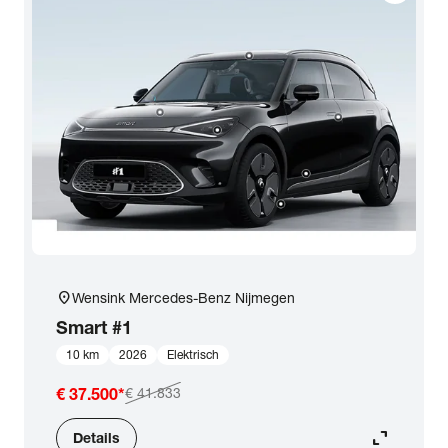
location_on
Wensink Mercedes-Benz Nijmegen
Smart
#1
10 km
2026
Elektrisch
€ 37.500
*
€ 41.833
expand_content
Details