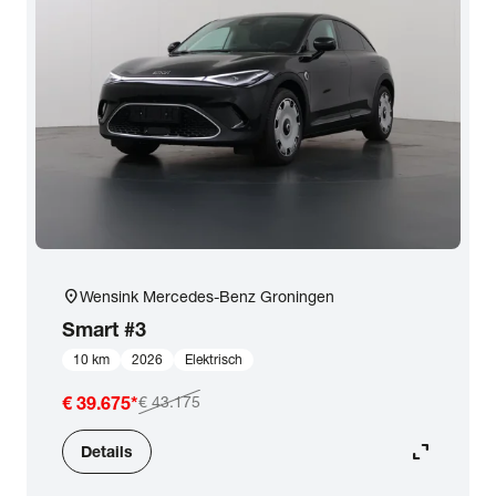
location_on
Wensink Mercedes-Benz Groningen
Smart
#3
10 km
2026
Elektrisch
€ 39.675
*
€ 43.175
expand_content
Details