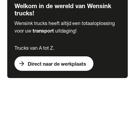
Welkom in de wereld van Wensink
trucks!
Wensink trucks heeft altijd een totaaloplossing
voor uw
transport
uitdaging!
Trucks van A tot Z.
arrow_forward
Direct naar de werkplaats
Lease
expand_more
Onderhoud
chevron_right
close
expand_more
Werkplaatsafspraak maken
Werkplaatsafspraak maken
Schade melden
expand_more
Onderhoud