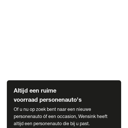
Elektrische Mercedes-Benz
Elektrische Occasions
Alles over elektrisch rijden
expand_more
Voorraad leasen
Private lease voorraad
Zakelijk lease voorraad
Occasion lease voorraad
Private Lease samenstellen
expand_more
Diensten
Expatriate Services & Diplomatic Sales
Altijd een ruime
voorraad personenauto's
Of u nu op zoek bent naar een nieuwe
personenauto óf een occasion, Wensink heeft
altijd een personenauto die bij u past.