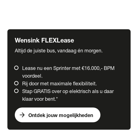
Ford
Fuso
Mercedes-Benz
Wensink FLEXLease
Altijd de juiste bus, vandaag én morgen.
Lease nu een Sprinter met €16.000,- BPM
voordeel.
Rij door met maximale flexibiliteit.
Stap GRATIS over op elektrisch als u daar
klaar voor bent.*
arrow_forward
Ontdek jouw mogelijkheden
expand_more
Trucks