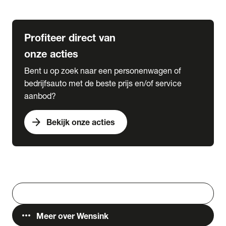
Lease & Services
Profiteer direct van
onze acties
Bent u op zoek naar een personenwagen of
bedrijfsauto met de beste prijs en/of service
aanbod?
arrow_forward
Bekijk onze acties
Vestigingen
Werken bij Wensink
search
Zoeken
more_horiz
Meer over Wensink