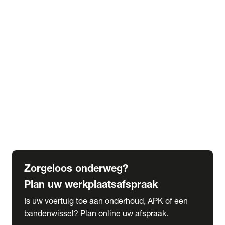
expand_more
Extra services
Beautykuur
Navigatie update
expand_more
Accessoires & onderdelen
Accessoires
Onderdelen
expand_more
Abonnementen
Alles over onze serviceabonnementen
Bandenhotel
expand_more
Schade melden
Meld hier je schade
Zorgeloos onderweg?
Plan uw werkplaatsafspraak
Is uw voertuig toe aan onderhoud, APK of een
bandenwissel? Plan online uw afspraak.