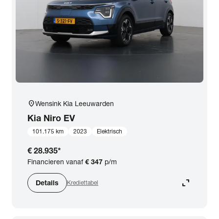
expand_more
BTW (aftrekbaar) / Marge (BTW niet aftrekbaar)
Merk & Model
close
Kia
Prijs
location_on
Wensink Kia Leeuwarden
Kilometerstand
Kia
Niro EV
101.175 km
2023
Elektrisch
Bouwjaar
€ 28.935
*
Financieren vanaf
€ 347
p/m
Staat van de auto
expand_content
Details
Krediettabel
Brandstof