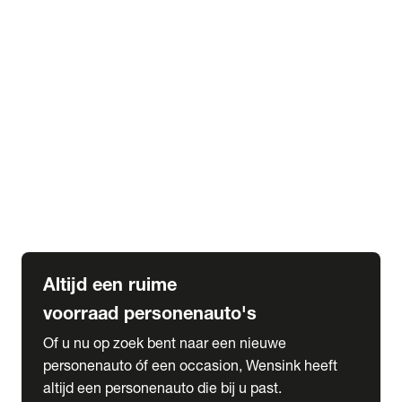
Elektrische Mercedes-Benz
Elektrische Occasions
Alles over elektrisch rijden
expand_more
Voorraad leasen
Private lease voorraad
Zakelijk lease voorraad
Occasion lease voorraad
Private Lease samenstellen
expand_more
Diensten
Expatriate Services & Diplomatic Sales
Altijd een ruime
voorraad personenauto's
Of u nu op zoek bent naar een nieuwe
personenauto óf een occasion, Wensink heeft
altijd een personenauto die bij u past.