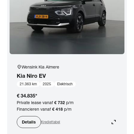
location_on
Wensink Kia Almere
Kia
Niro EV
21.363 km
2025
Elektrisch
€ 34.835
*
Private lease vanaf
€ 732
p/m
Financieren vanaf
€ 418
p/m
expand_content
Details
Krediettabel