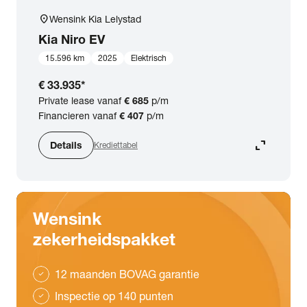
location_on
Wensink Kia Lelystad
Kia
Niro EV
15.596 km
2025
Elektrisch
€ 33.935
*
Private lease vanaf
€ 685
p/m
Financieren vanaf
€ 407
p/m
expand_content
Details
Krediettabel
Wensink
zekerheidspakket
12 maanden BOVAG garantie
check
Inspectie op 140 punten
check