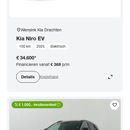
location_on
Wensink Kia Drachten
Kia
Niro EV
100 km
2025
Elektrisch
€ 34.600
*
Financieren vanaf
€ 368
p/m
expand_content
Details
Krediettabel
percent
help_outline
favorite
€ 1.000,- inruilvoordeel