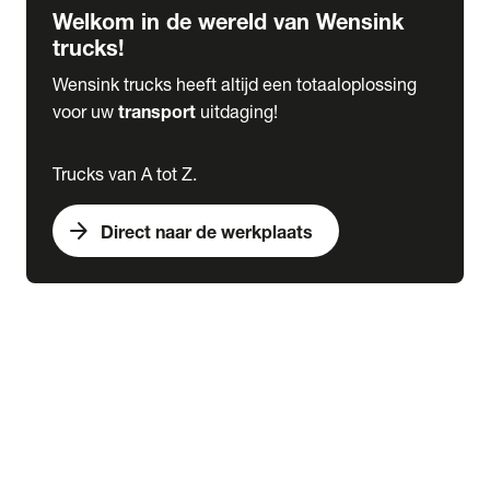
Welkom in de wereld van Wensink
trucks!
Wensink trucks heeft altijd een totaaloplossing
voor uw
transport
uitdaging!
Trucks van A tot Z.
arrow_forward
Direct naar de werkplaats
Lease
expand_more
Onderhoud
chevron_right
close
expand_more
Werkplaatsafspraak maken
Werkplaatsafspraak maken
Schade melden
expand_more
Onderhoud