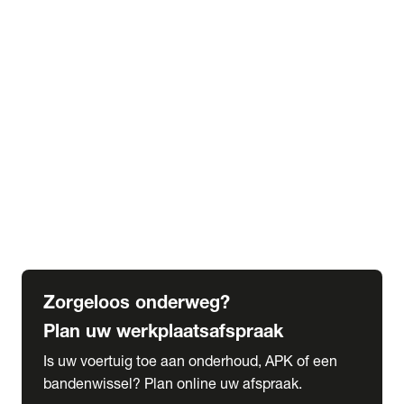
expand_more
Extra services
Beautykuur
Navigatie update
expand_more
Accessoires & onderdelen
Accessoires
Onderdelen
expand_more
Abonnementen
Alles over onze serviceabonnementen
Bandenhotel
expand_more
Schade melden
Meld hier je schade
Zorgeloos onderweg?
Plan uw werkplaatsafspraak
Is uw voertuig toe aan onderhoud, APK of een
bandenwissel? Plan online uw afspraak.