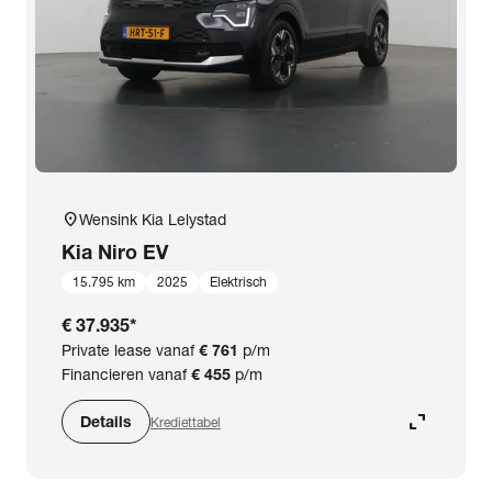
location_on
Wensink Kia Lelystad
Kia
Niro EV
15.795 km
2025
Elektrisch
€ 37.935
*
Private lease vanaf
€ 761
p/m
Financieren vanaf
€ 455
p/m
expand_content
Details
Krediettabel