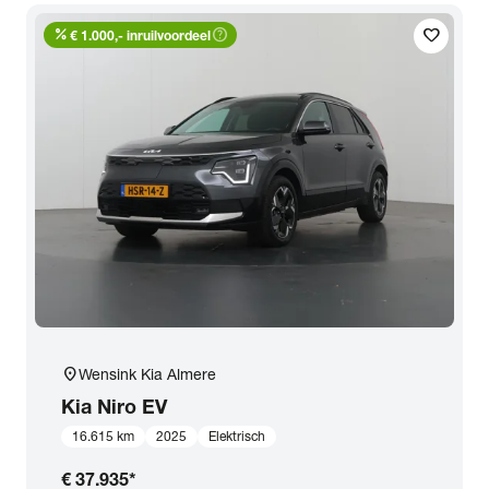
percent
help_outline
favorite
€ 1.000,- inruilvoordeel
location_on
Wensink Kia Almere
Kia
Niro EV
16.615 km
2025
Elektrisch
€ 37.935
*