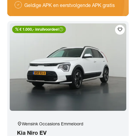
Geldige APK en eerstvolgende APK gratis
check
percent
help_outline
favorite
€ 1.000,- inruilvoordeel
location_on
Wensink Occasions Emmeloord
Kia
Niro EV