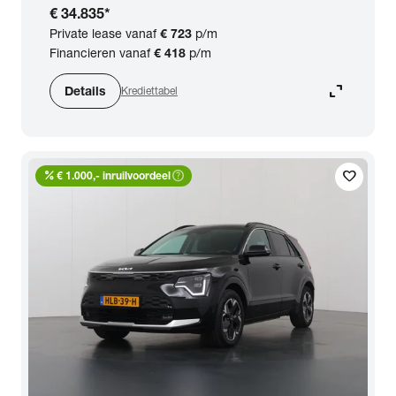
€ 34.835
*
Private lease vanaf
€ 723
p/m
Financieren vanaf
€ 418
p/m
expand_content
Details
Krediettabel
percent
help_outline
favorite
€ 1.000,- inruilvoordeel