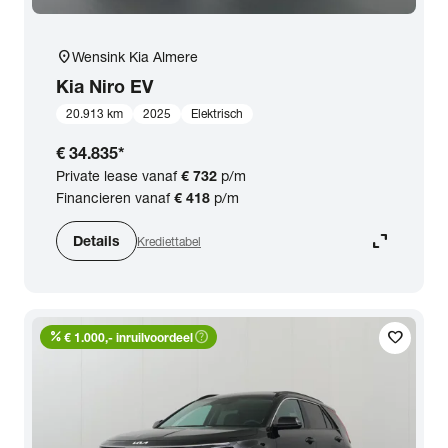
location_on
Wensink Kia Almere
Kia
Niro EV
20.913 km
2025
Elektrisch
€ 34.835
*
Private lease vanaf
€ 732
p/m
Financieren vanaf
€ 418
p/m
expand_content
Details
Krediettabel
percent
help_outline
favorite
€ 1.000,- inruilvoordeel