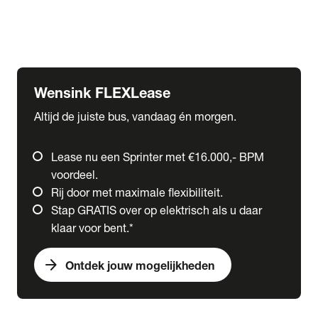
Ford
Fuso
Mercedes-Benz
Wensink FLEXLease
Altijd de juiste bus, vandaag én morgen.
Lease nu een Sprinter met €16.000,- BPM
voordeel.
Rij door met maximale flexibiliteit.
Stap GRATIS over op elektrisch als u daar
klaar voor bent.*
arrow_forward
Ontdek jouw mogelijkheden
expand_more
Trucks