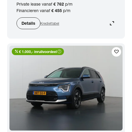
Private lease vanaf
€ 762
p/m
Financieren vanaf
€ 455
p/m
expand_content
Details
Krediettabel
percent
help_outline
favorite
€ 1.000,- inruilvoordeel