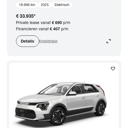
18.996 km
2025
Elektrisch
€ 33.935
*
Private lease vanaf
€ 690
p/m
Financieren vanaf
€ 407
p/m
expand_content
Details
Krediettabel
favorite