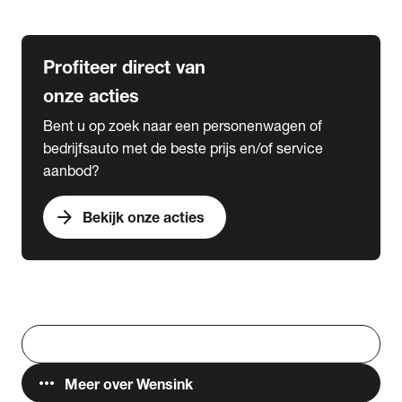
Lease & Services
Profiteer direct van
onze acties
Bent u op zoek naar een personenwagen of
bedrijfsauto met de beste prijs en/of service
aanbod?
arrow_forward
Bekijk onze acties
Vestigingen
Werken bij Wensink
search
Zoeken
more_horiz
Meer over Wensink