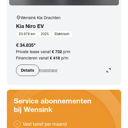
location_on
Wensink Kia Drachten
Kia
Niro EV
23.979 km
2025
Elektrisch
€ 34.835
*
Private lease vanaf
€ 732
p/m
Financieren vanaf
€ 418
p/m
expand_content
Details
Krediettabel
Service abonnementen
bij Wensink
Vast tarief per maand
check