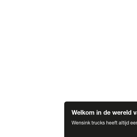
Truck verhuur
Service & onderhoud
APK
Onze labels & partners
Truck & Trailer
Trias Trailers
Spuiterij B. de Wilde
Carrosseriewerk Van de Weijer
Fleetcraft
A1 Automotive
Vestigingen
Bekijk alle vestigingen
Welkom in de wereld v
Wensink trucks heeft altijd e