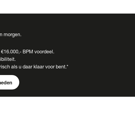
én morgen.
t €16.000,- BPM voordeel.
biliteit.
isch als u daar klaar voor bent.*
heden