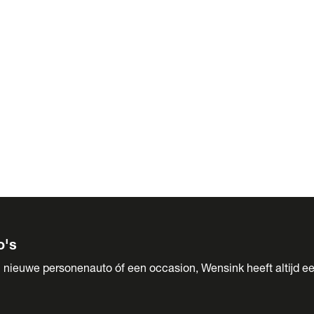
 Sales
o's
 nieuwe personenauto óf een occasion, Wensink heeft altijd ee