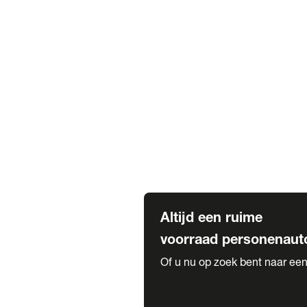
Elektrische Mercedes-Benz
Elektrische Occasions
Alles over elektrisch rijden
Voorraad leasen
Private lease voorraad
Zakelijk lease voorraad
Occasion lease voorraad
Private Lease samenstellen
Diensten
Expatriate Services & Diplomatic
Altijd een ruime
voorraad personenaut
Of u nu op zoek bent naar een