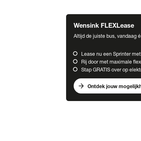
Fuso
Mercedes-Benz
Wensink FLEXLease
Altijd de juiste bus, vandaag 
Lease nu een Sprinter me
Rij door met maximale flexi
Stap GRATIS over op elektr
arrow_forward
Ontdek jouw mogelijk
Trucks
chevron_right
close
Onze merken
Mercedes Benz Trucks