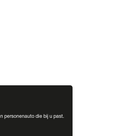
expand_more
expand_more
n personenauto die bij u past.