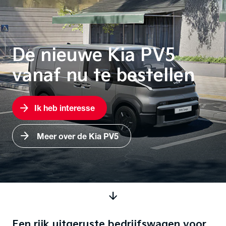
De nieuwe Kia PV5
vanaf nu te bestellen
arrow_forward
Ik heb interesse
arrow_forward
Meer over de Kia PV5
arrow_downward
Een rijk uitgeruste bedrijfswagen voor