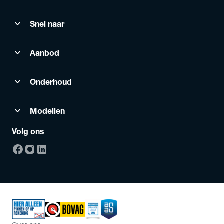
expand_more
Snel naar
expand_more
Aanbod
expand_more
Onderhoud
expand_more
Modellen
Volg ons