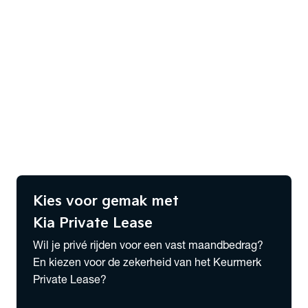
Financieren
Verzekeren
Alles over Lease
expand_more
Private Lease
Private Lease samenstellen
Wensink Lease & Services
expand_more
Zakelijk Lease
Zakelijk Lease voorraad
Wensink Lease & Services
Kies voor gemak met
Kia Private Lease
Wil je privé rijden voor een vast maandbedrag?
En kiezen voor de zekerheid van het Keurmerk
Private Lease?