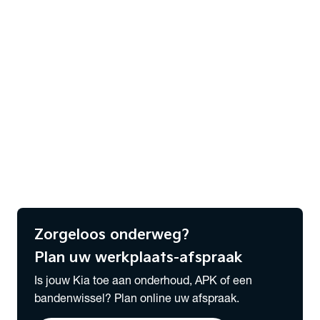
Bekijk alle Kia modellen
expand_more
Lease & Services
Zakelijk Lease voorraad
Serviceabonnementen
Financieren
Verzekeren
Wensink Lease & Services
Alles over Lease
expand_more
Vestigingen
Bekijk alle vestigingen
Zorgeloos onderweg?
Plan uw werkplaats-afspraak
Is jouw Kia toe aan onderhoud, APK of een
bandenwissel? Plan online uw afspraak.