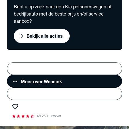
Bent u op zoek naar een Kia personenwagen of
bedrijfsauto met de beste prijs en/of service
aanbod?
arrow_forward
Bekijk alle acties
Vestigingen
search
Zoeken
more_horiz
Meer over Wensink
person
Login
favorite
Favorieten
star
star
star
star
star_half
48.250+ reviews