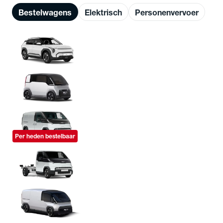
Bestelwagens
Elektrisch
Personenvervoer
Kia EV3 Cargo
Vanaf € 31.934
Kia PV1
Kia PV5 Cargo
Vanaf € 29.895
Per heden bestelbaar
Kia PV5 Chassis Cabine
Vanaf € 31.710
Kia PV7