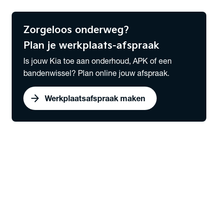
Meld hier je schade
Zorgeloos onderweg?
Plan je werkplaats-afspraak
Is jouw Kia toe aan onderhoud, APK of een
bandenwissel? Plan online jouw afspraak.
arrow_forward
Werkplaatsafspraak maken
expand_more
Lease
chevron_right
close
expand_more
Lease & Services
Serviceabonnementen
Private Lease
Zakelijk Lease
Private Lease samenstellen