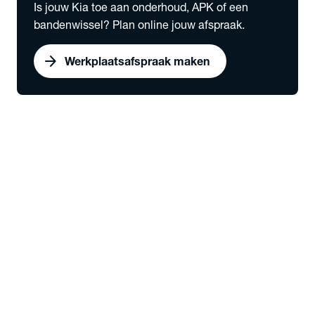
Is jouw Kia toe aan onderhoud, APK of een
bandenwissel? Plan online jouw afspraak.
arrow_forward
Werkplaatsafspraak maken
expand_more
Bedrijfswagens
chevron_right
close
expand_more
Snel naar
Voorraad nieuw
Werkplaatsafspraak maken
Serviceabonnementen
Elektrisch rijden
expand_more
Voorraad
Nieuw
Alle bedrijfswagens
expand_more
Modellen