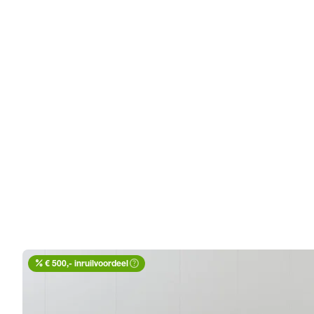
percent
help_outline
€ 500,- inruilvoordeel