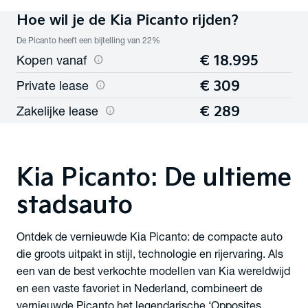
Hoe wil je de Kia Picanto rijden?
De Picanto heeft een bijtelling van 22%
€ 18.995
Kopen vanaf
info
€ 309
Private lease
info
€ 289
Zakelijke lease
info
Kia Picanto:
De ultieme
stadsauto
Ontdek de vernieuwde Kia Picanto: de compacte auto
die groots uitpakt in stijl, technologie en rijervaring. Als
een van de best verkochte modellen van Kia wereldwijd
en een vaste favoriet in Nederland, combineert de
vernieuwde Picanto het legendarische ‘Opposites