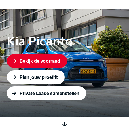
chevron_right
chevron_right
chevron_right
Home
Modellen
Personenwagens
Picanto
Kia Picanto
arrow_forward
Bekijk de voorraad
arrow_forward
Plan jouw proefrit
arrow_forward
Private Lease samenstellen
arrow_downward