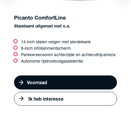
Picanto ComfortLine
Standaard uitgerust met o.a.
14 inch stalen velgen met sierdeksels
8-inch infotainmentscherm
Parkeersensoren achterzijde en achteruitrijcamera
Autonome rijstrookvolgassistentie
arrow_forward
Voorraad
arrow_forward
Ik heb interesse