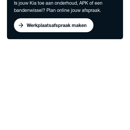
Is jouw Kia toe aan onderhoud, APK of een
bandenwissel? Plan online jouw afspraak.
arrow_forward
Werkplaatsafspraak maken
expand_more
Bedrijfswagens
chevron_right
close
expand_more
Snel naar
Voorraad nieuw
Werkplaatsafspraak maken
Serviceabonnementen
Elektrisch rijden
expand_more
Voorraad
Nieuw
Alle bedrijfswagens
expand_more
Modellen