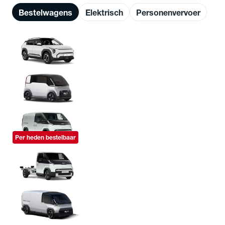
Bestelwagens
Elektrisch
Personenvervoer
Kia EV3 Cargo
Vanaf € 31.934
Kia PV1
Kia PV5 Cargo
Vanaf € 29.895
Per heden bestelbaar
Kia PV5 Chassis Cabine
Vanaf € 31.710
Kia PV7