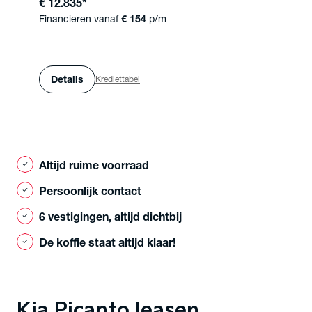
€ 12.835
*
Financieren vanaf
€ 154
p/m
Details
Krediettabel
Altijd ruime voorraad
check
Persoonlijk contact
check
6 vestigingen, altijd dichtbij
check
De koffie staat altijd klaar!
check
Kia Picanto leasen