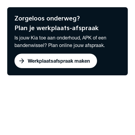
Meld hier je schade
Zorgeloos onderweg?
Plan je werkplaats-afspraak
Is jouw Kia toe aan onderhoud, APK of een
bandenwissel? Plan online jouw afspraak.
arrow_forward
Werkplaatsafspraak maken
expand_more
Lease
chevron_right
close
expand_more
Lease & Services
Serviceabonnementen
Private Lease
Zakelijk Lease
Private Lease samenstellen