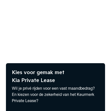
Financieren
Verzekeren
Alles over Lease
expand_more
Private Lease
Private Lease samenstellen
Wensink Lease & Services
expand_more
Zakelijk Lease
Zakelijk Lease voorraad
Wensink Lease & Services
Kies voor gemak met
Kia Private Lease
Wil je privé rijden voor een vast maandbedrag?
En kiezen voor de zekerheid van het Keurmerk
Private Lease?