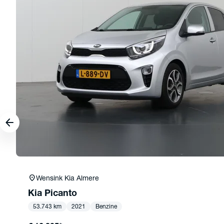
arrow_forward
location_on
Wensink Kia Almere
Kia
Picanto
53.743 km
2021
Benzine