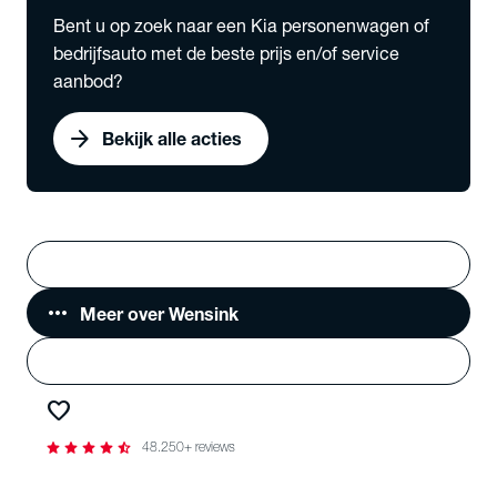
Bent u op zoek naar een Kia personenwagen of
bedrijfsauto met de beste prijs en/of service
aanbod?
arrow_forward
Bekijk alle acties
Vestigingen
search
Zoeken
more_horiz
Meer over Wensink
person
Login
favorite
Favorieten
star
star
star
star
star_half
48.250+ reviews