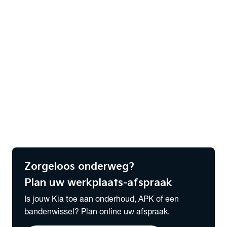
Bekijk alle Kia modellen
expand_more
Lease & Services
Zakelijk Lease voorraad
Serviceabonnementen
Financieren
Verzekeren
Wensink Lease & Services
Alles over Lease
expand_more
Vestigingen
Bekijk alle vestigingen
Zorgeloos onderweg?
Plan uw werkplaats-afspraak
Is jouw Kia toe aan onderhoud, APK of een
bandenwissel? Plan online uw afspraak.