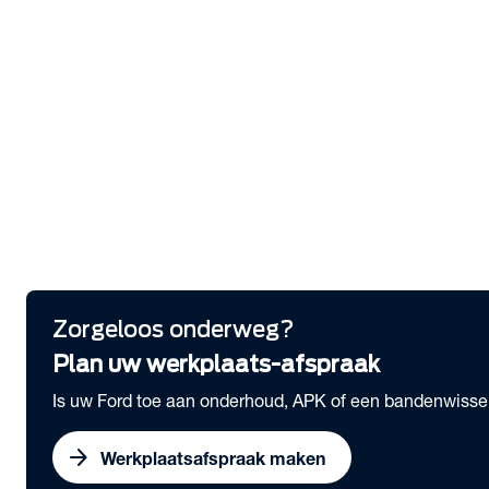
Lease & Services
Zakelijk Lease voorraad
Serviceabonnementen
Financieren
Verzekeren
Wensink Lease & Services
Alles over Lease
Vestigingen
Bekijk alle vestigingen
Zorgeloos onderweg?
Plan uw werkplaats-afspraak
Is uw Ford toe aan onderhoud, APK of een bandenwissel
arrow_forward
Werkplaatsafspraak maken