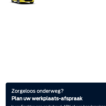
Vanaf € 29.995
Bekijk alle Ford modellen
Lease & Services
Private Lease samenstellen
Zakelijk Lease voorraad
Serviceabonnementen
Financieren
Verzekeren
Wensink Lease & Services
Alles over Lease
Vestigingen
Bekijk alle vestigingen
Zorgeloos onderweg?
Plan uw werkplaats-afspraak