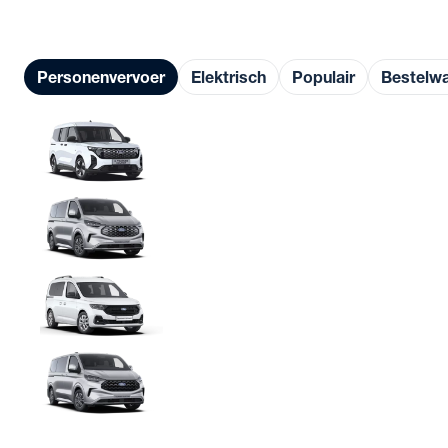
Alle bedrijfswagens
Modellen
Personenvervoer
Elektrisch
Populair
Bestelw
E-Tourneo Courier
Vanaf € 39.776
E-Tourneo Custom
Vanaf € 55.540
Tourneo Connect PHEV
Vanaf € 36.352
Tourneo Custom
Vanaf € 38.290
Bekijk alle Ford modellen