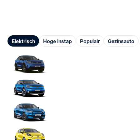
Elektrisch
Ford Nederland
Alle personenwagens
Modellen
Elektrisch
Hoge instap
Populair
Gezinsauto
Capri
Vanaf € 37.850
Explorer
Vanaf € 35.950
Mustang Mach-E
Vanaf € 45.970
Puma Gen-E