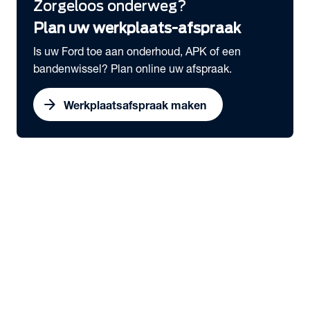
Zorgeloos onderweg?
Plan uw werkplaats-afspraak
Is uw Ford toe aan onderhoud, APK of een
bandenwissel? Plan online uw afspraak.
arrow_forward
Werkplaatsafspraak maken
expand_more
Bedrijfswagens
chevron_right
close
expand_more
Snel naar
Voorraad nieuw
Voorraad occasions
Werkplaatsafspraak maken
Serviceabonnementen
Elektrisch rijden
expand_more
Voorraad