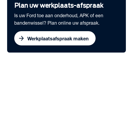
Plan uw werkplaats-afspraak
Is uw Ford toe aan onderhoud, APK of een
bandenwissel? Plan online uw afspraak.
arrow_forward
Werkplaatsafspraak maken
expand_more
Onderhoud & Services
chevron_right
close
expand_more
Snel naar
Werkplaatsafspraak maken
Serviceabonnementen
Schadeherstel
Ford Economy Service
Ford Video Check
expand_more
Onderhoud
Dealeronderhoud