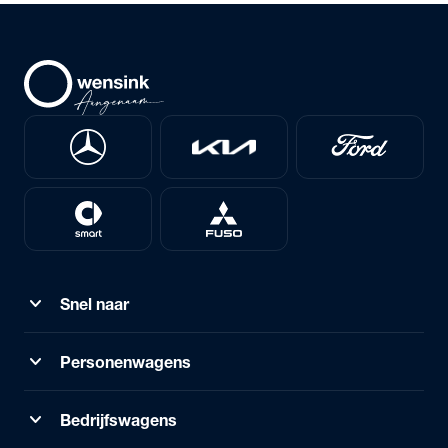
expand_more
Snel naar
expand_more
Personenwagens
expand_more
Bedrijfswagens