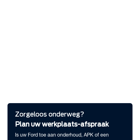
expand_more
Services
Bandenhotel
Laadoplossingen
Serviceabonnementen
Pechhulp
Ford Protect Verlengde garantie
Ford app
Ford Protect Service Plan
Ford Express Service
FordLiive
expand_more
Schade melden
Meld hier je schade
Zorgeloos onderweg?
Plan uw werkplaats-afspraak
Is uw Ford toe aan onderhoud, APK of een