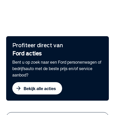
Overzicht Private Lease aanbod
expand_more
Bedrijfswagens
Ford E-Transit Subco uit voorraad leverbaar
Ford Pro voordeel
Gratis Ford Pro™ E-Telematics
Profiteer direct van
Ford acties
Bent u op zoek naar een Ford personenwagen of
bedrijfsauto met de beste prijs en/of service
aanbod?
arrow_forward
Bekijk alle acties
Vestigingen