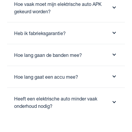
Hoe vaak moet mijn elektrische auto APK
expand_more
gekeurd worden?
expand_more
Heb ik fabrieksgarantie?
expand_more
Hoe lang gaan de banden mee?
expand_more
Hoe lang gaat een accu mee?
Heeft een elektrische auto minder vaak
expand_more
onderhoud nodig?