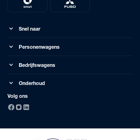
expand_more
Snel naar
expand_more
Personenwagens
expand_more
Bedrijfswagens
expand_more
Onderhoud
Volg ons