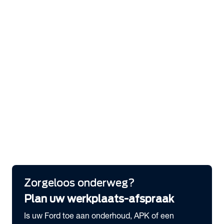
expand_more
Services
Bandenhotel
Laadoplossingen
Serviceabonnementen
Pechhulp
Ford Protect Verlengde garantie
Ford app
Ford Protect Service Plan
Ford Express Service
FordLiive
expand_more
Schade melden
Meld hier je schade
Zorgeloos onderweg?
Plan uw werkplaats-afspraak
Is uw Ford toe aan onderhoud, APK of een