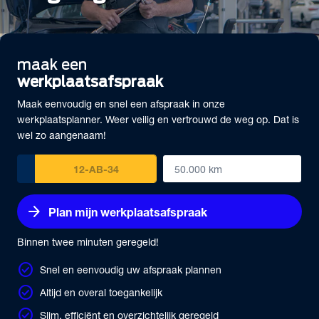
maak een
werkplaatsafspraak
Maak eenvoudig en snel een afspraak in onze
werkplaatsplanner. Weer veilig en vertrouwd de weg op. Dat is
wel zo aangenaam!
arrow_forward
Plan mijn werkplaatsafspraak
Binnen twee minuten geregeld!
check_circle
Snel en eenvoudig uw afspraak plannen
check_circle
Altijd en overal toegankelijk
check_circle
Slim, efficiënt en overzichtelijk geregeld