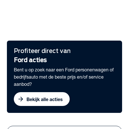
Overzicht Private Lease aanbod
expand_more
Bedrijfswagens
Ford E-Transit Subco uit voorraad leverbaar
Ford Pro voordeel
Gratis Ford Pro™ E-Telematics
Profiteer direct van
Ford acties
Bent u op zoek naar een Ford personenwagen of
bedrijfsauto met de beste prijs en/of service
aanbod?
arrow_forward
Bekijk alle acties
Vestigingen