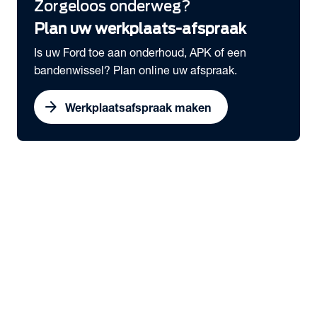
Zorgeloos onderweg?
Plan uw werkplaats-afspraak
Is uw Ford toe aan onderhoud, APK of een
bandenwissel? Plan online uw afspraak.
arrow_forward
Werkplaatsafspraak maken
expand_more
Bedrijfswagens
chevron_right
close
expand_more
Snel naar
Voorraad nieuw
Voorraad occasions
Werkplaatsafspraak maken
Serviceabonnementen
Elektrisch rijden
expand_more
Voorraad