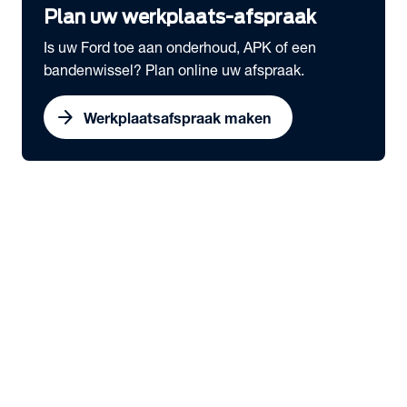
Plan uw werkplaats-afspraak
Is uw Ford toe aan onderhoud, APK of een
bandenwissel? Plan online uw afspraak.
arrow_forward
Werkplaatsafspraak maken
expand_more
Onderhoud & Services
chevron_right
close
expand_more
Snel naar
Werkplaatsafspraak maken
Serviceabonnementen
Schadeherstel
Ford Economy Service
Ford Video Check
expand_more
Onderhoud
Dealeronderhoud