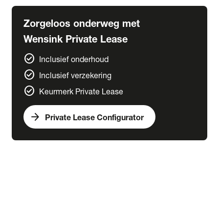
Zorgeloos onderweg met
Wensink Private Lease
check_circle
Inclusief onderhoud
check_circle
Inclusief verzekering
check_circle
Keurmerk Private Lease
arrow_forward
Private Lease Configurator
expand_more
Zakelijk Lease
chevron_right
close
expand_more
Snel naar
Voorraad zakelijk lease
Zakelijk Lease acties
Bijtelling