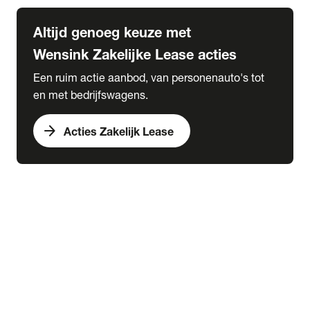
Altijd genoeg keuze met
Wensink Zakelijke Lease acties
Een ruim actie aanbod, van personenauto's tot
en met bedrijfswagens.
arrow_forward
Acties Zakelijk Lease
Shortlease
Fiets lease
expand_more
Acties
chevron_right
close
expand_more
Acties
Auto van de maand: Kia Seltos
Wensink Flexlease