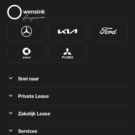
expand_more
Snel naar
expand_more
Private Lease
expand_more
Zakelijk Lease
expand_more
Services