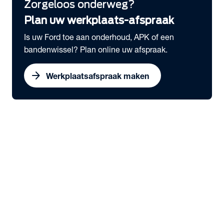
Zorgeloos onderweg?
Plan uw werkplaats-afspraak
Is uw Ford toe aan onderhoud, APK of een
bandenwissel? Plan online uw afspraak.
arrow_forward
Werkplaatsafspraak maken
expand_more
Bedrijfswagens
chevron_right
close
expand_more
Snel naar
Voorraad nieuw
Voorraad occasions
Werkplaatsafspraak maken
Serviceabonnementen
Elektrisch rijden
expand_more
Voorraad