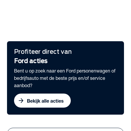
Overzicht Private Lease aanbod
expand_more
Bedrijfswagens
Ford E-Transit Subco uit voorraad leverbaar
Ford Pro voordeel
Gratis Ford Pro™ E-Telematics
Profiteer direct van
Ford acties
Bent u op zoek naar een Ford personenwagen of
bedrijfsauto met de beste prijs en/of service
aanbod?
arrow_forward
Bekijk alle acties
Vestigingen