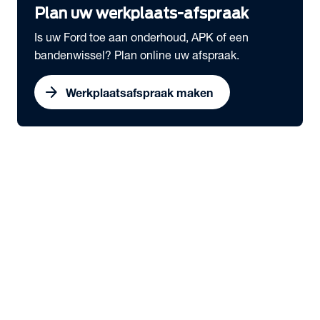
Plan uw werkplaats-afspraak
Is uw Ford toe aan onderhoud, APK of een
bandenwissel? Plan online uw afspraak.
arrow_forward
Werkplaatsafspraak maken
expand_more
Onderhoud & Services
chevron_right
close
expand_more
Snel naar
Werkplaatsafspraak maken
Serviceabonnementen
Schadeherstel
Ford Economy Service
Ford Video Check
expand_more
Onderhoud
Dealeronderhoud