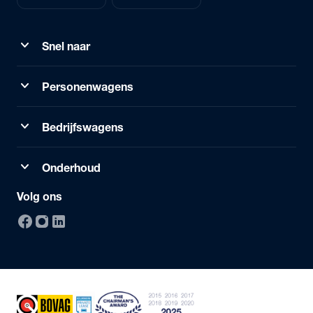
expand_more
Snel naar
expand_more
Personenwagens
expand_more
Bedrijfswagens
expand_more
Onderhoud
Volg ons