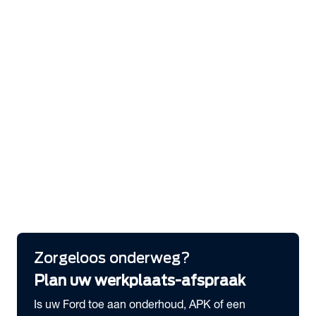
expand_more
Services
Bandenhotel
Laadoplossingen
Serviceabonnementen
Pechhulp
Ford Protect Verlengde garantie
Ford app
Ford Protect Service Plan
Ford Express Service
FordLiive
expand_more
Schade melden
Meld hier je schade
Zorgeloos onderweg?
Plan uw werkplaats-afspraak
Is uw Ford toe aan onderhoud, APK of een