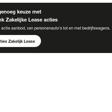
 genoeg keuze met
k Zakelijke Lease acties
 actie aanbod, van personenauto's tot en met bedrijfswagens.
ties Zakelijk Lease
 maand: Kia Seltos
exlease
rivate Lease aanbiedingen