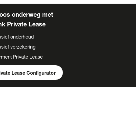
loos onderweg met
k Private Lease
usief onderhoud
usief verzekering
rmerk Private Lease
ivate Lease Configurator
ase
elijk lease
ase acties