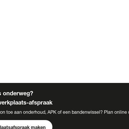
n
te
g
onnementen
n
n
s onderweg?
erkplaats-afspraak
on toe aan onderhoud, APK of een bandenwissel? Plan online
laatsafspraak maken