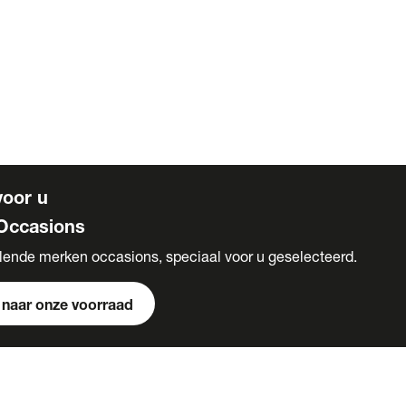
e
ncieren
eren
igingen
voor u
Occasions
llende merken occasions, speciaal voor u geselecteerd.
 naar onze voorraad
s