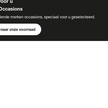
voor u
Occasions
llende merken occasions, speciaal voor u geselecteerd.
 naar onze voorraad
ervices
raak maken
onnementen