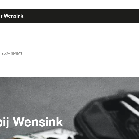
r Wensink
ten
.250+ reviews
bij Wensink