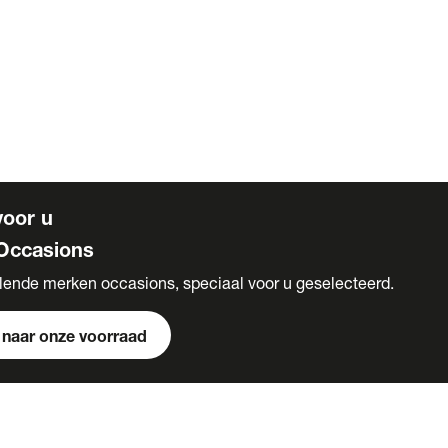
e
ncieren
eren
igingen
voor u
Occasions
llende merken occasions, speciaal voor u geselecteerd.
 naar onze voorraad
s