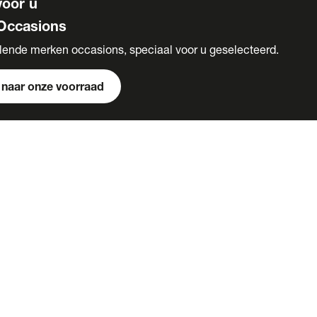
voor u
Occasions
llende merken occasions, speciaal voor u geselecteerd.
 naar onze voorraad
ervices
raak maken
onnementen