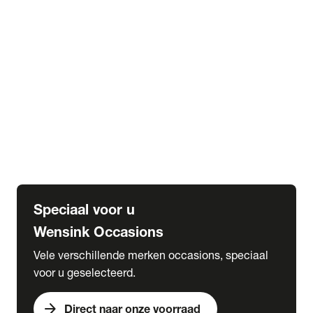
Volvo
Renault
Hyundai
Skoda
Nissan
Seat
Toyota
Fiat
Citroën
Speciaal voor u
Wensink Occasions
Vele verschillende merken occasions, speciaal
voor u geselecteerd.
arrow_forward
Direct naar onze voorraad