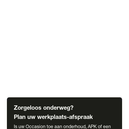
Schade melden
expand_more
Werkplaats
Banden wisselen
Airconditioning
Navigatie-update
Aankoopkeuring
expand_more
Service
Bandenhotel
Onderhoudsabonnementen
Pechhulp
Afleverpakketten
Laadoplossingen
Zorgeloos onderweg?
Plan uw werkplaats-afspraak
Is uw Occasion toe aan onderhoud, APK of een