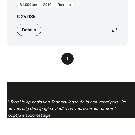
Bouwjaar
81.990 km
2019
Benzine
close
Bouwjaar
tot
2025
€ 25.935
expand_content
Details
Staat van de auto
Brandstof
1
Carrosserie
Transmissie
* Tarief is op basis van financial lease én is een vanaf prijs. Op
de voertuig detailpagina vindt u de voorwaarden omtrent
Opties
looptijd en kilometrage.
Basiskleur