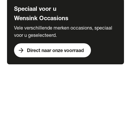
Speciaal voor u
Wensink Occasions
Vele verschillende merken occasions, speciaal
voor u geselecteerd.
arrow_forward
Direct naar onze voorraad
expand_more
Onderhoud & Services
chevron_right
close
expand_more
Snel naar
Werkplaatsafspraak maken
expand_more
Onderhoud
Onderhoud
APK
Onderhoudsabonnementen