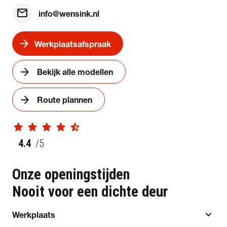
mail
info@wensink.nl
arrow_forward
Werkplaatsafspraak
arrow_forward
Bekijk alle modellen
arrow_forward
Route plannen
star
star
star
star
star_half
4.4
/5
Onze openingstijden
Nooit voor een dichte deur
expand_more
Werkplaats