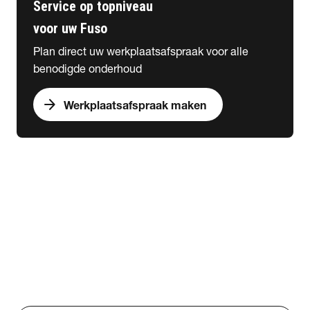
Service op topniveau
voor uw Fuso
Plan direct uw werkplaatsafspraak voor alle
benodigde onderhoud
arrow_forward
Werkplaatsafspraak maken
expand_more
Lease
chevron_right
close
expand_more
Lease & Services
Zakelijk lease
Financieren
Onderhoudsabonnementen
Verzekeren
Elektrisch