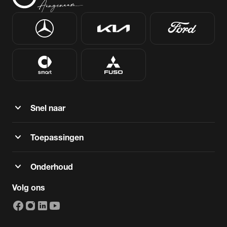
expand_more
Snel naar
expand_more
Toepassingen
expand_more
Onderhoud
Volg ons