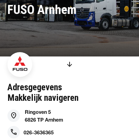
FUSO Arnhem
arrow_downward
Adresgegevens
Makkelijk navigeren
Ringoven 5
location_on
6826 TP Arnhem
phone
026-3636365