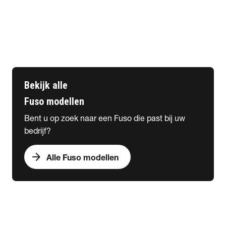
expand_more
Toepassingen
Distributie & Transport
Landschap & Hoveniers
Bouwsector
Gemeentewerken
Bekijk alle
Fuso modellen
Bent u op zoek naar een Fuso die past bij uw
bedrijf?
arrow_forward
Alle Fuso modellen
expand_more
Onderhoud & Services
chevron_right
close
expand_more
Snel naar