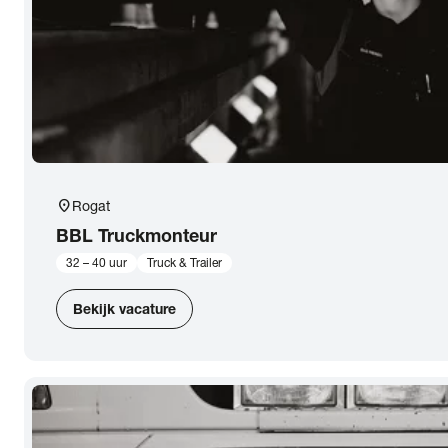
location_on
Rogat
BBL Truckmonteur
32 – 40 uur
Truck & Trailer
Bekijk vacature