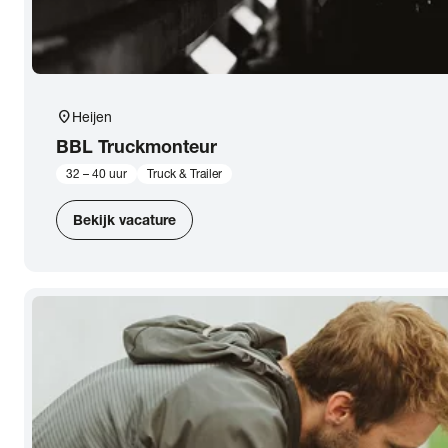
location_on
Heijen
BBL Truckmonteur
32 – 40 uur
Truck & Trailer
Bekijk vacature