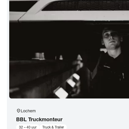
location_on
Lochem
BBL Truckmonteur
32 – 40 uur
Truck & Trailer