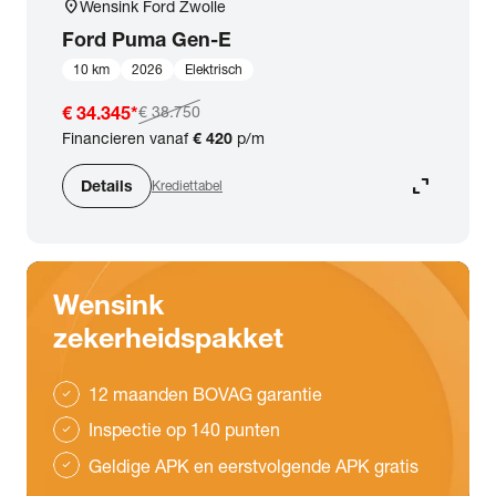
location_on
Wensink Ford Zwolle
Ford
Puma Gen-E
10 km
2026
Elektrisch
€ 34.345
*
€ 38.750
Financieren vanaf
€ 420
p/m
expand_content
Details
Krediettabel
Wensink
zekerheidspakket
12 maanden BOVAG garantie
check
Inspectie op 140 punten
check
Geldige APK en eerstvolgende APK gratis
check