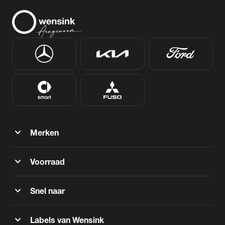
expand_more
Merken
expand_more
Voorraad
expand_more
Snel naar
expand_more
Labels van Wensink