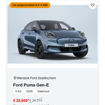
favorite
Transmissie
Uw prijsvoordeel is € 4.400
Opties
Carrosserie
Basiskleur
Aantal zitplaatsen
location_on
Wensink Ford Doetinchem
Aantal deuren
Ford
Puma Gen-E
0 km
2026
Elektrisch
Vestiging
€ 33.945
*
€ 38.345