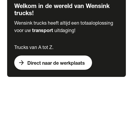
Welkom in de wereld van Wensink
trucks!
Wensink trucks heeft altijd een totaaloplossing
voor uw
transport
uitdaging!
Trucks van A tot Z.
arrow_forward
Direct naar de werkplaats
Lease
expand_more
Onderhoud
chevron_right
close
expand_more
Werkplaatsafspraak maken
Werkplaatsafspraak maken
Schade melden
expand_more
Onderhoud