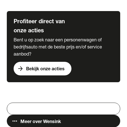
Lease & Services
Profiteer direct van
onze acties
Bent u op zoek naar een personenwagen of
bedrijfsauto met de beste prijs en/of service
aanbod?
arrow_forward
Bekijk onze acties
Vestigingen
Werken bij Wensink
search
Zoeken
more_horiz
Meer over Wensink