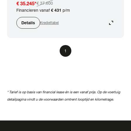
€ 35.245
*
€ 37.600
Financieren vanaf
€ 431
p/m
expand_content
Details
Krediettabel
1
* Tarief is op basis van financial lease én is een vanaf prijs. Op de voertuig
detailpagina vindt u de voorwaarden omtrent looptijd en kilometrage.