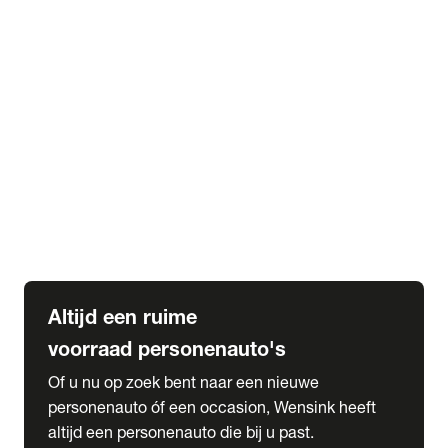
Elektrische Mercedes-Benz
Elektrische Occasions
Alles over elektrisch rijden
expand_more
Voorraad leasen
Private lease voorraad
Zakelijk lease voorraad
Occasion lease voorraad
Private Lease samenstellen
expand_more
Diensten
Expatriate Services & Diplomatic Sales
Altijd een ruime
voorraad personenauto's
Of u nu op zoek bent naar een nieuwe
personenauto óf een occasion, Wensink heeft
altijd een personenauto die bij u past.