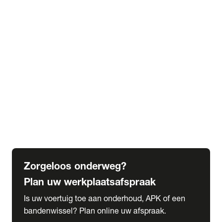
expand_more
Extra services
Beautykuur
Navigatie update
expand_more
Accessoires & onderdelen
Accessoires
Onderdelen
expand_more
Abonnementen
Alles over onze serviceabonnementen
Bandenhotel
expand_more
Schade melden
Meld hier je schade
Zorgeloos onderweg?
Plan uw werkplaatsafspraak
Is uw voertuig toe aan onderhoud, APK of een
bandenwissel? Plan online uw afspraak.