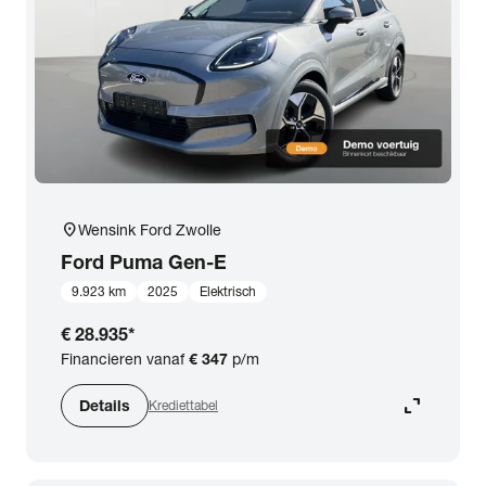
expand_more
BTW (aftrekbaar) / Marge (BTW niet aftrekbaar)
Merk & Model
close
Ford
Prijs
location_on
Wensink Ford Zwolle
Kilometerstand
Ford
Puma Gen-E
9.923 km
2025
Elektrisch
Bouwjaar
€ 28.935
*
Financieren vanaf
€ 347
p/m
Staat van de auto
expand_content
Details
Krediettabel
Brandstof