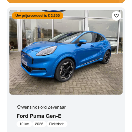
favorite
Uw prijsvoordeel is € 2.355
location_on
Wensink Ford Zevenaar
Ford
Puma Gen-E
10 km
2026
Elektrisch