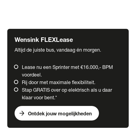
Ford
Fuso
Mercedes-Benz
Wensink FLEXLease
Altijd de juiste bus, vandaag én morgen.
Lease nu een Sprinter met €16.000,- BPM
voordeel.
Rij door met maximale flexibiliteit.
Stap GRATIS over op elektrisch als u daar
klaar voor bent.*
arrow_forward
Ontdek jouw mogelijkheden
expand_more
Trucks