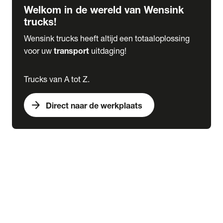
Welkom in de wereld van Wensink
trucks!
Wensink trucks heeft altijd een totaaloplossing
voor uw
transport
uitdaging!
Trucks van A tot Z.
arrow_forward
Direct naar de werkplaats
Lease
expand_more
Onderhoud
chevron_right
close
expand_more
Werkplaatsafspraak maken
Werkplaatsafspraak maken
Schade melden
expand_more
Onderhoud