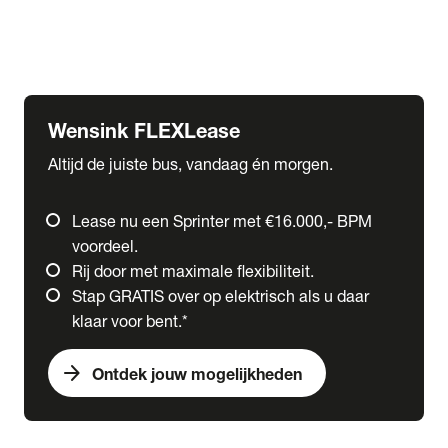
Ford
Fuso
Mercedes-Benz
Wensink FLEXLease
Altijd de juiste bus, vandaag én morgen.
Lease nu een Sprinter met €16.000,- BPM
voordeel.
Rij door met maximale flexibiliteit.
Stap GRATIS over op elektrisch als u daar
klaar voor bent.*
arrow_forward
Ontdek jouw mogelijkheden
expand_more
Trucks