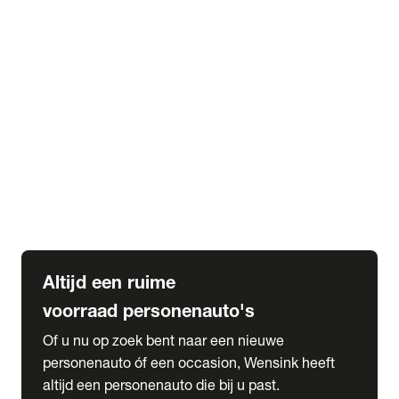
Elektrische Mercedes-Benz
Elektrische Occasions
Alles over elektrisch rijden
expand_more
Voorraad leasen
Private lease voorraad
Zakelijk lease voorraad
Occasion lease voorraad
Private Lease samenstellen
expand_more
Diensten
Expatriate Services & Diplomatic Sales
Altijd een ruime
voorraad personenauto's
Of u nu op zoek bent naar een nieuwe
personenauto óf een occasion, Wensink heeft
altijd een personenauto die bij u past.