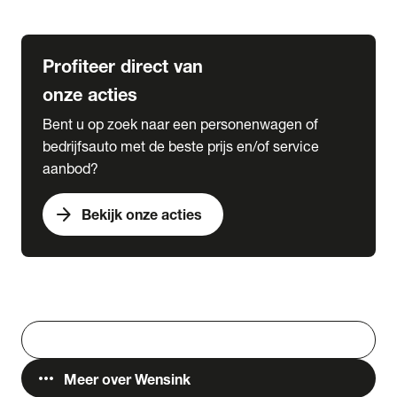
Lease & Services
Profiteer direct van
onze acties
Bent u op zoek naar een personenwagen of
bedrijfsauto met de beste prijs en/of service
aanbod?
arrow_forward
Bekijk onze acties
Vestigingen
Werken bij Wensink
search
Zoeken
more_horiz
Meer over Wensink