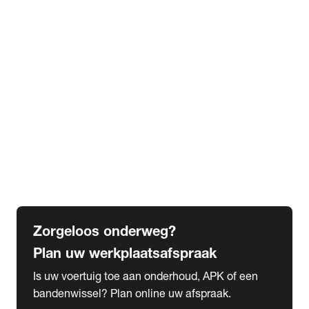
expand_more
Extra services
Beautykuur
Navigatie update
expand_more
Accessoires & onderdelen
Accessoires
Onderdelen
expand_more
Abonnementen
Alles over onze serviceabonnementen
Bandenhotel
expand_more
Schade melden
Meld hier je schade
Zorgeloos onderweg?
Plan uw werkplaatsafspraak
Is uw voertuig toe aan onderhoud, APK of een
bandenwissel? Plan online uw afspraak.