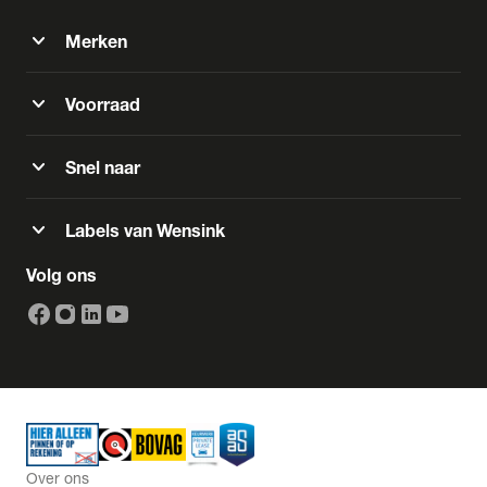
expand_more
Merken
expand_more
Voorraad
expand_more
Snel naar
expand_more
Labels van Wensink
Volg ons
Over ons