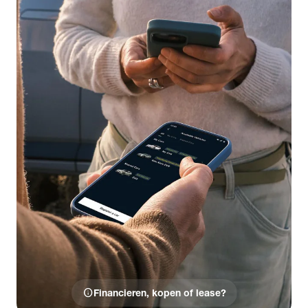
info
Financieren, kopen of lease?