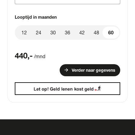
Looptijd in maanden
12
24
30
36
42
48
60
60
440
,-
/mnd
arrow_forward
Verder naar gegevens