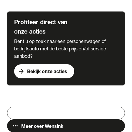
Lease & Services
Profiteer direct van
onze acties
Bent u op zoek naar een personenwagen of
bedrijfsauto met de beste prijs en/of service
aanbod?
arrow_forward
Bekijk onze acties
Vestigingen
Werken bij Wensink
search
Zoeken
more_horiz
Meer over Wensink