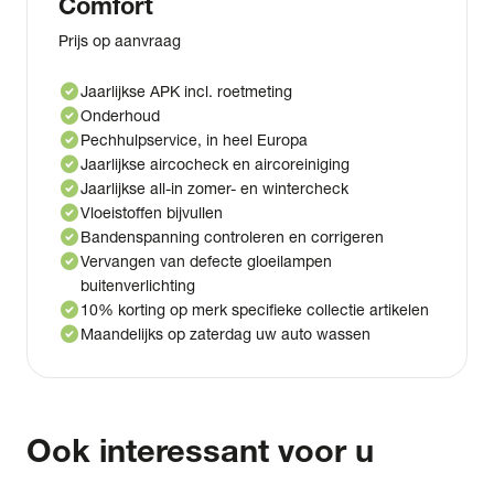
Comfort
Prijs op aanvraag
check_circle
Jaarlijkse APK incl. roetmeting
check_circle
Onderhoud
check_circle
Pechhulpservice, in heel Europa
check_circle
Jaarlijkse aircocheck en aircoreiniging
check_circle
Jaarlijkse all-in zomer- en wintercheck
check_circle
Vloeistoffen bijvullen
check_circle
Bandenspanning controleren en corrigeren
check_circle
Vervangen van defecte gloeilampen
buitenverlichting
check_circle
10% korting op merk specifieke collectie artikelen
check_circle
Maandelijks op zaterdag uw auto wassen
Ook interessant voor u