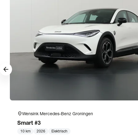
arrow_forward
location_on
Wensink Mercedes-Benz Groningen
Smart
#3
10 km
2026
Elektrisch