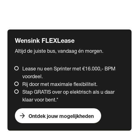
Ford
Fuso
Mercedes-Benz
Wensink FLEXLease
Altijd de juiste bus, vandaag én morgen.
Lease nu een Sprinter met €16.000,- BPM
voordeel.
Rij door met maximale flexibiliteit.
Stap GRATIS over op elektrisch als u daar
klaar voor bent.*
arrow_forward
Ontdek jouw mogelijkheden
expand_more
Trucks