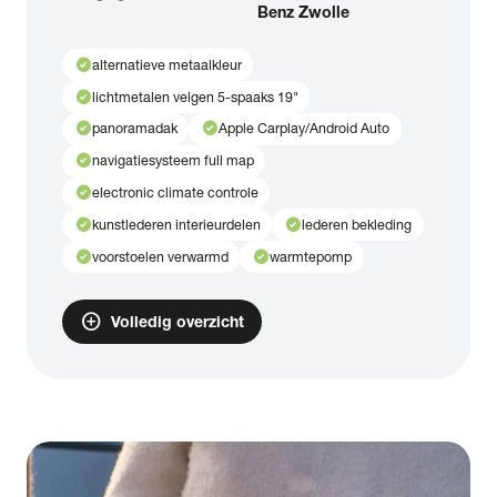
Benz Zwolle
check_circle
alternatieve metaalkleur
check_circle
lichtmetalen velgen 5-spaaks 19"
check_circle
check_circle
panoramadak
Apple Carplay/Android Auto
check_circle
navigatiesysteem full map
check_circle
electronic climate controle
check_circle
check_circle
kunstlederen interieurdelen
lederen bekleding
check_circle
check_circle
voorstoelen verwarmd
warmtepomp
add_circle
Volledig overzicht