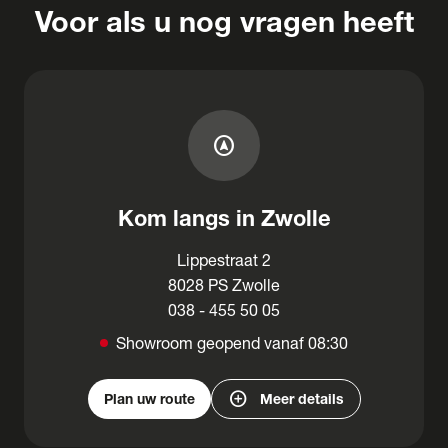
Voor als u nog vragen heeft
assistant_navigation
Kom langs in Zwolle
Lippestraat 2
8028 PS Zwolle
038 - 455 50 05
Showroom geopend vanaf 08:30
add_circle
Plan uw route
Meer details