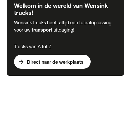
Welkom in de wereld van Wensink
trucks!
Wensink trucks heeft altijd een totaaloplossing
voor uw
transport
uitdaging!
Trucks van A tot Z.
arrow_forward
Direct naar de werkplaats
Lease
expand_more
Onderhoud
chevron_right
close
expand_more
Werkplaatsafspraak maken
Werkplaatsafspraak maken
Schade melden
expand_more
Onderhoud