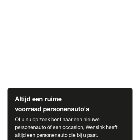
Elektrische Mercedes-Benz
Elektrische Occasions
Alles over elektrisch rijden
expand_more
Voorraad leasen
Private lease voorraad
Zakelijk lease voorraad
Occasion lease voorraad
Private Lease samenstellen
expand_more
Diensten
Expatriate Services & Diplomatic Sales
Altijd een ruime
voorraad personenauto's
Of u nu op zoek bent naar een nieuwe
personenauto óf een occasion, Wensink heeft
altijd een personenauto die bij u past.