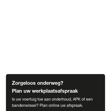
expand_more
Extra services
Beautykuur
Navigatie update
expand_more
Accessoires & onderdelen
Accessoires
Onderdelen
expand_more
Abonnementen
Alles over onze serviceabonnementen
Bandenhotel
expand_more
Schade melden
Meld hier je schade
Zorgeloos onderweg?
Plan uw werkplaatsafspraak
Is uw voertuig toe aan onderhoud, APK of een
bandenwissel? Plan online uw afspraak.