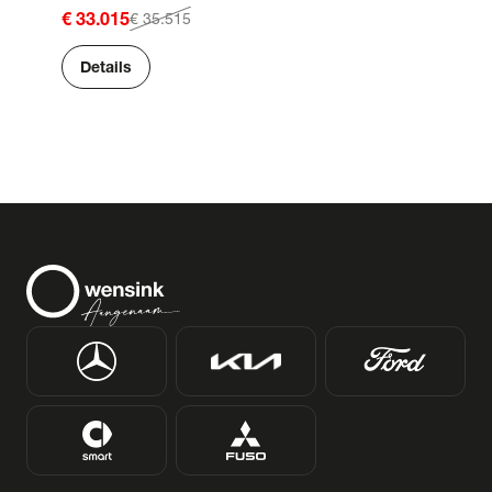
€ 33.015
€ 35.515
Details