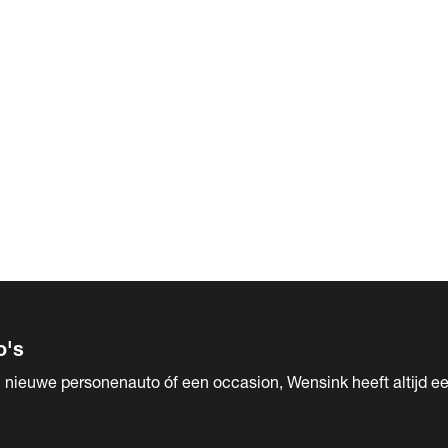
 Sales
o's
 nieuwe personenauto óf een occasion, Wensink heeft altijd ee