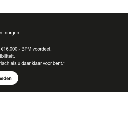
én morgen.
t €16.000,- BPM voordeel.
biliteit.
isch als u daar klaar voor bent.*
heden