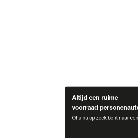
Elektrische Mercedes-Benz
Elektrische Occasions
Alles over elektrisch rijden
Voorraad leasen
Private lease voorraad
Zakelijk lease voorraad
Occasion lease voorraad
Private Lease samenstellen
Diensten
Expatriate Services & Diplomatic
Altijd een ruime
voorraad personenaut
Of u nu op zoek bent naar een