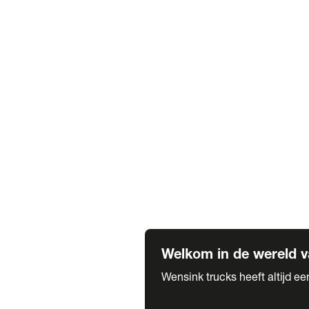
Truck verhuur
Service & onderhoud
APK
Onze labels & partners
Truck & Trailer
Trias Trailers
Spuiterij B. de Wilde
Carrosseriewerk Van de Weijer
Fleetcraft
A1 Automotive
Vestigingen
Bekijk alle vestigingen
Welkom in de wereld v
Wensink trucks heeft altijd e