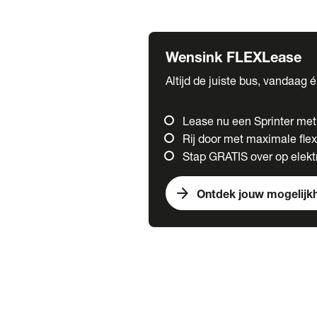
Fuso
Mercedes-Benz
Wensink FLEXLease
Altijd de juiste bus, vandaag 
Lease nu een Sprinter me
Rij door met maximale flexi
Stap GRATIS over op elektr
arrow_forward
Ontdek jouw mogelijk
Trucks
chevron_right
close
Onze merken
Mercedes Benz Trucks