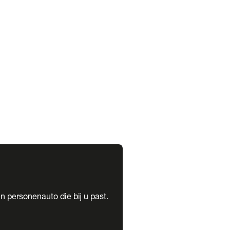
expand_more
expand_more
n personenauto die bij u past.