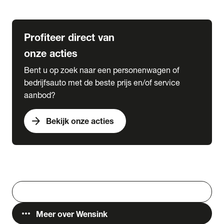
Lease & Services
Profiteer direct van
onze acties
Bent u op zoek naar een personenwagen of
bedrijfsauto met de beste prijs en/of service
aanbod?
arrow_forward
Bekijk onze acties
Vestigingen
Werken bij Wensink
search
Zoeken
more_horiz
Meer over Wensink