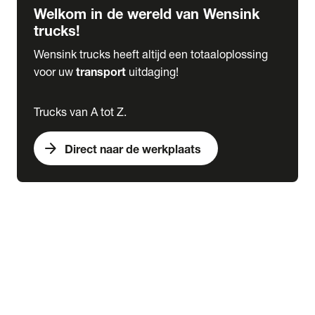
Welkom in de wereld van Wensink
trucks!
Wensink trucks heeft altijd een totaaloplossing
voor uw
transport
uitdaging!
Trucks van A tot Z.
arrow_forward
Direct naar de werkplaats
Lease
expand_more
Onderhoud
chevron_right
close
expand_more
Werkplaatsafspraak maken
Werkplaatsafspraak maken
Schade melden
expand_more
Onderhoud