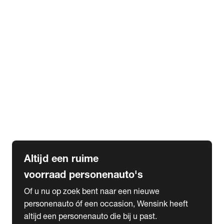
Elektrische Mercedes-Benz
Elektrische Occasions
Alles over elektrisch rijden
expand_more
Voorraad leasen
Private lease voorraad
Zakelijk lease voorraad
Occasion lease voorraad
Private Lease samenstellen
expand_more
Diensten
Expatriate Services & Diplomatic Sales
Altijd een ruime
voorraad personenauto's
Of u nu op zoek bent naar een nieuwe
personenauto óf een occasion, Wensink heeft
altijd een personenauto die bij u past.