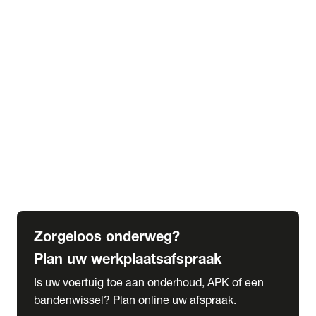
expand_more
Extra services
Beautykuur
Navigatie update
expand_more
Accessoires & onderdelen
Accessoires
Onderdelen
expand_more
Abonnementen
Alles over onze serviceabonnementen
Bandenhotel
expand_more
Schade melden
Meld hier je schade
Zorgeloos onderweg?
Plan uw werkplaatsafspraak
Is uw voertuig toe aan onderhoud, APK of een
bandenwissel? Plan online uw afspraak.