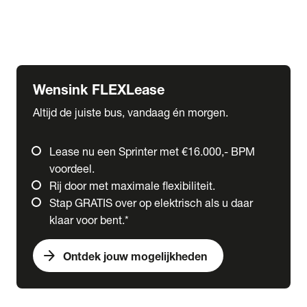
Ford
Fuso
Mercedes-Benz
Wensink FLEXLease
Altijd de juiste bus, vandaag én morgen.
Lease nu een Sprinter met €16.000,- BPM
voordeel.
Rij door met maximale flexibiliteit.
Stap GRATIS over op elektrisch als u daar
klaar voor bent.*
arrow_forward
Ontdek jouw mogelijkheden
expand_more
Trucks