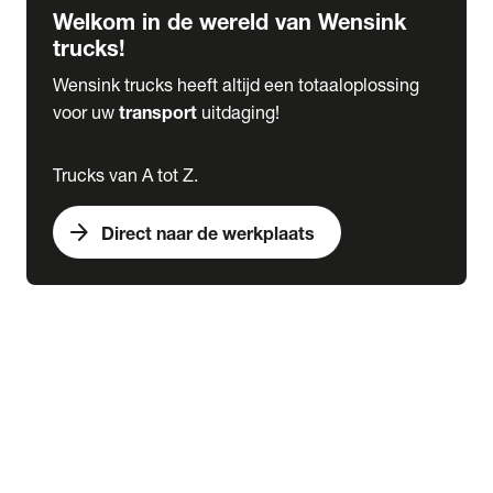
Welkom in de wereld van Wensink
trucks!
Wensink trucks heeft altijd een totaaloplossing
voor uw
transport
uitdaging!
Trucks van A tot Z.
arrow_forward
Direct naar de werkplaats
Lease
expand_more
Onderhoud
chevron_right
close
expand_more
Werkplaatsafspraak maken
Werkplaatsafspraak maken
Schade melden
expand_more
Onderhoud