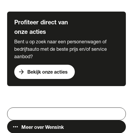
Lease & Services
Profiteer direct van
onze acties
Bent u op zoek naar een personenwagen of
bedrijfsauto met de beste prijs en/of service
aanbod?
arrow_forward
Bekijk onze acties
Vestigingen
Werken bij Wensink
search
Zoeken
more_horiz
Meer over Wensink