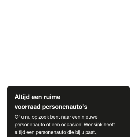
Elektrische Mercedes-Benz
Elektrische Occasions
Alles over elektrisch rijden
expand_more
Voorraad leasen
Private lease voorraad
Zakelijk lease voorraad
Occasion lease voorraad
Private Lease samenstellen
expand_more
Diensten
Expatriate Services & Diplomatic Sales
Altijd een ruime
voorraad personenauto's
Of u nu op zoek bent naar een nieuwe
personenauto óf een occasion, Wensink heeft
altijd een personenauto die bij u past.