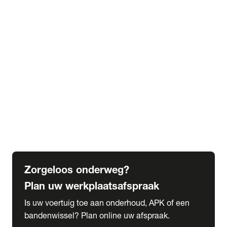
expand_more
Extra services
Beautykuur
Navigatie update
expand_more
Accessoires & onderdelen
Accessoires
Onderdelen
expand_more
Abonnementen
Alles over onze serviceabonnementen
Bandenhotel
expand_more
Schade melden
Meld hier je schade
Zorgeloos onderweg?
Plan uw werkplaatsafspraak
Is uw voertuig toe aan onderhoud, APK of een
bandenwissel? Plan online uw afspraak.