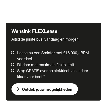
Ford
Fuso
Mercedes-Benz
Wensink FLEXLease
Altijd de juiste bus, vandaag én morgen.
Lease nu een Sprinter met €16.000,- BPM
voordeel.
Rij door met maximale flexibiliteit.
Stap GRATIS over op elektrisch als u daar
klaar voor bent.*
arrow_forward
Ontdek jouw mogelijkheden
expand_more
Trucks