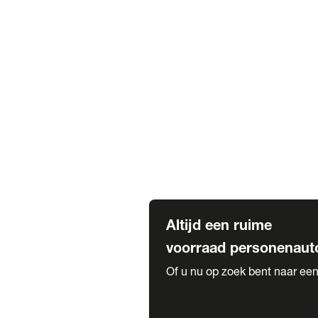
Elektrische Mercedes-Benz
Elektrische Occasions
Alles over elektrisch rijden
Voorraad leasen
Private lease voorraad
Zakelijk lease voorraad
Occasion lease voorraad
Private Lease samenstellen
Diensten
Expatriate Services & Diplomatic
Altijd een ruime
voorraad personenaut
Of u nu op zoek bent naar een