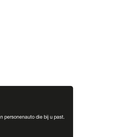
expand_more
expand_more
n personenauto die bij u past.