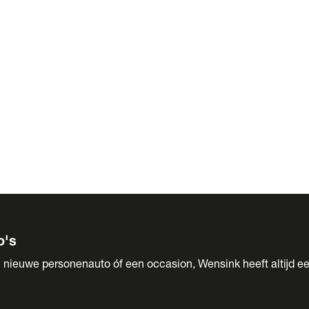
 Sales
o's
 nieuwe personenauto óf een occasion, Wensink heeft altijd ee