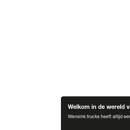
Truck verhuur
Service & onderhoud
APK
Onze labels & partners
Truck & Trailer
Trias Trailers
Spuiterij B. de Wilde
Carrosseriewerk Van de Weijer
Fleetcraft
A1 Automotive
Vestigingen
Bekijk alle vestigingen
Welkom in de wereld v
Wensink trucks heeft altijd e