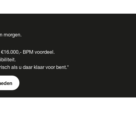
én morgen.
t €16.000,- BPM voordeel.
biliteit.
isch als u daar klaar voor bent.*
heden