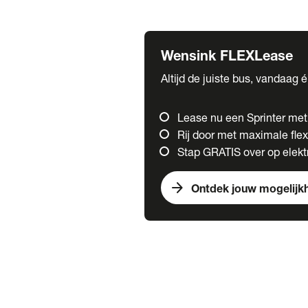
Fuso
Mercedes-Benz
Wensink FLEXLease
Altijd de juiste bus, vandaag 
Lease nu een Sprinter me
Rij door met maximale flexi
Stap GRATIS over op elektr
arrow_forward
Ontdek jouw mogelijk
Trucks
chevron_right
close
Onze merken
Mercedes Benz Trucks