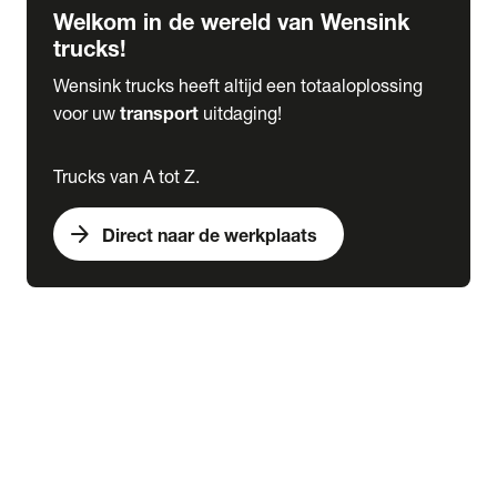
Welkom in de wereld van Wensink
trucks!
Wensink trucks heeft altijd een totaaloplossing
voor uw
transport
uitdaging!
Trucks van A tot Z.
arrow_forward
Direct naar de werkplaats
Lease
expand_more
Onderhoud
chevron_right
close
expand_more
Werkplaatsafspraak maken
Werkplaatsafspraak maken
Schade melden
expand_more
Onderhoud