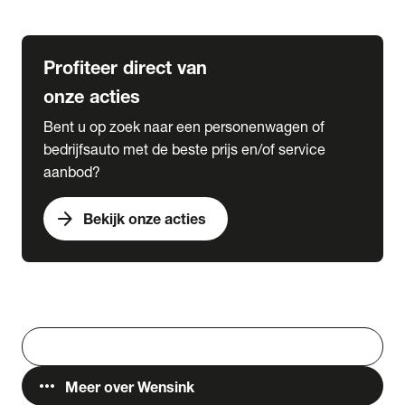
Lease & Services
Profiteer direct van
onze acties
Bent u op zoek naar een personenwagen of
bedrijfsauto met de beste prijs en/of service
aanbod?
arrow_forward
Bekijk onze acties
Vestigingen
Werken bij Wensink
search
Zoeken
more_horiz
Meer over Wensink