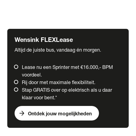
Ford
Fuso
Mercedes-Benz
Wensink FLEXLease
Altijd de juiste bus, vandaag én morgen.
Lease nu een Sprinter met €16.000,- BPM
voordeel.
Rij door met maximale flexibiliteit.
Stap GRATIS over op elektrisch als u daar
klaar voor bent.*
arrow_forward
Ontdek jouw mogelijkheden
expand_more
Trucks