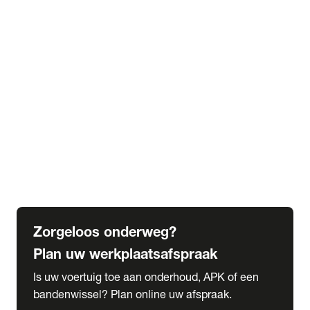
expand_more
Extra services
Beautykuur
Navigatie update
expand_more
Accessoires & onderdelen
Accessoires
Onderdelen
expand_more
Abonnementen
Alles over onze serviceabonnementen
Bandenhotel
expand_more
Schade melden
Meld hier je schade
Zorgeloos onderweg?
Plan uw werkplaatsafspraak
Is uw voertuig toe aan onderhoud, APK of een
bandenwissel? Plan online uw afspraak.