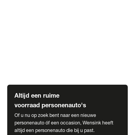
Elektrische Mercedes-Benz
Elektrische Occasions
Alles over elektrisch rijden
expand_more
Voorraad leasen
Private lease voorraad
Zakelijk lease voorraad
Occasion lease voorraad
Private Lease samenstellen
expand_more
Diensten
Expatriate Services & Diplomatic Sales
Altijd een ruime
voorraad personenauto's
Of u nu op zoek bent naar een nieuwe
personenauto óf een occasion, Wensink heeft
altijd een personenauto die bij u past.