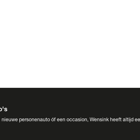
 Sales
o's
 nieuwe personenauto óf een occasion, Wensink heeft altijd ee