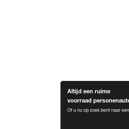
Elektrische Mercedes-Benz
Elektrische Occasions
Alles over elektrisch rijden
Voorraad leasen
Private lease voorraad
Zakelijk lease voorraad
Occasion lease voorraad
Private Lease samenstellen
Diensten
Expatriate Services & Diplomatic
Altijd een ruime
voorraad personenaut
Of u nu op zoek bent naar een