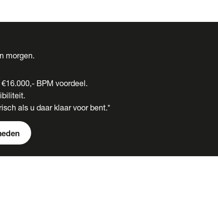
én morgen.
t €16.000,- BPM voordeel.
biliteit.
isch als u daar klaar voor bent.*
heden