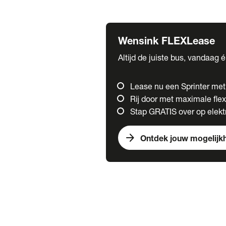
Fuso
Mercedes-Benz
Wensink FLEXLease
Altijd de juiste bus, vandaag 
Lease nu een Sprinter me
Rij door met maximale flexi
Stap GRATIS over op elektr
arrow_forward
Ontdek jouw mogelijk
Trucks
chevron_right
close
Onze merken
Mercedes Benz Trucks