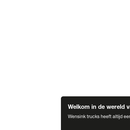
Truck verhuur
Service & onderhoud
APK
Onze labels & partners
Truck & Trailer
Trias Trailers
Spuiterij B. de Wilde
Carrosseriewerk Van de Weijer
Fleetcraft
A1 Automotive
Vestigingen
Bekijk alle vestigingen
Welkom in de wereld v
Wensink trucks heeft altijd e