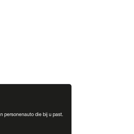
expand_more
expand_more
n personenauto die bij u past.