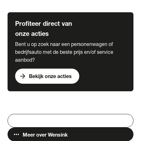
Lease & Services
Profiteer direct van
onze acties
Bent u op zoek naar een personenwagen of
bedrijfsauto met de beste prijs en/of service
aanbod?
arrow_forward
Bekijk onze acties
Vestigingen
Werken bij Wensink
search
Zoeken
more_horiz
Meer over Wensink