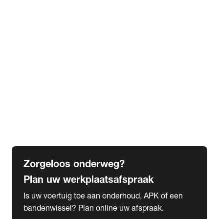
expand_more
Extra services
Beautykuur
Navigatie update
expand_more
Accessoires & onderdelen
Accessoires
Onderdelen
expand_more
Abonnementen
Alles over onze serviceabonnementen
Bandenhotel
expand_more
Schade melden
Meld hier je schade
Zorgeloos onderweg?
Plan uw werkplaatsafspraak
Is uw voertuig toe aan onderhoud, APK of een
bandenwissel? Plan online uw afspraak.