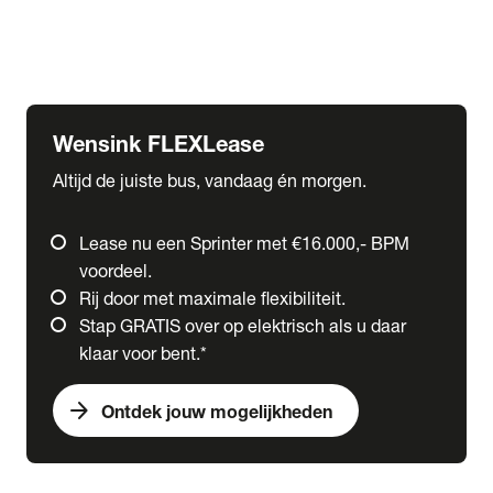
Ford
Fuso
Mercedes-Benz
Wensink FLEXLease
Altijd de juiste bus, vandaag én morgen.
Lease nu een Sprinter met €16.000,- BPM
voordeel.
Rij door met maximale flexibiliteit.
Stap GRATIS over op elektrisch als u daar
klaar voor bent.*
arrow_forward
Ontdek jouw mogelijkheden
expand_more
Trucks