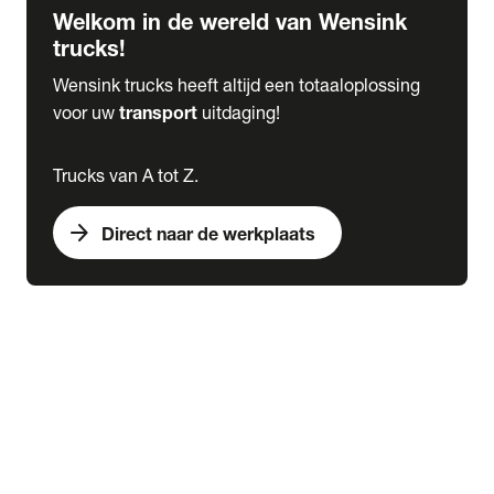
Welkom in de wereld van Wensink
trucks!
Wensink trucks heeft altijd een totaaloplossing
voor uw
transport
uitdaging!
Trucks van A tot Z.
arrow_forward
Direct naar de werkplaats
Lease
expand_more
Onderhoud
chevron_right
close
expand_more
Werkplaatsafspraak maken
Werkplaatsafspraak maken
Schade melden
expand_more
Onderhoud