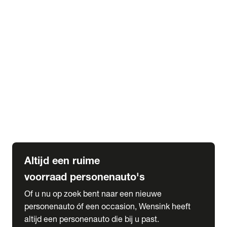
Elektrische Mercedes-Benz
Elektrische Occasions
Alles over elektrisch rijden
expand_more
Voorraad leasen
Private lease voorraad
Zakelijk lease voorraad
Occasion lease voorraad
Private Lease samenstellen
expand_more
Diensten
Expatriate Services & Diplomatic Sales
Altijd een ruime
voorraad personenauto's
Of u nu op zoek bent naar een nieuwe
personenauto óf een occasion, Wensink heeft
altijd een personenauto die bij u past.