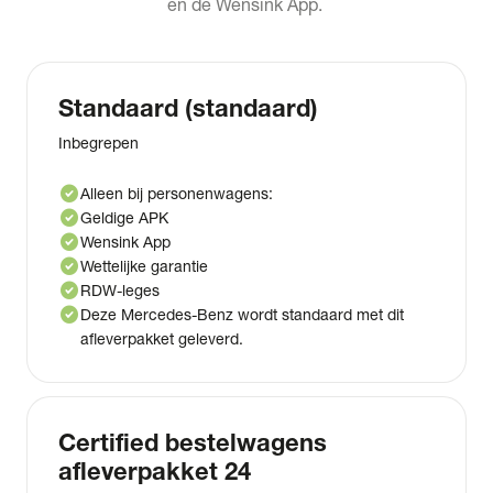
en de Wensink App.
Standaard (standaard)
Inbegrepen
check_circle
Alleen bij personenwagens:
check_circle
Geldige APK
check_circle
Wensink App
check_circle
Wettelijke garantie
check_circle
RDW-leges
check_circle
Deze Mercedes-Benz wordt standaard met dit
afleverpakket geleverd.
Certified bestelwagens
afleverpakket 24