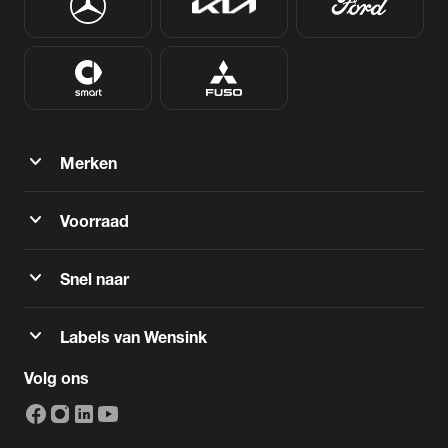
expand_more
Merken
expand_more
Voorraad
expand_more
Snel naar
expand_more
Labels van Wensink
Volg ons