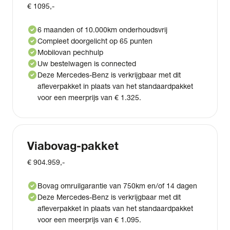
€ 1095,-
check_circle
6 maanden of 10.000km onderhoudsvrij
check_circle
Compleet doorgelicht op 65 punten
check_circle
Mobilovan pechhulp
check_circle
Uw bestelwagen is connected
check_circle
Deze Mercedes-Benz is verkrijgbaar met dit
afleverpakket in plaats van het standaardpakket
voor een meerprijs van € 1.325.
Viabovag-pakket
€ 904.959,-
check_circle
Bovag omruilgarantie van 750km en/of 14 dagen
check_circle
Deze Mercedes-Benz is verkrijgbaar met dit
afleverpakket in plaats van het standaardpakket
voor een meerprijs van € 1.095.