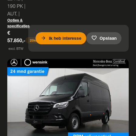
190 PK |
AUT. |
Opties &
specificaties
€
arrow_forward
favorite
Ik heb interesse
Opslaan
57.850,-
25
keer bekeken
excl. BTW