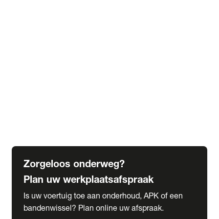
expand_more
Extra services
Beautykuur
Navigatie update
expand_more
Accessoires & onderdelen
Accessoires
Onderdelen
expand_more
Abonnementen
Alles over onze serviceabonnementen
Bandenhotel
expand_more
Schade melden
Meld hier je schade
Zorgeloos onderweg?
Plan uw werkplaatsafspraak
Is uw voertuig toe aan onderhoud, APK of een
bandenwissel? Plan online uw afspraak.