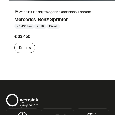
location_on
Wensink Bedrijfswagens Occasions Lochem
Mercedes-Benz
Sprinter
71.431 km
2018
Diesel
€ 23.450
Details