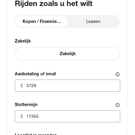
Rijden zoals u het wilt
Kopen / Financieren
Leasen
Zakelijk
Zakelijk
Aanbetaling of inruil
info
Slottermijn
info