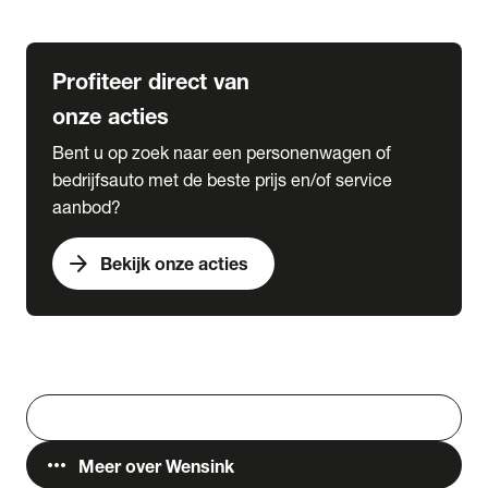
Lease & Services
Profiteer direct van
onze acties
Bent u op zoek naar een personenwagen of
bedrijfsauto met de beste prijs en/of service
aanbod?
arrow_forward
Bekijk onze acties
Vestigingen
Werken bij Wensink
search
Zoeken
more_horiz
Meer over Wensink