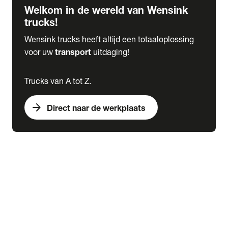
Welkom in de wereld van Wensink
trucks!
Wensink trucks heeft altijd een totaaloplossing
voor uw
transport
uitdaging!
Trucks van A tot Z.
arrow_forward
Direct naar de werkplaats
Lease
expand_more
Onderhoud
chevron_right
close
expand_more
Werkplaatsafspraak maken
Werkplaatsafspraak maken
Schade melden
expand_more
Onderhoud