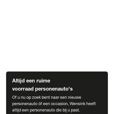
Elektrische Mercedes-Benz
Elektrische Occasions
Alles over elektrisch rijden
expand_more
Voorraad leasen
Private lease voorraad
Zakelijk lease voorraad
Occasion lease voorraad
Private Lease samenstellen
expand_more
Diensten
Expatriate Services & Diplomatic Sales
Altijd een ruime
voorraad personenauto's
Of u nu op zoek bent naar een nieuwe
personenauto óf een occasion, Wensink heeft
altijd een personenauto die bij u past.