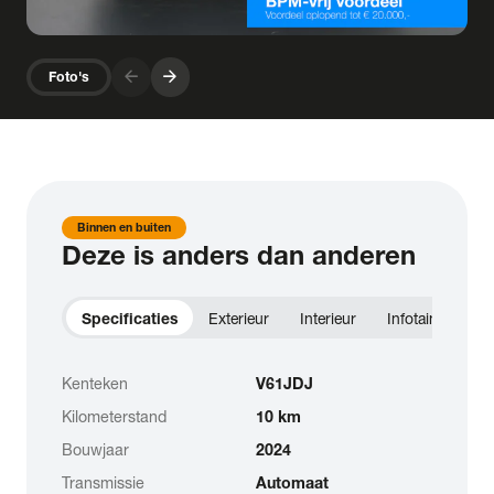
arrow_forward
arrow_forward
Foto's
Binnen en buiten
Deze is anders dan anderen
Specificaties
Exterieur
Interieur
Infotainment
Kenteken
V61JDJ
Kilometerstand
10 km
Bouwjaar
2024
Transmissie
Automaat