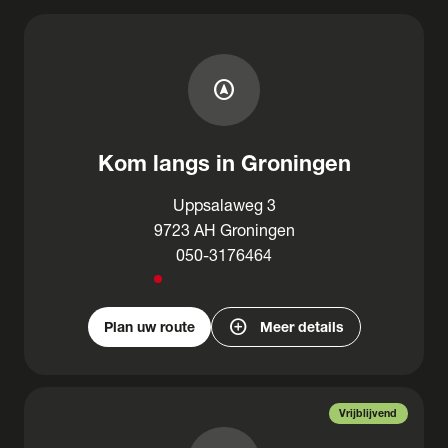
assistant_navigation
Kom langs in Groningen
Uppsalaweg 3
9723 AH Groningen
050-3176464
add_circle
Plan uw route
Meer details
Vrijblijvend