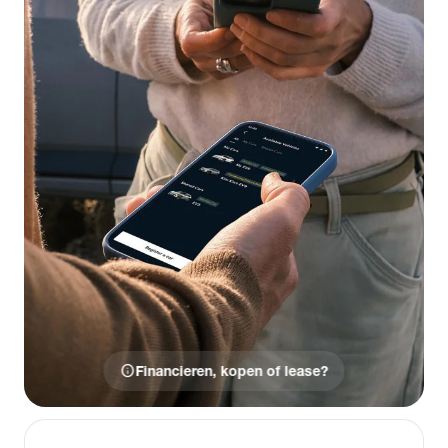
info
Financieren, kopen of lease?