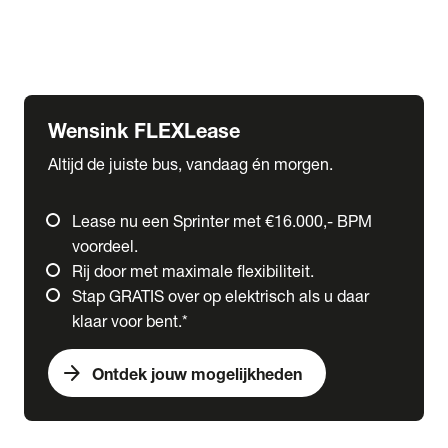
Ford
Fuso
Mercedes-Benz
Wensink FLEXLease
Altijd de juiste bus, vandaag én morgen.
Lease nu een Sprinter met €16.000,- BPM
voordeel.
Rij door met maximale flexibiliteit.
Stap GRATIS over op elektrisch als u daar
klaar voor bent.*
arrow_forward
Ontdek jouw mogelijkheden
expand_more
Trucks