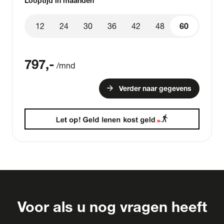
Looptijd in maanden
12
24
30
36
42
48
60
60
797
,-
/mnd
arrow_forward
Verder naar gegevens
Voor als u nog vragen heeft