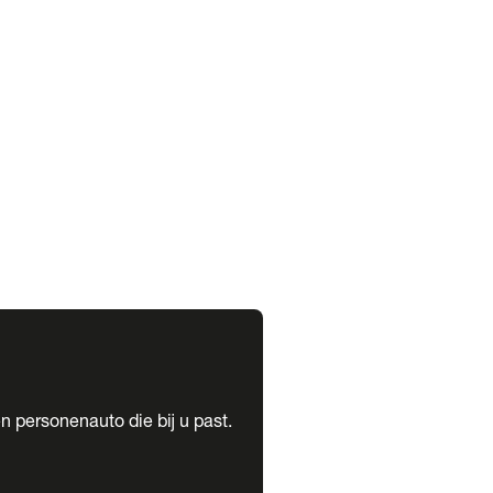
expand_more
expand_more
n personenauto die bij u past.