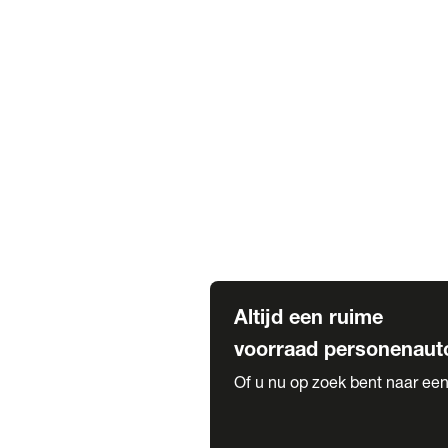
Elektrische Mercedes-Benz
Elektrische Occasions
Alles over elektrisch rijden
Voorraad leasen
Private lease voorraad
Zakelijk lease voorraad
Occasion lease voorraad
Private Lease samenstellen
Diensten
Expatriate Services & Diplomatic
Altijd een ruime
voorraad personenaut
Of u nu op zoek bent naar een