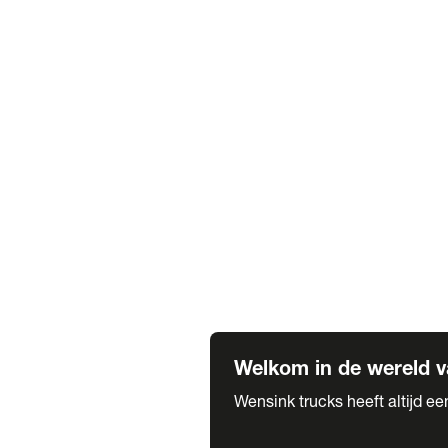
Truck verhuur
Service & onderhoud
APK
Onze labels & partners
Truck & Trailer
Trias Trailers
Spuiterij B. de Wilde
Carrosseriewerk Van de Weijer
Fleetcraft
A1 Automotive
Vestigingen
Bekijk alle vestigingen
Welkom in de wereld v
Wensink trucks heeft altijd e