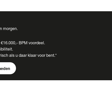
én morgen.
t €16.000,- BPM voordeel.
biliteit.
isch als u daar klaar voor bent.*
heden