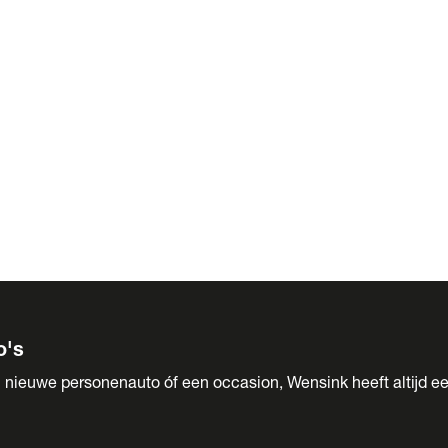
 Sales
o's
 nieuwe personenauto óf een occasion, Wensink heeft altijd ee