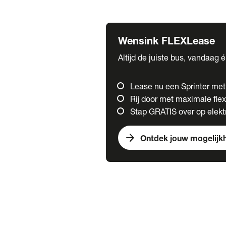
Fuso
Mercedes-Benz
Wensink FLEXLease
Altijd de juiste bus, vandaag 
Lease nu een Sprinter me
Rij door met maximale flexi
Stap GRATIS over op elektr
arrow_forward
Ontdek jouw mogelijk
Trucks
chevron_right
close
Onze merken
Mercedes Benz Trucks