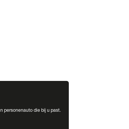
expand_more
expand_more
n personenauto die bij u past.