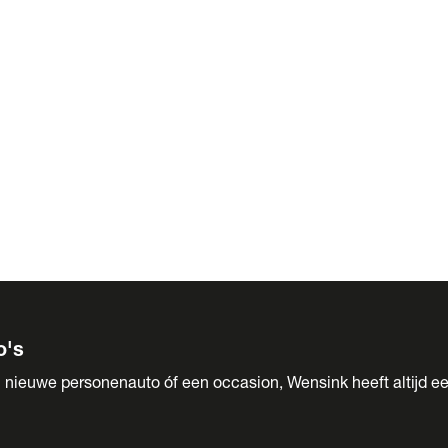
 Sales
o's
 nieuwe personenauto óf een occasion, Wensink heeft altijd ee