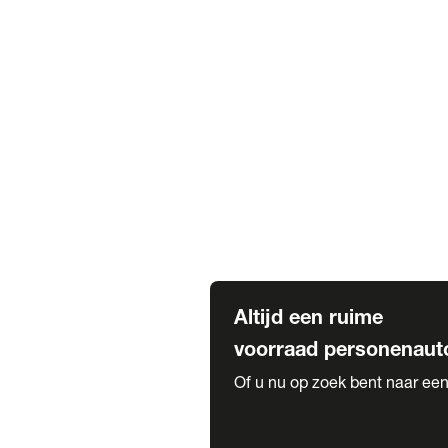
Elektrische Mercedes-Benz
Elektrische Occasions
Alles over elektrisch rijden
Voorraad leasen
Private lease voorraad
Zakelijk lease voorraad
Occasion lease voorraad
Private Lease samenstellen
Diensten
Expatriate Services & Diplomatic
Altijd een ruime
voorraad personenaut
Of u nu op zoek bent naar een