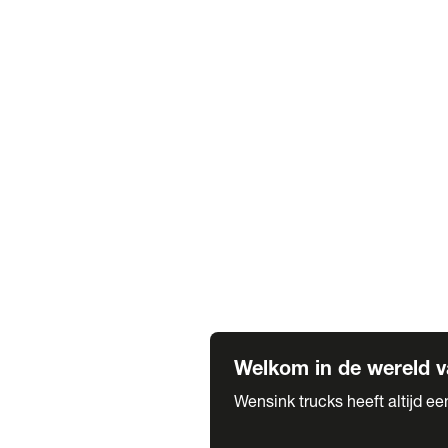
Truck verhuur
Service & onderhoud
APK
Onze labels & partners
Truck & Trailer
Trias Trailers
Spuiterij B. de Wilde
Carrosseriewerk Van de Weijer
Fleetcraft
A1 Automotive
Vestigingen
Bekijk alle vestigingen
Welkom in de wereld v
Wensink trucks heeft altijd e