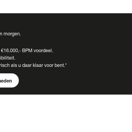
én morgen.
t €16.000,- BPM voordeel.
biliteit.
isch als u daar klaar voor bent.*
heden