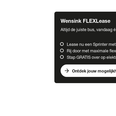
Fuso
Mercedes-Benz
Wensink FLEXLease
Altijd de juiste bus, vandaag 
Lease nu een Sprinter me
Rij door met maximale flexi
Stap GRATIS over op elektr
arrow_forward
Ontdek jouw mogelijk
Trucks
chevron_right
close
Onze merken
Mercedes Benz Trucks