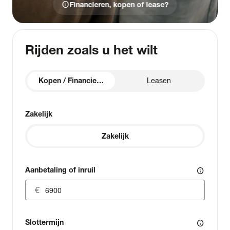
info
Financieren, kopen of lease?
Rijden zoals u het wilt
Kopen / Financieren
Leasen
Zakelijk
Zakelijk
Aanbetaling of inruil
info
Slottermijn
info