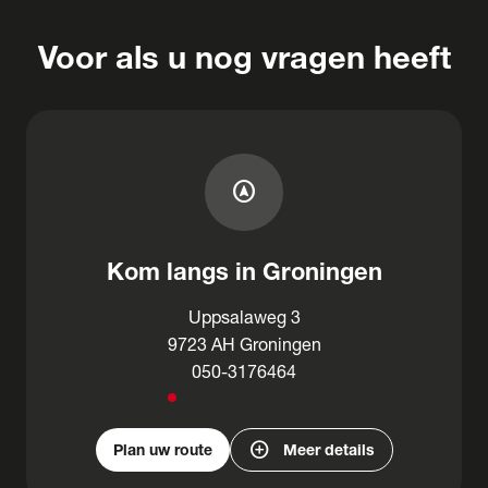
Voor als u nog vragen heeft
assistant_navigation
Kom langs in Groningen
Uppsalaweg 3
9723 AH Groningen
050-3176464
add_circle
Plan uw route
Meer details