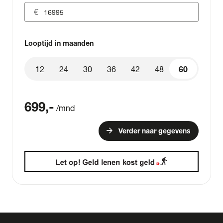
Looptijd in maanden
12
24
30
36
42
48
60
60
699
,-
/mnd
arrow_forward
Verder naar gegevens