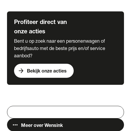
Lease & Services
Profiteer direct van
onze acties
Bent u op zoek naar een personenwagen of
bedrijfsauto met de beste prijs en/of service
aanbod?
arrow_forward
Bekijk onze acties
Vestigingen
Werken bij Wensink
search
Zoeken
more_horiz
Meer over Wensink