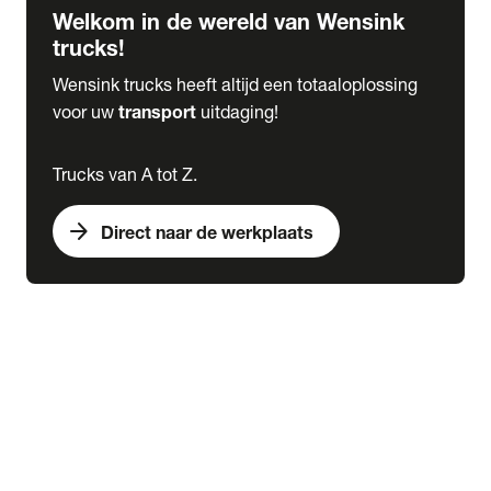
Welkom in de wereld van Wensink
trucks!
Wensink trucks heeft altijd een totaaloplossing
voor uw
transport
uitdaging!
Trucks van A tot Z.
arrow_forward
Direct naar de werkplaats
Lease
expand_more
Onderhoud
chevron_right
close
expand_more
Werkplaatsafspraak maken
Werkplaatsafspraak maken
Schade melden
expand_more
Onderhoud