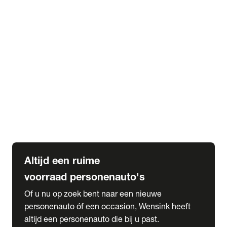
Elektrische Mercedes-Benz
Elektrische Occasions
Alles over elektrisch rijden
expand_more
Voorraad leasen
Private lease voorraad
Zakelijk lease voorraad
Occasion lease voorraad
Private Lease samenstellen
expand_more
Diensten
Expatriate Services & Diplomatic Sales
Altijd een ruime
voorraad personenauto's
Of u nu op zoek bent naar een nieuwe
personenauto óf een occasion, Wensink heeft
altijd een personenauto die bij u past.