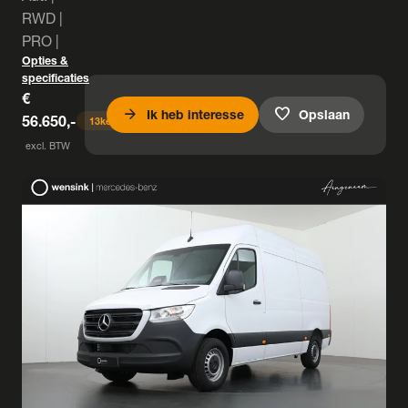
RWD |
PRO |
Opties &
specificaties
€
arrow_forward
favorite
Ik heb interesse
Opslaan
56.650,-
13
keer bekeken
excl. BTW