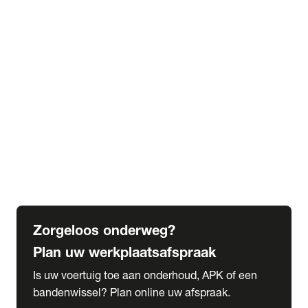
expand_more
Extra services
Beautykuur
Navigatie update
expand_more
Accessoires & onderdelen
Accessoires
Onderdelen
expand_more
Abonnementen
Alles over onze serviceabonnementen
Bandenhotel
expand_more
Schade melden
Meld hier je schade
Zorgeloos onderweg?
Plan uw werkplaatsafspraak
Is uw voertuig toe aan onderhoud, APK of een
bandenwissel? Plan online uw afspraak.