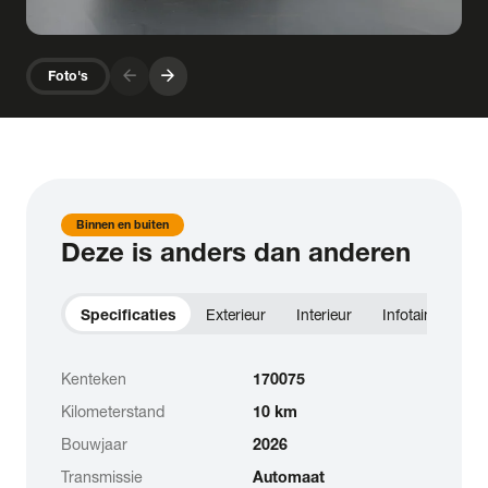
arrow_forward
arrow_forward
Foto's
Binnen en buiten
Deze is anders dan anderen
Specificaties
Exterieur
Interieur
Infotainment
Kenteken
170075
Kilometerstand
10 km
Bouwjaar
2026
Transmissie
Automaat