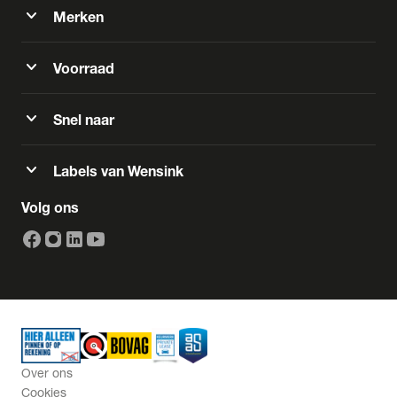
expand_more
Merken
expand_more
Voorraad
expand_more
Snel naar
expand_more
Labels van Wensink
Volg ons
Over ons
Cookies