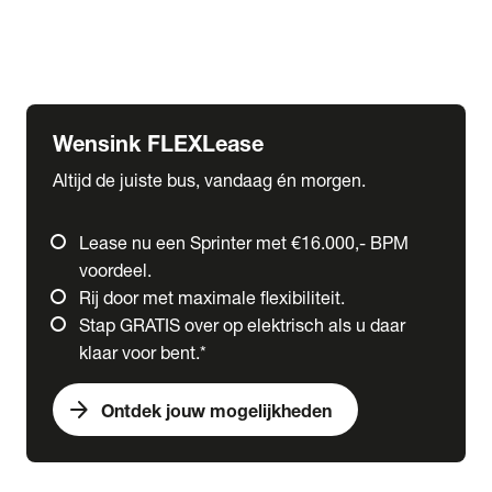
Ford
Fuso
Mercedes-Benz
Wensink FLEXLease
Altijd de juiste bus, vandaag én morgen.
Lease nu een Sprinter met €16.000,- BPM
voordeel.
Rij door met maximale flexibiliteit.
Stap GRATIS over op elektrisch als u daar
klaar voor bent.*
arrow_forward
Ontdek jouw mogelijkheden
expand_more
Trucks