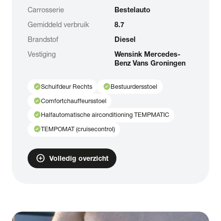
Carrosserie
Bestelauto
Gemiddeld verbruik
8.7
Brandstof
Diesel
Vestiging
Wensink Mercedes-
Benz Vans Groningen
check_circle
check_circle
Schuifdeur Rechts
Bestuurdersstoel
check_circle
Comfortchauffeursstoel
check_circle
Halfautomatische airconditioning TEMPMATIC
check_circle
TEMPOMAT (cruisecontrol)
add_circle
Volledig overzicht