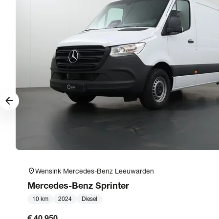
arrow_forward
location_on
Wensink Mercedes-Benz Leeuwarden
Mercedes-Benz
Sprinter
10 km
2024
Diesel
€ 40.950