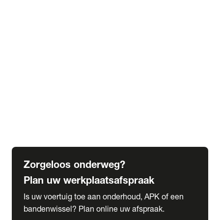
expand_more
Extra services
Beautykuur
Navigatie update
expand_more
Accessoires & onderdelen
Accessoires
Onderdelen
expand_more
Abonnementen
Alles over onze serviceabonnementen
Bandenhotel
expand_more
Schade melden
Meld hier je schade
Zorgeloos onderweg?
Plan uw werkplaatsafspraak
Is uw voertuig toe aan onderhoud, APK of een
bandenwissel? Plan online uw afspraak.