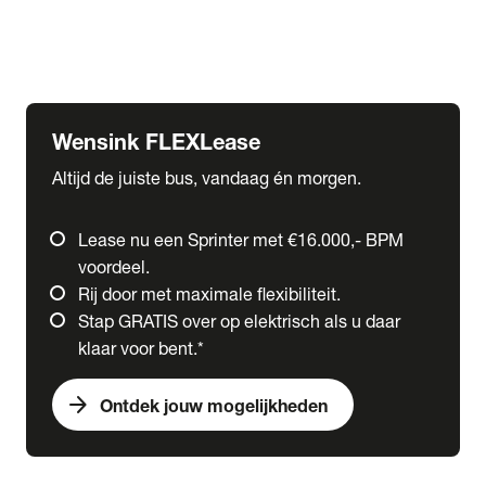
Ford
Fuso
Mercedes-Benz
Wensink FLEXLease
Altijd de juiste bus, vandaag én morgen.
Lease nu een Sprinter met €16.000,- BPM
voordeel.
Rij door met maximale flexibiliteit.
Stap GRATIS over op elektrisch als u daar
klaar voor bent.*
arrow_forward
Ontdek jouw mogelijkheden
expand_more
Trucks