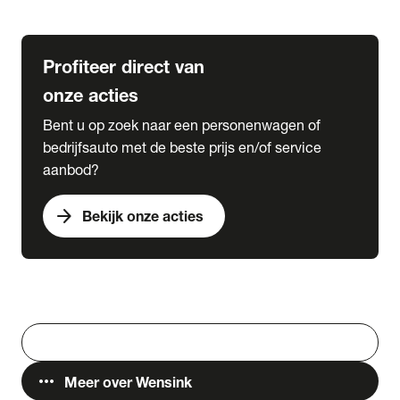
Lease & Services
Profiteer direct van
onze acties
Bent u op zoek naar een personenwagen of
bedrijfsauto met de beste prijs en/of service
aanbod?
arrow_forward
Bekijk onze acties
Vestigingen
Werken bij Wensink
search
Zoeken
more_horiz
Meer over Wensink