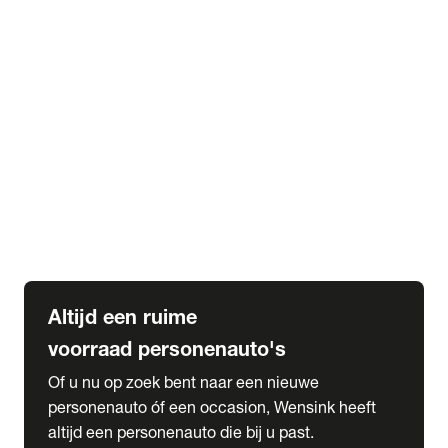
Elektrische Mercedes-Benz
Elektrische Occasions
Alles over elektrisch rijden
expand_more
Voorraad leasen
Private lease voorraad
Zakelijk lease voorraad
Occasion lease voorraad
Private Lease samenstellen
expand_more
Diensten
Expatriate Services & Diplomatic Sales
Altijd een ruime
voorraad personenauto's
Of u nu op zoek bent naar een nieuwe
personenauto óf een occasion, Wensink heeft
altijd een personenauto die bij u past.