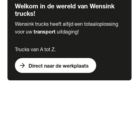
Welkom in de wereld van Wensink
trucks!
Wensink trucks heeft altijd een totaaloplossing
voor uw
transport
uitdaging!
Trucks van A tot Z.
arrow_forward
Direct naar de werkplaats
Lease
expand_more
Onderhoud
chevron_right
close
expand_more
Werkplaatsafspraak maken
Werkplaatsafspraak maken
Schade melden
expand_more
Onderhoud