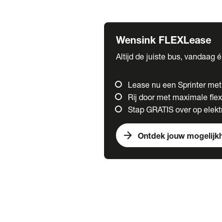
Fuso
Mercedes-Benz
Wensink FLEXLease
Altijd de juiste bus, vandaag 
Lease nu een Sprinter me
Rij door met maximale flexi
Stap GRATIS over op elektr
arrow_forward
Ontdek jouw mogelijk
Trucks
chevron_right
close
Onze merken
Mercedes Benz Trucks