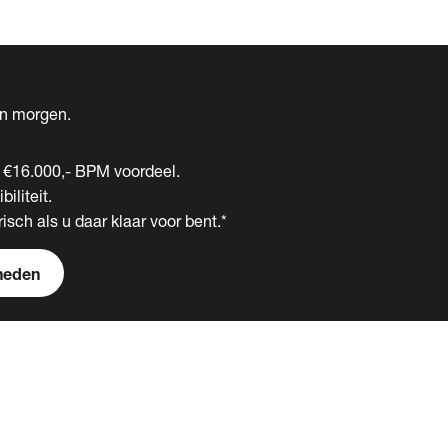
én morgen.
t €16.000,- BPM voordeel.
biliteit.
isch als u daar klaar voor bent.*
heden