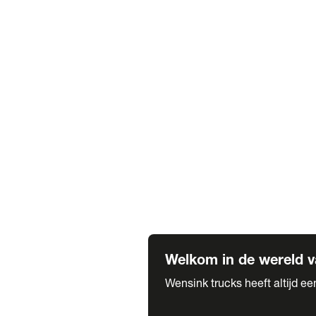
Truck verhuur
Service & onderhoud
APK
Onze labels & partners
Truck & Trailer
Trias Trailers
Spuiterij B. de Wilde
Carrosseriewerk Van de Weijer
Fleetcraft
A1 Automotive
Vestigingen
Bekijk alle vestigingen
Welkom in de wereld v
Wensink trucks heeft altijd e