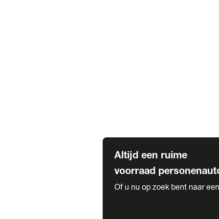
Elektrische Mercedes-Benz
Elektrische Occasions
Alles over elektrisch rijden
Voorraad leasen
Private lease voorraad
Zakelijk lease voorraad
Occasion lease voorraad
Private Lease samenstellen
Diensten
Expatriate Services & Diplomatic
Altijd een ruime
voorraad personenaut
Of u nu op zoek bent naar een