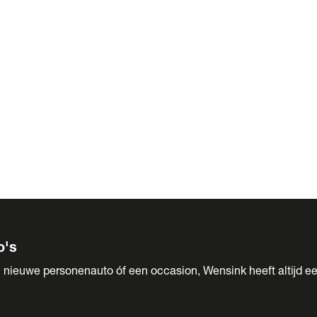
 Sales
o's
 nieuwe personenauto óf een occasion, Wensink heeft altijd ee