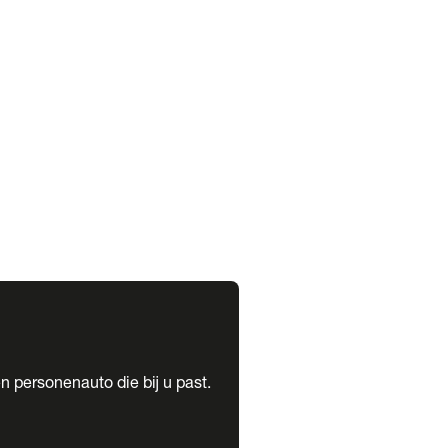
expand_more
expand_more
n personenauto die bij u past.