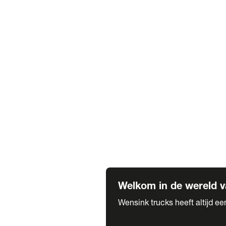
Truck verhuur
Service & onderhoud
APK
Onze labels & partners
Truck & Trailer
Trias Trailers
Spuiterij B. de Wilde
Carrosseriewerk Van de Weijer
Fleetcraft
A1 Automotive
Vestigingen
Bekijk alle vestigingen
Welkom in de wereld v
Wensink trucks heeft altijd e