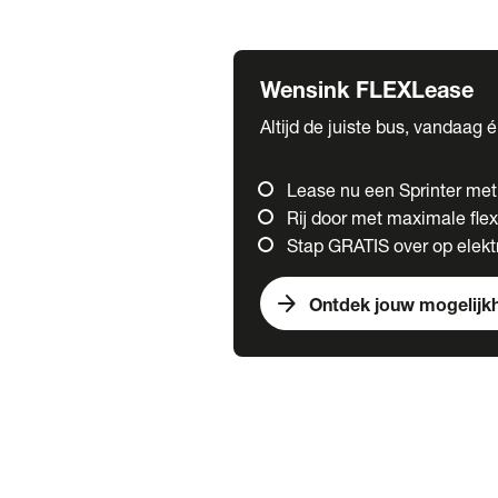
Fuso
Mercedes-Benz
Wensink FLEXLease
Altijd de juiste bus, vandaag 
Lease nu een Sprinter me
Rij door met maximale flexi
Stap GRATIS over op elektr
arrow_forward
Ontdek jouw mogelijk
Trucks
chevron_right
close
Onze merken
Mercedes Benz Trucks