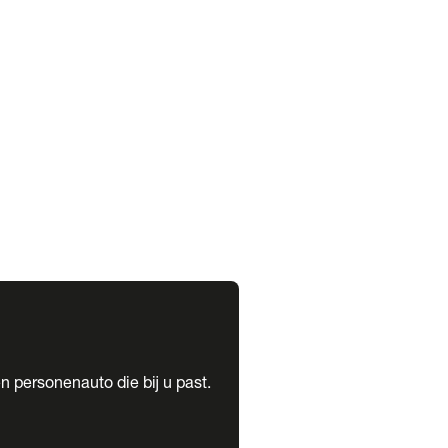
expand_more
expand_more
n personenauto die bij u past.