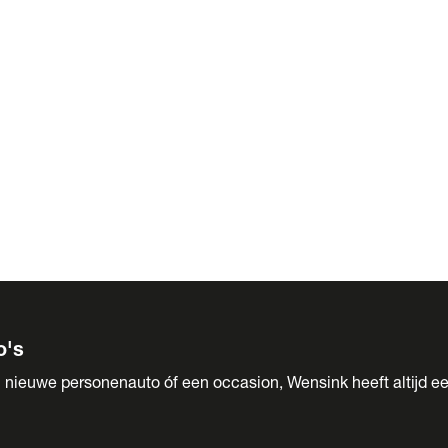
 Sales
o's
 nieuwe personenauto óf een occasion, Wensink heeft altijd ee