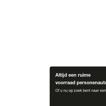
Elektrische Mercedes-Benz
Elektrische Occasions
Alles over elektrisch rijden
Voorraad leasen
Private lease voorraad
Zakelijk lease voorraad
Occasion lease voorraad
Private Lease samenstellen
Diensten
Expatriate Services & Diplomatic
Altijd een ruime
voorraad personenaut
Of u nu op zoek bent naar een