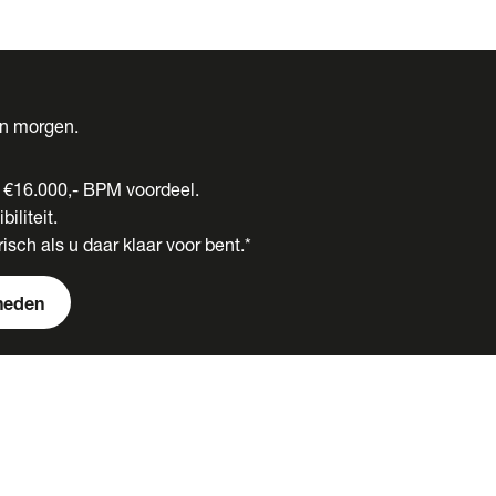
én morgen.
t €16.000,- BPM voordeel.
biliteit.
isch als u daar klaar voor bent.*
heden