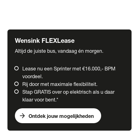
Ford
Fuso
Mercedes-Benz
Wensink FLEXLease
Altijd de juiste bus, vandaag én morgen.
Lease nu een Sprinter met €16.000,- BPM
voordeel.
Rij door met maximale flexibiliteit.
Stap GRATIS over op elektrisch als u daar
klaar voor bent.*
arrow_forward
Ontdek jouw mogelijkheden
expand_more
Trucks