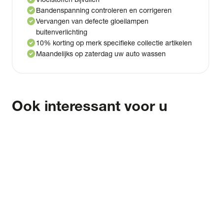
check_circle
Bandenspanning controleren en corrigeren
check_circle
Vervangen van defecte gloeilampen
buitenverlichting
check_circle
10% korting op merk specifieke collectie artikelen
check_circle
Maandelijks op zaterdag uw auto wassen
Ook interessant voor u