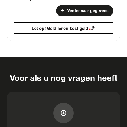
arrow_forward
Verder naar gegevens
Voor als u nog vragen heeft
assistant_navigation