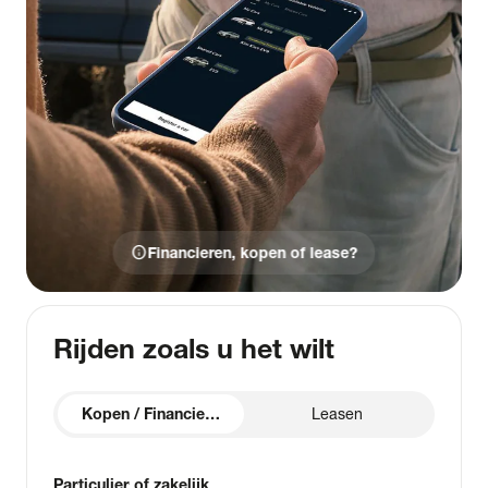
info
Financieren, kopen of lease?
Rijden zoals u het wilt
Kopen / Financieren
Leasen
Particulier of zakelijk