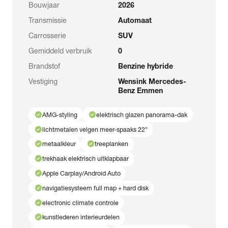
Bouwjaar
2026
Transmissie
Automaat
Carrosserie
SUV
Gemiddeld verbruik
0
Brandstof
Benzine hybride
Vestiging
Wensink Mercedes-
Benz Emmen
check_circle
check_circle
AMG-styling
elektrisch glazen panorama-dak
check_circle
lichtmetalen velgen meer-spaaks 22"
check_circle
check_circle
metaalkleur
treeplanken
check_circle
trekhaak elektrisch uitklapbaar
check_circle
Apple Carplay/Android Auto
check_circle
navigatiesysteem full map + hard disk
check_circle
electronic climate controle
check_circle
kunstlederen interieurdelen