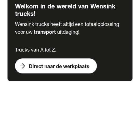
Welkom in de wereld van Wensink
trucks!
Wensink trucks heeft altijd een totaaloplossing
voor uw
transport
uitdaging!
Trucks van A tot Z.
arrow_forward
Direct naar de werkplaats
Lease
expand_more
Onderhoud
chevron_right
close
expand_more
Werkplaatsafspraak maken
Werkplaatsafspraak maken
Schade melden
expand_more
Onderhoud