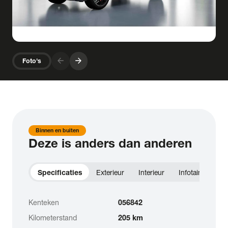
arrow_forward
arrow_forward
Foto's
Binnen en buiten
Deze is anders dan anderen
Specificaties
Exterieur
Interieur
Infotainment
Kenteken
056842
Kilometerstand
205 km