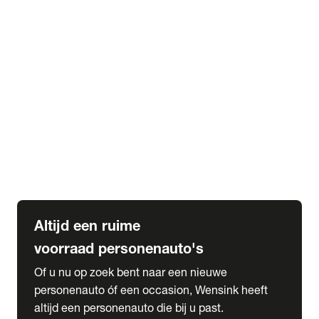
Elektrische Mercedes-Benz
Elektrische Occasions
Alles over elektrisch rijden
expand_more
Voorraad leasen
Private lease voorraad
Zakelijk lease voorraad
Occasion lease voorraad
Private Lease samenstellen
expand_more
Diensten
Expatriate Services & Diplomatic Sales
Altijd een ruime
voorraad personenauto's
Of u nu op zoek bent naar een nieuwe
personenauto óf een occasion, Wensink heeft
altijd een personenauto die bij u past.