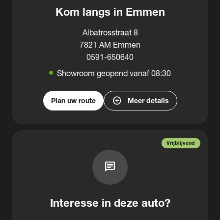
Kom langs in Emmen
Albatrosstraat 8
7821 AM Emmen
0591-650640
Showroom geopend vanaf 08:30
add_circle
Plan uw route
Meer details
Vrijblijvend
chat
Interesse in deze auto?