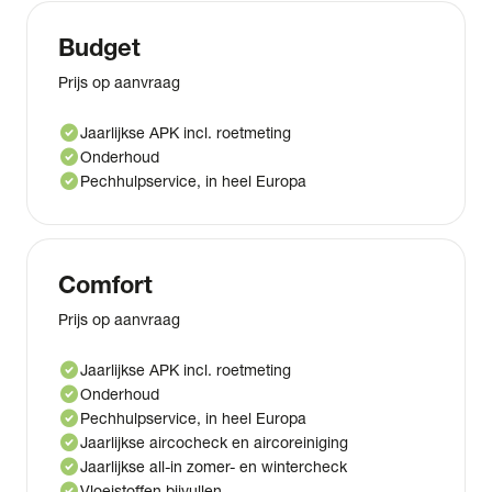
Budget
Prijs op aanvraag
check_circle
Jaarlijkse APK incl. roetmeting
check_circle
Onderhoud
check_circle
Pechhulpservice, in heel Europa
Comfort
Prijs op aanvraag
check_circle
Jaarlijkse APK incl. roetmeting
check_circle
Onderhoud
check_circle
Pechhulpservice, in heel Europa
check_circle
Jaarlijkse aircocheck en aircoreiniging
check_circle
Jaarlijkse all-in zomer- en wintercheck
check_circle
Vloeistoffen bijvullen