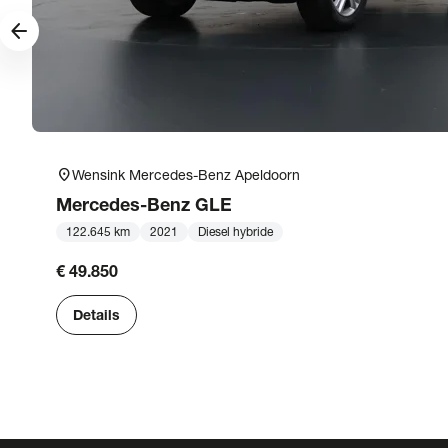
arrow_forward
location_on
Wensink Mercedes-Benz Apeldoorn
Mercedes-Benz
GLE
122.645 km
2021
Diesel hybride
€ 49.850
Details