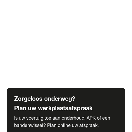
expand_more
Extra services
Beautykuur
Navigatie update
expand_more
Accessoires & onderdelen
Accessoires
Onderdelen
expand_more
Abonnementen
Alles over onze serviceabonnementen
Bandenhotel
expand_more
Schade melden
Meld hier je schade
Zorgeloos onderweg?
Plan uw werkplaatsafspraak
Is uw voertuig toe aan onderhoud, APK of een
bandenwissel? Plan online uw afspraak.