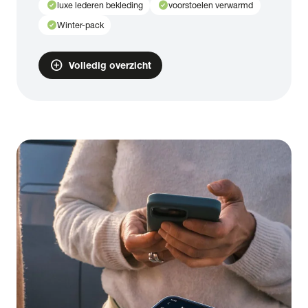
check_circle
check_circle
luxe lederen bekleding
voorstoelen verwarmd
check_circle
Winter-pack
add_circle
Volledig overzicht