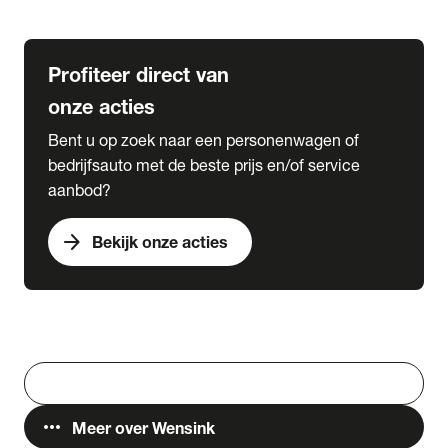
Lease & Services
Profiteer direct van
onze acties
Bent u op zoek naar een personenwagen of
bedrijfsauto met de beste prijs en/of service
aanbod?
arrow_forward
Bekijk onze acties
Vestigingen
Werken bij Wensink
search
Zoeken
more_horiz
Meer over Wensink