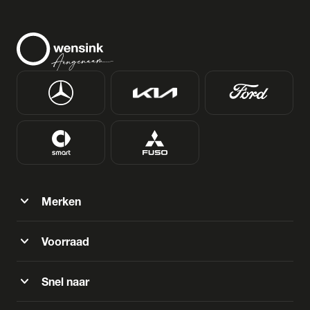
expand_more
Merken
expand_more
Voorraad
expand_more
Snel naar