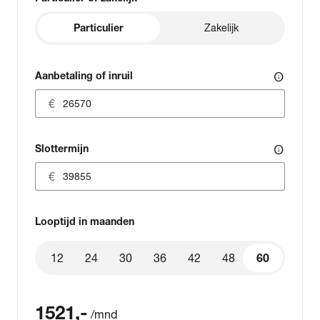
Particulier
Zakelijk
Aanbetaling of inruil
info
Slottermijn
info
Looptijd in maanden
12
24
30
36
42
48
60
60
1521
,-
/mnd