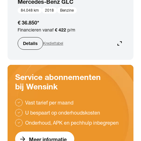
Mercedes-Benz
GLC
84.048 km
2018
Benzine
€ 36.850
*
Financieren vanaf
€ 422
p/m
expand_content
Details
Krediettabel
Service abonnementen
bij Wensink
Vast tarief per maand
check
U bespaart op onderhoudskosten
check
Onderhoud, APK en pechhulp inbegrepen
check
arrow_forward
Meer informatie