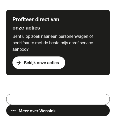
Lease & Services
Profiteer direct van
onze acties
Bent u op zoek naar een personenwagen of
bedrijfsauto met de beste prijs en/of service
aanbod?
arrow_forward
Bekijk onze acties
Vestigingen
Werken bij Wensink
search
Zoeken
more_horiz
Meer over Wensink