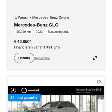
location_on
Wensink Mercedes-Benz Zwolle
Mercedes-Benz
GLC
95.299 km
2022
Benzine hybride
€ 42.850
*
Financieren vanaf
€ 491
p/m
expand_content
Details
Krediettabel
favorite