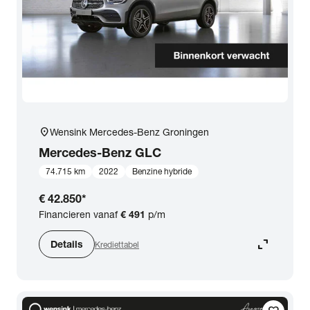
location_on
Wensink Mercedes-Benz Groningen
Mercedes-Benz
GLC
74.715 km
2022
Benzine hybride
€ 42.850
*
Financieren vanaf
€ 491
p/m
expand_content
Details
Krediettabel