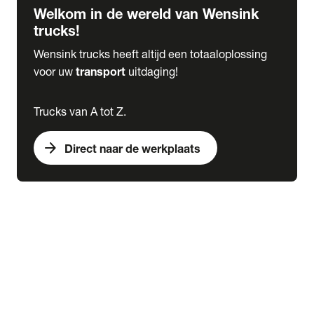
Welkom in de wereld van Wensink
trucks!
Wensink trucks heeft altijd een totaaloplossing
voor uw
transport
uitdaging!
Trucks van A tot Z.
arrow_forward
Direct naar de werkplaats
Lease
expand_more
Onderhoud
chevron_right
close
expand_more
Werkplaatsafspraak maken
Werkplaatsafspraak maken
Schade melden
expand_more
Onderhoud