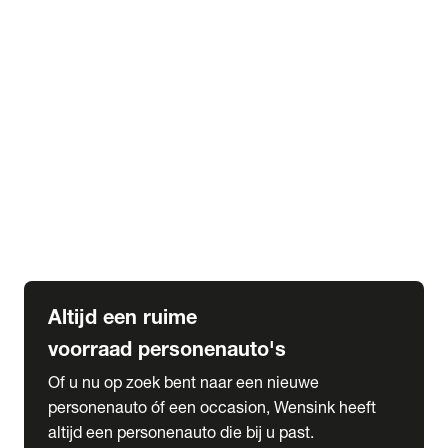
Elektrische Mercedes-Benz
Elektrische Occasions
Alles over elektrisch rijden
expand_more
Voorraad leasen
Private lease voorraad
Zakelijk lease voorraad
Occasion lease voorraad
Private Lease samenstellen
expand_more
Diensten
Expatriate Services & Diplomatic Sales
Altijd een ruime
voorraad personenauto's
Of u nu op zoek bent naar een nieuwe
personenauto óf een occasion, Wensink heeft
altijd een personenauto die bij u past.