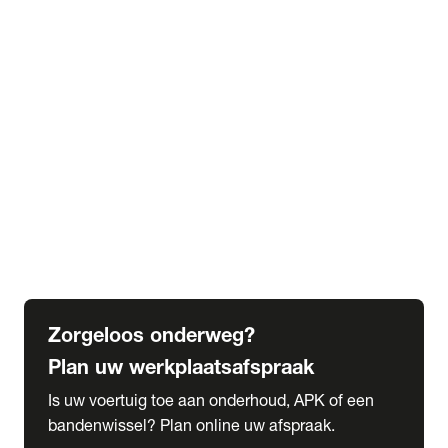
expand_more
Extra services
Beautykuur
Navigatie update
expand_more
Accessoires & onderdelen
Accessoires
Onderdelen
expand_more
Abonnementen
Alles over onze serviceabonnementen
Bandenhotel
expand_more
Schade melden
Meld hier je schade
Zorgeloos onderweg?
Plan uw werkplaatsafspraak
Is uw voertuig toe aan onderhoud, APK of een
bandenwissel? Plan online uw afspraak.