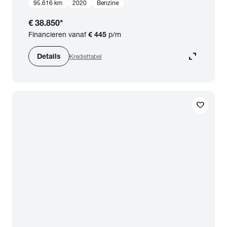
95.616 km
2020
Benzine
€ 38.850
*
Financieren vanaf
€ 445
p/m
expand_content
Details
Krediettabel
favorite