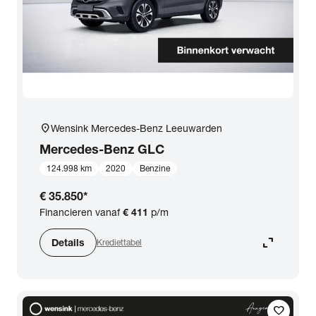
location_on
Wensink Mercedes-Benz Leeuwarden
Mercedes-Benz
GLC
124.998 km
2020
Benzine
€ 35.850
*
Financieren vanaf
€ 411
p/m
expand_content
Details
Krediettabel
favorite