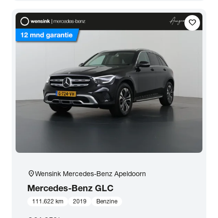
Transmissie
favorite
Opties
Carrosserie
Basiskleur
Aantal zitplaatsen
Aantal deuren
location_on
Wensink Mercedes-Benz Apeldoorn
Mercedes-Benz
GLC
Vestiging
111.622 km
2019
Benzine