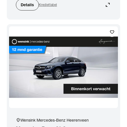
expand_content
Details
Krediettabel
favorite
location_on
Wensink Mercedes-Benz Heerenveen