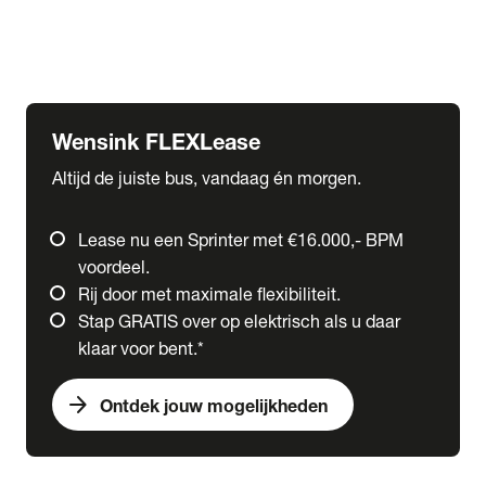
Ford
Fuso
Mercedes-Benz
Wensink FLEXLease
Altijd de juiste bus, vandaag én morgen.
Lease nu een Sprinter met €16.000,- BPM
voordeel.
Rij door met maximale flexibiliteit.
Stap GRATIS over op elektrisch als u daar
klaar voor bent.*
arrow_forward
Ontdek jouw mogelijkheden
expand_more
Trucks