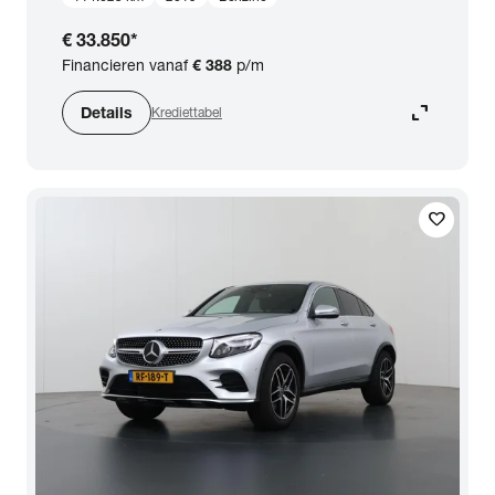
€ 33.850
*
Financieren vanaf
€ 388
p/m
expand_content
Details
Krediettabel
favorite