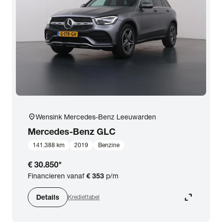
expand_more
BTW (aftrekbaar) / Marge (BTW niet aftrekbaar)
Merk & Model
close
Mercedes-Benz
Prijs
Kilometerstand
location_on
Wensink Mercedes-Benz Leeuwarden
Mercedes-Benz
GLC
Bouwjaar
141.388 km
2019
Benzine
€ 30.850
*
Staat van de auto
Financieren vanaf
€ 353
p/m
expand_content
Details
Krediettabel
Brandstof