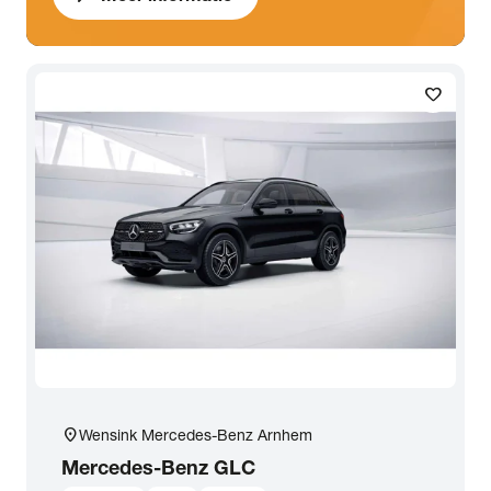
favorite
location_on
Wensink Mercedes-Benz Arnhem
Mercedes-Benz
GLC