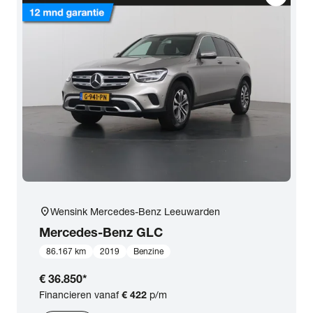
location_on
Wensink Mercedes-Benz Leeuwarden
Mercedes-Benz
GLC
86.167 km
2019
Benzine
€ 36.850
*
Financieren vanaf
€ 422
p/m