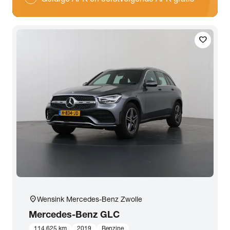
favorite
location_on
Wensink Mercedes-Benz Zwolle
Mercedes-Benz
GLC
114.625 km
2019
Benzine