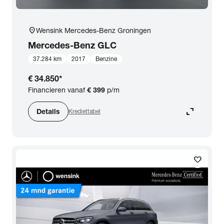
location_on
Wensink Mercedes-Benz Groningen
Mercedes-Benz
GLC
37.284 km
2017
Benzine
€ 34.850
*
Financieren vanaf
€ 399
p/m
expand_content
Details
Krediettabel
favorite