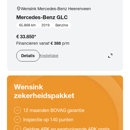
location_on
Wensink Mercedes-Benz Heerenveen
Mercedes-Benz
GLC
65.868 km
2019
Benzine
€ 33.850
*
Financieren vanaf
€ 388
p/m
expand_content
Details
Krediettabel
Wensink
zekerheidspakket
12 maanden BOVAG garantie
check
Inspectie op 140 punten
check
Geldige APK en eerstvolgende APK gratis
check