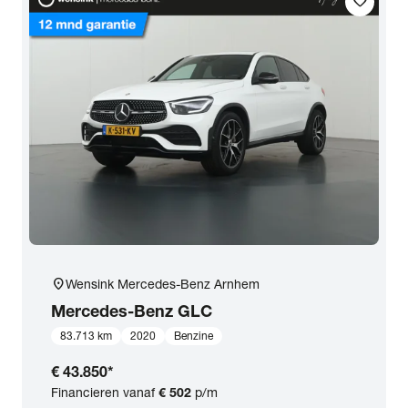
favorite
location_on
Wensink Mercedes-Benz Arnhem
Mercedes-Benz
GLC
83.713 km
2020
Benzine
€ 43.850
*
Financieren vanaf
€ 502
p/m