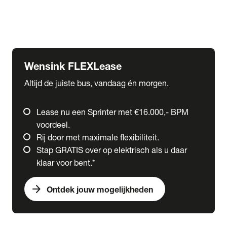
Ford
Fuso
Mercedes-Benz
Wensink FLEXLease
Altijd de juiste bus, vandaag én morgen.
Lease nu een Sprinter met €16.000,- BPM
voordeel.
Rij door met maximale flexibiliteit.
Stap GRATIS over op elektrisch als u daar
klaar voor bent.*
arrow_forward
Ontdek jouw mogelijkheden
expand_more
Trucks