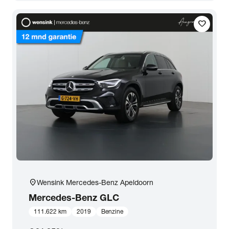
Transmissie
favorite
Opties
Carrosserie
Basiskleur
Aantal zitplaatsen
Aantal deuren
location_on
Wensink Mercedes-Benz Apeldoorn
Mercedes-Benz
GLC
Vestiging
111.622 km
2019
Benzine