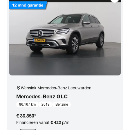
location_on
Wensink Mercedes-Benz Leeuwarden
Mercedes-Benz
GLC
86.167 km
2019
Benzine
€ 36.850
*
Financieren vanaf
€ 422
p/m