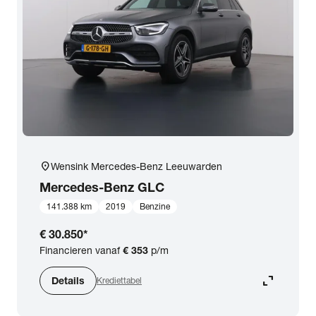
expand_more
BTW (aftrekbaar) / Marge (BTW niet aftrekbaar)
Merk & Model
close
Mercedes-Benz
Prijs
Kilometerstand
location_on
Wensink Mercedes-Benz Leeuwarden
Mercedes-Benz
GLC
Bouwjaar
141.388 km
2019
Benzine
€ 30.850
*
Staat van de auto
Financieren vanaf
€ 353
p/m
expand_content
Details
Krediettabel
Brandstof