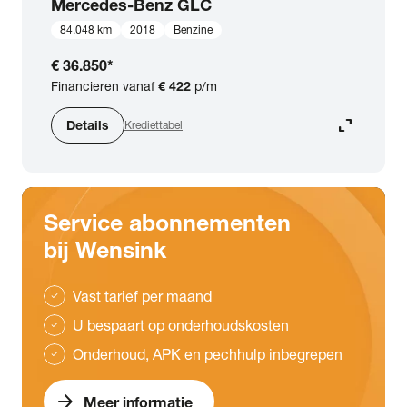
Mercedes-Benz
GLC
84.048 km
2018
Benzine
€ 36.850
*
Financieren vanaf
€ 422
p/m
expand_content
Details
Krediettabel
Service abonnementen
bij Wensink
Vast tarief per maand
check
U bespaart op onderhoudskosten
check
Onderhoud, APK en pechhulp inbegrepen
check
arrow_forward
Meer informatie