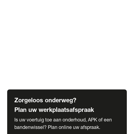
expand_more
Extra services
Beautykuur
Navigatie update
expand_more
Accessoires & onderdelen
Accessoires
Onderdelen
expand_more
Abonnementen
Alles over onze serviceabonnementen
Bandenhotel
expand_more
Schade melden
Meld hier je schade
Zorgeloos onderweg?
Plan uw werkplaatsafspraak
Is uw voertuig toe aan onderhoud, APK of een
bandenwissel? Plan online uw afspraak.