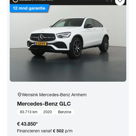
favorite
location_on
Wensink Mercedes-Benz Arnhem
Mercedes-Benz
GLC
83.713 km
2020
Benzine
€ 43.850
*
Financieren vanaf
€ 502
p/m