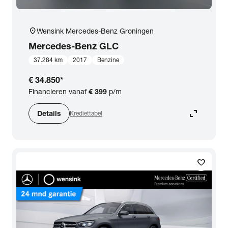
location_on
Wensink Mercedes-Benz Groningen
Mercedes-Benz
GLC
37.284 km
2017
Benzine
€ 34.850
*
Financieren vanaf
€ 399
p/m
expand_content
Details
Krediettabel
favorite