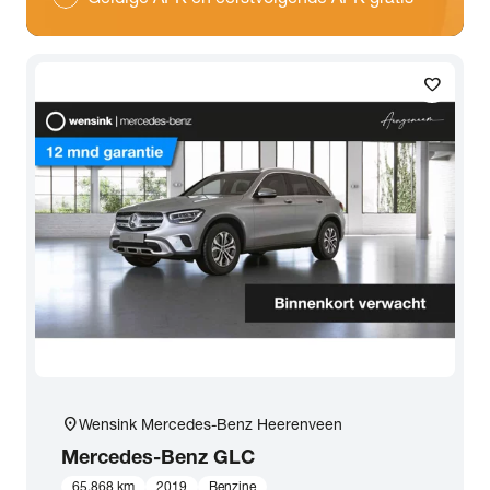
favorite
location_on
Wensink Mercedes-Benz Heerenveen
Mercedes-Benz
GLC
65.868 km
2019
Benzine