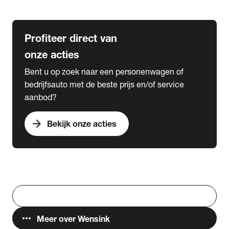
Lease & Services
Profiteer direct van
onze acties
Bent u op zoek naar een personenwagen of
bedrijfsauto met de beste prijs en/of service
aanbod?
arrow_forward
Bekijk onze acties
Vestigingen
Werken bij Wensink
search
Zoeken
more_horiz
Meer over Wensink