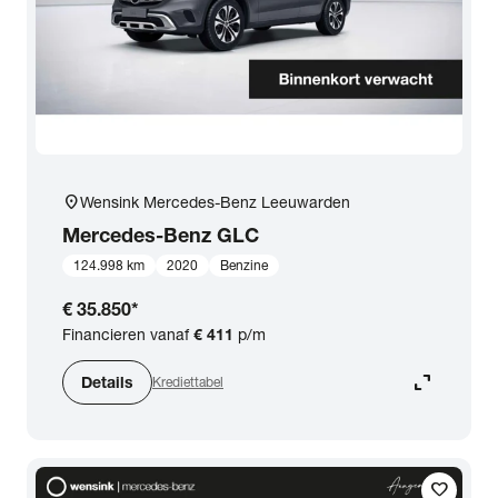
location_on
Wensink Mercedes-Benz Leeuwarden
Mercedes-Benz
GLC
124.998 km
2020
Benzine
€ 35.850
*
Financieren vanaf
€ 411
p/m
expand_content
Details
Krediettabel
favorite