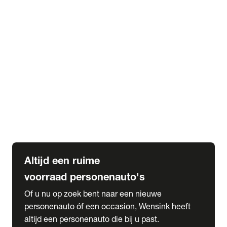
Elektrische Mercedes-Benz
Elektrische Occasions
Alles over elektrisch rijden
expand_more
Voorraad leasen
Private lease voorraad
Zakelijk lease voorraad
Occasion lease voorraad
Private Lease samenstellen
expand_more
Diensten
Expatriate Services & Diplomatic Sales
Altijd een ruime
voorraad personenauto's
Of u nu op zoek bent naar een nieuwe
personenauto óf een occasion, Wensink heeft
altijd een personenauto die bij u past.