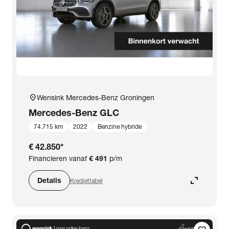
location_on
Wensink Mercedes-Benz Groningen
Mercedes-Benz
GLC
74.715 km
2022
Benzine hybride
€ 42.850
*
Financieren vanaf
€ 491
p/m
expand_content
Details
Krediettabel