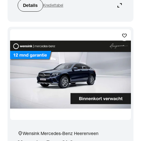
expand_content
Details
Krediettabel
favorite
location_on
Wensink Mercedes-Benz Heerenveen