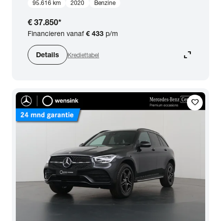
95.616 km
2020
Benzine
€ 37.850
*
Financieren vanaf
€ 433
p/m
expand_content
Details
Krediettabel
favorite