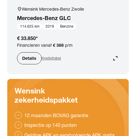
location_on
Wensink Mercedes-Benz Zwolle
Mercedes-Benz
GLC
114.625 km
2019
Benzine
€ 33.850
*
Financieren vanaf
€ 388
p/m
expand_content
Details
Krediettabel
Wensink
zekerheidspakket
12 maanden BOVAG garantie
check
Inspectie op 140 punten
check
Geldige APK en eerstvolgende APK gratis
check