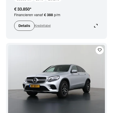
€ 33.850
*
Financieren vanaf
€ 388
p/m
expand_content
Details
Krediettabel
favorite