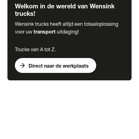
Welkom in de wereld van Wensink
trucks!
Wensink trucks heeft altijd een totaaloplossing
voor uw
transport
uitdaging!
Trucks van A tot Z.
arrow_forward
Direct naar de werkplaats
Lease
expand_more
Onderhoud
chevron_right
close
expand_more
Werkplaatsafspraak maken
Werkplaatsafspraak maken
Schade melden
expand_more
Onderhoud