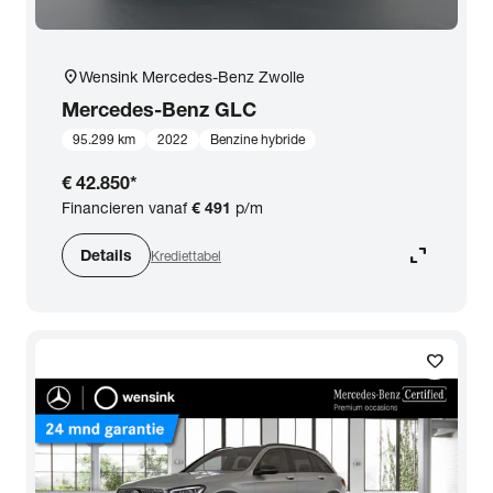
location_on
Wensink Mercedes-Benz Zwolle
Mercedes-Benz
GLC
95.299 km
2022
Benzine hybride
€ 42.850
*
Financieren vanaf
€ 491
p/m
expand_content
Details
Krediettabel
favorite