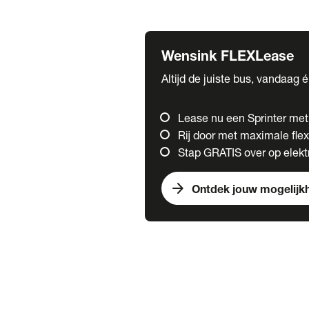
Fuso
Mercedes-Benz
Wensink FLEXLease
Altijd de juiste bus, vandaag 
Lease nu een Sprinter me
Rij door met maximale flexi
Stap GRATIS over op elektr
arrow_forward
Ontdek jouw mogelijk
Trucks
chevron_right
close
Onze merken
Mercedes Benz Trucks