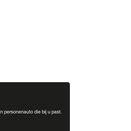
expand_more
expand_more
n personenauto die bij u past.