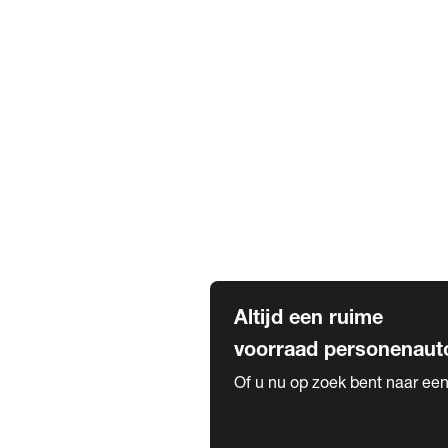
Elektrische Mercedes-Benz
Elektrische Occasions
Alles over elektrisch rijden
Voorraad leasen
Private lease voorraad
Zakelijk lease voorraad
Occasion lease voorraad
Private Lease samenstellen
Diensten
Expatriate Services & Diplomatic
Altijd een ruime
voorraad personenaut
Of u nu op zoek bent naar een