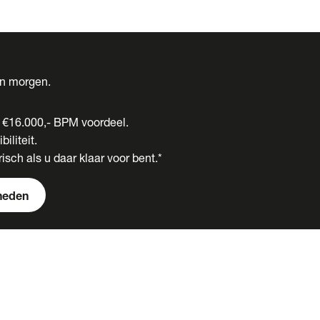
én morgen.
t €16.000,- BPM voordeel.
biliteit.
isch als u daar klaar voor bent.*
heden