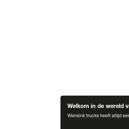
Truck verhuur
Service & onderhoud
APK
Onze labels & partners
Truck & Trailer
Trias Trailers
Spuiterij B. de Wilde
Carrosseriewerk Van de Weijer
Fleetcraft
A1 Automotive
Vestigingen
Bekijk alle vestigingen
Welkom in de wereld v
Wensink trucks heeft altijd e