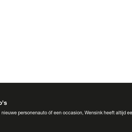
 Sales
o's
 nieuwe personenauto óf een occasion, Wensink heeft altijd ee