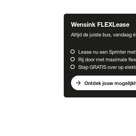
Fuso
Mercedes-Benz
Wensink FLEXLease
Altijd de juiste bus, vandaag 
Lease nu een Sprinter me
Rij door met maximale flexi
Stap GRATIS over op elektr
arrow_forward
Ontdek jouw mogelijk
Trucks
chevron_right
close
Onze merken
Mercedes Benz Trucks