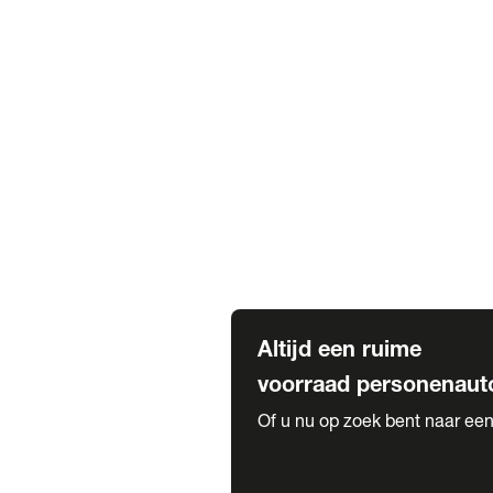
Elektrische Mercedes-Benz
Elektrische Occasions
Alles over elektrisch rijden
Voorraad leasen
Private lease voorraad
Zakelijk lease voorraad
Occasion lease voorraad
Private Lease samenstellen
Diensten
Expatriate Services & Diplomatic
Altijd een ruime
voorraad personenaut
Of u nu op zoek bent naar een