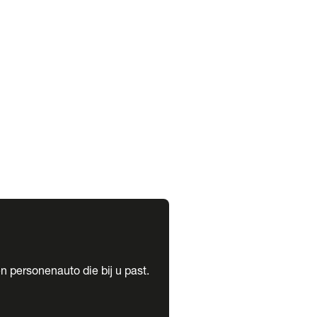
expand_more
expand_more
n personenauto die bij u past.