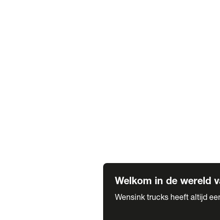
Truck verhuur
Service & onderhoud
APK
Onze labels & partners
Truck & Trailer
Trias Trailers
Spuiterij B. de Wilde
Carrosseriewerk Van de Weijer
Fleetcraft
A1 Automotive
Vestigingen
Bekijk alle vestigingen
Welkom in de wereld v
Wensink trucks heeft altijd e