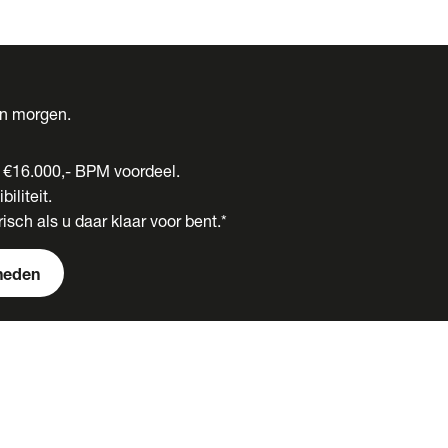
én morgen.
t €16.000,- BPM voordeel.
biliteit.
isch als u daar klaar voor bent.*
heden