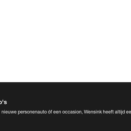
 Sales
o's
 nieuwe personenauto óf een occasion, Wensink heeft altijd ee