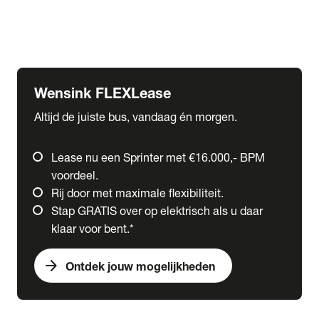
Ford
Fuso
Mercedes-Benz
Wensink FLEXLease
Altijd de juiste bus, vandaag én morgen.
Lease nu een Sprinter met €16.000,- BPM
voordeel.
Rij door met maximale flexibiliteit.
Stap GRATIS over op elektrisch als u daar
klaar voor bent.*
arrow_forward
Ontdek jouw mogelijkheden
expand_more
Trucks