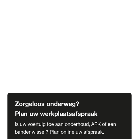
expand_more
Extra services
Beautykuur
Navigatie update
expand_more
Accessoires & onderdelen
Accessoires
Onderdelen
expand_more
Abonnementen
Alles over onze serviceabonnementen
Bandenhotel
expand_more
Schade melden
Meld hier je schade
Zorgeloos onderweg?
Plan uw werkplaatsafspraak
Is uw voertuig toe aan onderhoud, APK of een
bandenwissel? Plan online uw afspraak.