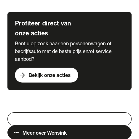
Lease & Services
Profiteer direct van
onze acties
Bent u op zoek naar een personenwagen of
bedrijfsauto met de beste prijs en/of service
aanbod?
arrow_forward
Bekijk onze acties
Vestigingen
Werken bij Wensink
search
Zoeken
more_horiz
Meer over Wensink