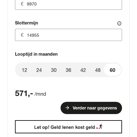
Slottermijn
info
Looptijd in maanden
12
24
30
36
42
48
60
60
571
,-
/mnd
arrow_forward
Verder naar gegevens