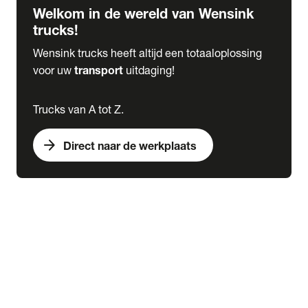
Welkom in de wereld van Wensink
trucks!
Wensink trucks heeft altijd een totaaloplossing
voor uw
transport
uitdaging!
Trucks van A tot Z.
arrow_forward
Direct naar de werkplaats
Lease
expand_more
Onderhoud
chevron_right
close
expand_more
Werkplaatsafspraak maken
Werkplaatsafspraak maken
Schade melden
expand_more
Onderhoud