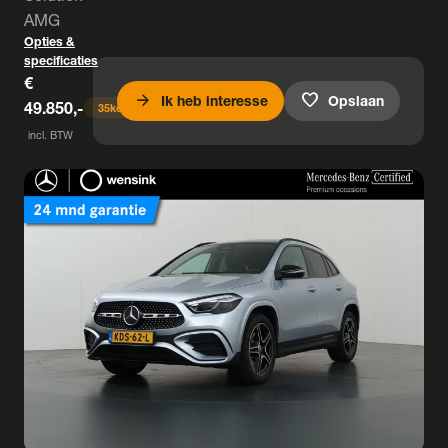
AMG
Opties &
specificaties
€
arrow_forward
favorite
Ik heb interesse
Opslaan
49.850,-
35
keer bekeken
incl. BTW