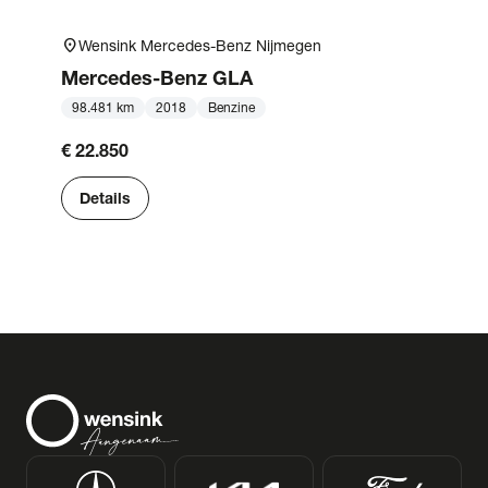
location_on
Wensink Mercedes-Benz Nijmegen
Mercedes-Benz
GLA
98.481 km
2018
Benzine
€ 22.850
Details