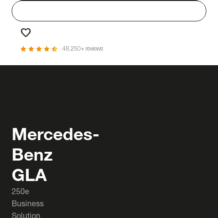
person
Login
favorite
Favorieten
star
star
star
star
star_half
48.250+ reviews
Mercedes-
Benz
GLA
250e
Business
Solution