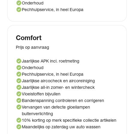
check_circle
Onderhoud
check_circle
Pechhulpservice, in heel Europa
Comfort
Prijs op aanvraag
check_circle
Jaarlijkse APK incl. roetmeting
check_circle
Onderhoud
check_circle
Pechhulpservice, in heel Europa
check_circle
Jaarlijkse aircocheck en aircoreiniging
check_circle
Jaarlijkse all-in zomer- en wintercheck
check_circle
Vloeistoffen bijvullen
check_circle
Bandenspanning controleren en corrigeren
check_circle
Vervangen van defecte gloeilampen
buitenverlichting
check_circle
10% korting op merk specifieke collectie artikelen
check_circle
Maandelijks op zaterdag uw auto wassen