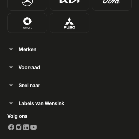
expand_more
Merken
expand_more
Voorraad
expand_more
Snel naar
expand_more
Labels van Wensink
Volg ons