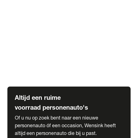
Elektrische Mercedes-Benz
Elektrische Occasions
Alles over elektrisch rijden
expand_more
Voorraad leasen
Private lease voorraad
Zakelijk lease voorraad
Occasion lease voorraad
Private Lease samenstellen
expand_more
Diensten
Expatriate Services & Diplomatic Sales
Altijd een ruime
voorraad personenauto's
Of u nu op zoek bent naar een nieuwe
personenauto óf een occasion, Wensink heeft
altijd een personenauto die bij u past.