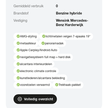
Gemiddeld verbruik
0
Brandstof
Benzine hybride
Vestiging
Wensink Mercedes-
Benz Harderwijk
check_circle
check_circle
AMG-styling
lichtmetalen velgen 7-spaaks 19"
check_circle
check_circle
metaalkleur
panoramadak
check_circle
Apple Carplay/Android Auto
check_circle
navigatiesysteem full map + hard disk
check_circle
alcantara interieurdelen
check_circle
electronic climate controle
check_circle
kunstlederen/alcantara bekleding
check_circle
check_circle
voorstoelen verwarmd
Trekhaak-pakket
add_circle
Volledig overzicht