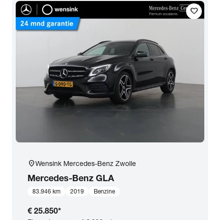
favorite
Transmissie
Opties
Carrosserie
Basiskleur
Aantal zitplaatsen
location_on
Wensink Mercedes-Benz Zwolle
Aantal deuren
Mercedes-Benz
GLA
83.946 km
2019
Benzine
Vestiging
€ 25.850
*