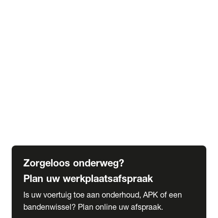
expand_more
Extra services
Beautykuur
Navigatie update
expand_more
Accessoires & onderdelen
Accessoires
Onderdelen
expand_more
Abonnementen
Alles over onze serviceabonnementen
Bandenhotel
expand_more
Schade melden
Meld hier je schade
Zorgeloos onderweg?
Plan uw werkplaatsafspraak
Is uw voertuig toe aan onderhoud, APK of een
bandenwissel? Plan online uw afspraak.