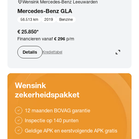
location_on
Wensink Mercedes-Benz Leeuwarden
Mercedes-Benz
GLA
56.513 km
2019
Benzine
€ 25.850
*
Financieren vanaf
€ 296
p/m
expand_content
Details
Krediettabel
Wensink
zekerheidspakket
12 maanden BOVAG garantie
check
Inspectie op 140 punten
check
Geldige APK en eerstvolgende APK gratis
check