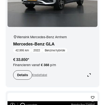
location_on
Wensink Mercedes-Benz Arnhem
Mercedes-Benz
GLA
42.995 km
2022
Benzine hybride
€ 33.850
*
Financieren vanaf
€ 388
p/m
expand_content
Details
Krediettabel
favorite