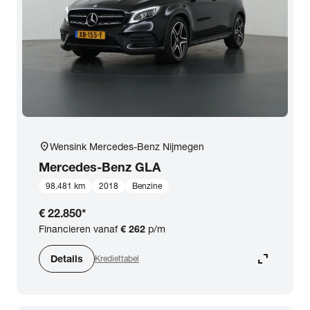
expand_more
BTW (aftrekbaar) / Marge (BTW niet aftrekbaar)
Merk & Model
close
Mercedes-Benz
Prijs
location_on
Wensink Mercedes-Benz Nijmegen
Kilometerstand
Mercedes-Benz
GLA
98.481 km
2018
Benzine
Bouwjaar
€ 22.850
*
Financieren vanaf
€ 262
p/m
Staat van de auto
expand_content
Details
Krediettabel
Brandstof