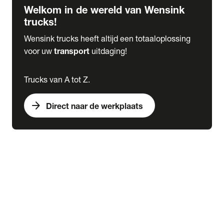
Welkom in de wereld van Wensink
trucks!
Wensink trucks heeft altijd een totaaloplossing
voor uw
transport
uitdaging!
Trucks van A tot Z.
arrow_forward
Direct naar de werkplaats
Lease
expand_more
Onderhoud
chevron_right
close
expand_more
Werkplaatsafspraak maken
Werkplaatsafspraak maken
Schade melden
expand_more
Onderhoud