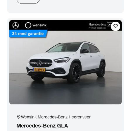
favorite
location_on
Wensink Mercedes-Benz Heerenveen
Mercedes-Benz
GLA