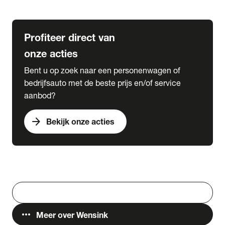
Lease & Services
Profiteer direct van
onze acties
Bent u op zoek naar een personenwagen of
bedrijfsauto met de beste prijs en/of service
aanbod?
arrow_forward
Bekijk onze acties
Vestigingen
Werken bij Wensink
search
Zoeken
more_horiz
Meer over Wensink