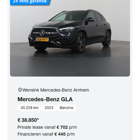
location_on
Wensink Mercedes-Benz Arnhem
Mercedes-Benz
GLA
30.228 km
2023
Benzine
€ 38.850
*
Private lease vanaf
€ 702
p/m
Financieren vanaf
€ 445
p/m