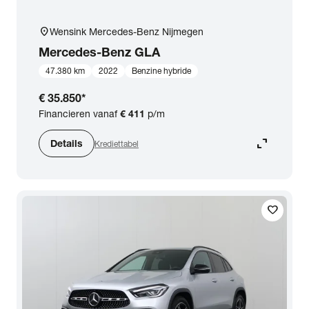
location_on
Wensink Mercedes-Benz Nijmegen
Mercedes-Benz
GLA
47.380 km
2022
Benzine hybride
€ 35.850
*
Financieren vanaf
€ 411
p/m
expand_content
Details
Krediettabel
favorite