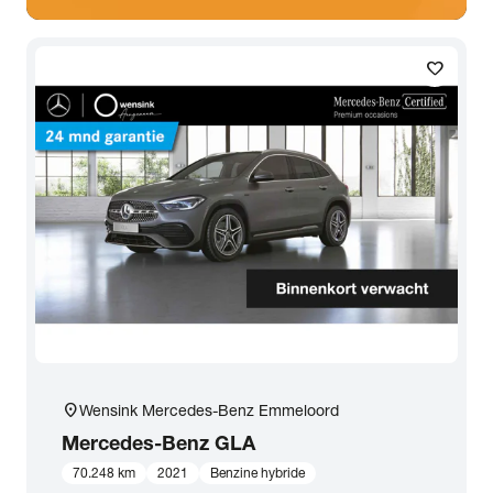
favorite
location_on
Wensink Mercedes-Benz Emmeloord
Mercedes-Benz
GLA
70.248 km
2021
Benzine hybride