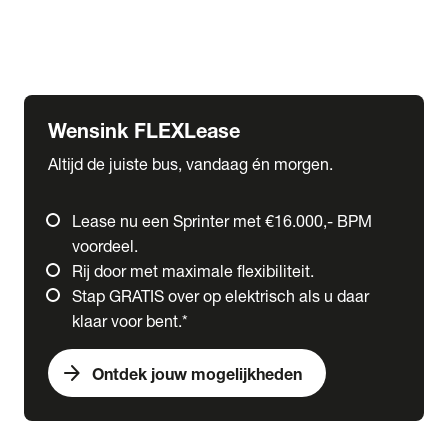
Ford
Fuso
Mercedes-Benz
Wensink FLEXLease
Altijd de juiste bus, vandaag én morgen.
Lease nu een Sprinter met €16.000,- BPM
voordeel.
Rij door met maximale flexibiliteit.
Stap GRATIS over op elektrisch als u daar
klaar voor bent.*
arrow_forward
Ontdek jouw mogelijkheden
expand_more
Trucks