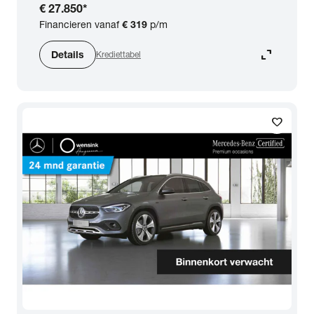
€ 27.850
*
Financieren vanaf
€ 319
p/m
expand_content
Details
Krediettabel
favorite