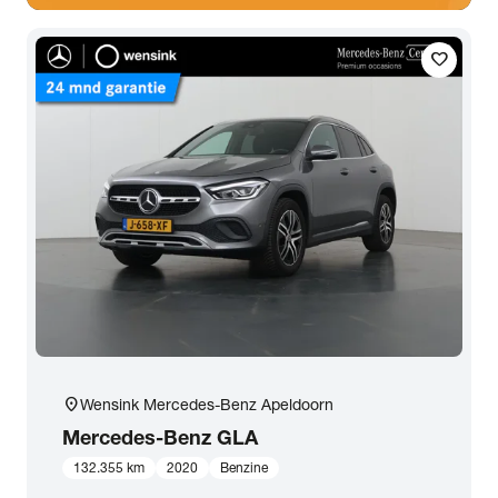
favorite
location_on
Wensink Mercedes-Benz Apeldoorn
Mercedes-Benz
GLA
132.355 km
2020
Benzine