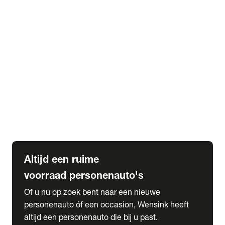
Elektrische Mercedes-Benz
Elektrische Occasions
Alles over elektrisch rijden
expand_more
Voorraad leasen
Private lease voorraad
Zakelijk lease voorraad
Occasion lease voorraad
Private Lease samenstellen
expand_more
Diensten
Expatriate Services & Diplomatic Sales
Altijd een ruime
voorraad personenauto's
Of u nu op zoek bent naar een nieuwe
personenauto óf een occasion, Wensink heeft
altijd een personenauto die bij u past.