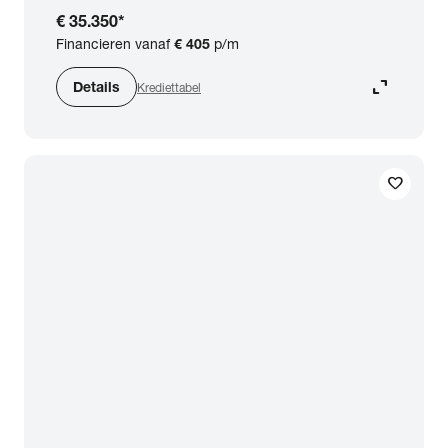
€ 35.350
*
Financieren vanaf
€ 405
p/m
expand_content
Details
Krediettabel
favorite