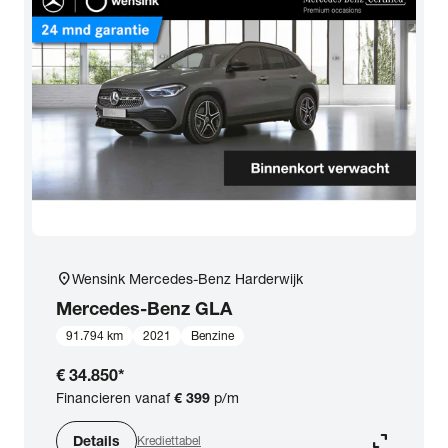
location_on
Wensink Mercedes-Benz Harderwijk
Mercedes-Benz
GLA
91.794 km
2021
Benzine
€ 34.850
*
Financieren vanaf
€ 399
p/m
expand_content
Details
Krediettabel