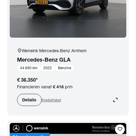
location_on
Wensink Mercedes-Benz Arnhem
Mercedes-Benz
GLA
44.690 km
2022
Benzine
€ 36.350
*
Financieren vanaf
€ 416
p/m
expand_content
Details
Krediettabel
favorite