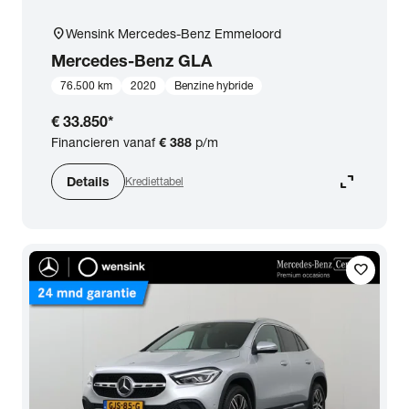
location_on
Wensink Mercedes-Benz Emmeloord
Mercedes-Benz
GLA
76.500 km
2020
Benzine hybride
€ 33.850
*
Financieren vanaf
€ 388
p/m
expand_content
Details
Krediettabel
favorite