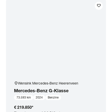
favorite
Transmissie
Opties
Carrosserie
Basiskleur
Aantal zitplaatsen
location_on
Wensink Mercedes-Benz Heerenveen
Aantal deuren
Mercedes-Benz
G-Klasse
73.593 km
2024
Benzine
Vestiging
€ 219.850
*