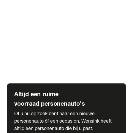
Elektrische Mercedes-Benz
Elektrische Occasions
Alles over elektrisch rijden
expand_more
Voorraad leasen
Private lease voorraad
Zakelijk lease voorraad
Occasion lease voorraad
Private Lease samenstellen
expand_more
Diensten
Expatriate Services & Diplomatic Sales
Altijd een ruime
voorraad personenauto's
Of u nu op zoek bent naar een nieuwe
personenauto óf een occasion, Wensink heeft
altijd een personenauto die bij u past.