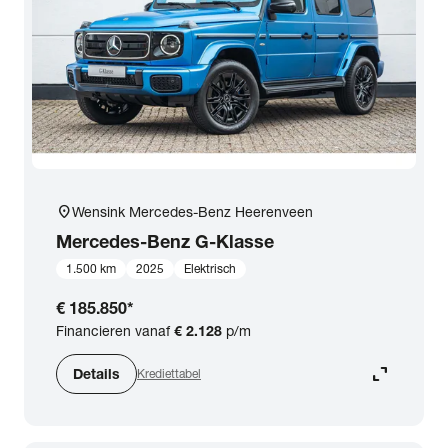
expand_more
BTW (aftrekbaar) / Marge (BTW niet aftrekbaar)
Merk & Model
close
Mercedes-Benz
Prijs
location_on
Wensink Mercedes-Benz Heerenveen
Kilometerstand
Mercedes-Benz
G-Klasse
1.500 km
2025
Elektrisch
Bouwjaar
€ 185.850
*
Financieren vanaf
€ 2.128
p/m
Staat van de auto
expand_content
Details
Krediettabel
Brandstof