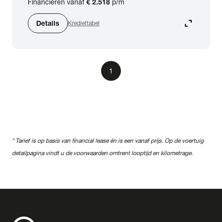
Financieren vanaf
€ 2.518
p/m
BTW (aftrekbaar) / Marge (BTW niet
expand_content
aftrekbaar)
Details
Krediettabel
Zoeken
1
arrow_forward
Toon 2 resultaten
* Tarief is op basis van financial lease én is een vanaf prijs. Op de voertuig
detailpagina vindt u de voorwaarden omtrent looptijd en kilometrage.