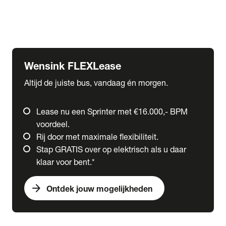
Ford
Fuso
Mercedes-Benz
Wensink FLEXLease
Altijd de juiste bus, vandaag én morgen.
Lease nu een Sprinter met €16.000,- BPM
voordeel.
Rij door met maximale flexibiliteit.
Stap GRATIS over op elektrisch als u daar
klaar voor bent.*
arrow_forward
Ontdek jouw mogelijkheden
expand_more
Trucks