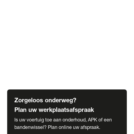
expand_more
Extra services
Beautykuur
Navigatie update
expand_more
Accessoires & onderdelen
Accessoires
Onderdelen
expand_more
Abonnementen
Alles over onze serviceabonnementen
Bandenhotel
expand_more
Schade melden
Meld hier je schade
Zorgeloos onderweg?
Plan uw werkplaatsafspraak
Is uw voertuig toe aan onderhoud, APK of een
bandenwissel? Plan online uw afspraak.