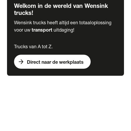
Welkom in de wereld van Wensink
trucks!
Wensink trucks heeft altijd een totaaloplossing
voor uw
transport
uitdaging!
Trucks van A tot Z.
arrow_forward
Direct naar de werkplaats
Lease
expand_more
Onderhoud
chevron_right
close
expand_more
Werkplaatsafspraak maken
Werkplaatsafspraak maken
Schade melden
expand_more
Onderhoud