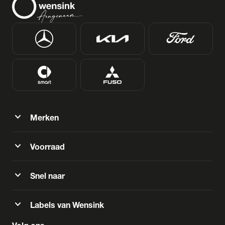
expand_more
Merken
expand_more
Voorraad
expand_more
Snel naar
expand_more
Labels van Wensink