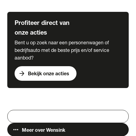
Lease & Services
Profiteer direct van
onze acties
Bent u op zoek naar een personenwagen of
bedrijfsauto met de beste prijs en/of service
aanbod?
arrow_forward
Bekijk onze acties
Vestigingen
Werken bij Wensink
search
Zoeken
more_horiz
Meer over Wensink