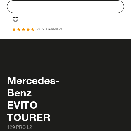
person
Login
favorite
Favorieten
star
star
star
star
star_half
48.250+ reviews
Mercedes-
Benz
EVITO
TOURER
129 PRO L2