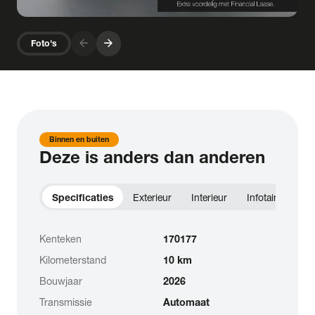
arrow_forward
arrow_forward
Foto's
Binnen en buiten
Deze is anders dan anderen
Specificaties
Exterieur
Interieur
Infotainment
Kenteken
170177
Kilometerstand
10 km
Bouwjaar
2026
Transmissie
Automaat