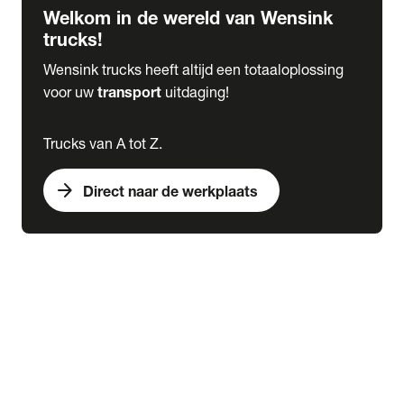
Welkom in de wereld van Wensink
trucks!
Wensink trucks heeft altijd een totaaloplossing
voor uw
transport
uitdaging!
Trucks van A tot Z.
arrow_forward
Direct naar de werkplaats
Lease
expand_more
Onderhoud
chevron_right
close
expand_more
Werkplaatsafspraak maken
Werkplaatsafspraak maken
Schade melden
expand_more
Onderhoud