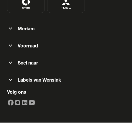
expand_more
Merken
expand_more
Voorraad
expand_more
Snel naar
expand_more
Labels van Wensink
Volg ons