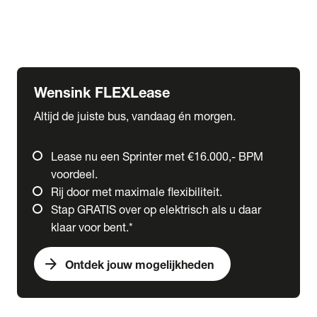
Ford
Fuso
Mercedes-Benz
Wensink FLEXLease
Altijd de juiste bus, vandaag én morgen.
Lease nu een Sprinter met €16.000,- BPM
voordeel.
Rij door met maximale flexibiliteit.
Stap GRATIS over op elektrisch als u daar
klaar voor bent.*
arrow_forward
Ontdek jouw mogelijkheden
expand_more
Trucks