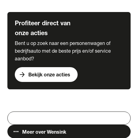
Lease & Services
Profiteer direct van
onze acties
Bent u op zoek naar een personenwagen of
bedrijfsauto met de beste prijs en/of service
aanbod?
arrow_forward
Bekijk onze acties
Vestigingen
Werken bij Wensink
search
Zoeken
more_horiz
Meer over Wensink