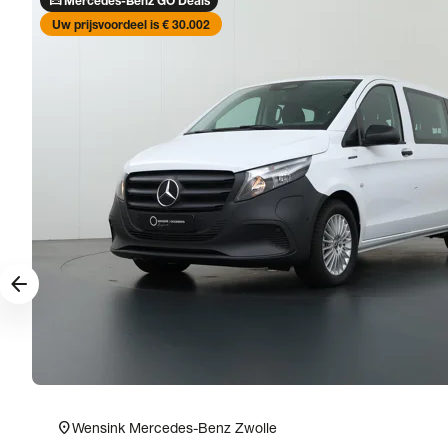
directions_car
Mercedes-Benz GO Deals
Uw prijsvoordeel is € 30.002
arrow_forward
location_on
Wensink Mercedes-Benz Zwolle