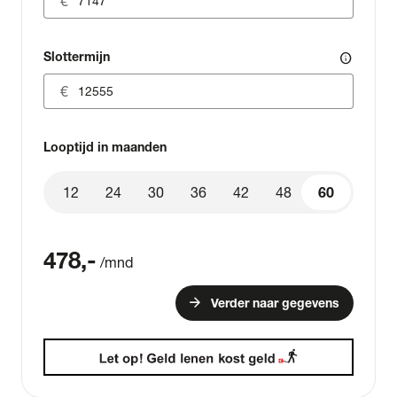
Slottermijn
info
Looptijd in maanden
12
24
30
36
42
48
60
60
478
,-
/mnd
arrow_forward
Verder naar gegevens