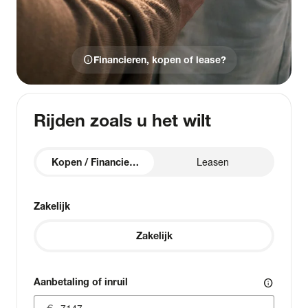
info
Financieren, kopen of lease?
Rijden zoals u het wilt
Kopen / Financieren
Leasen
Zakelijk
Zakelijk
Aanbetaling of inruil
info