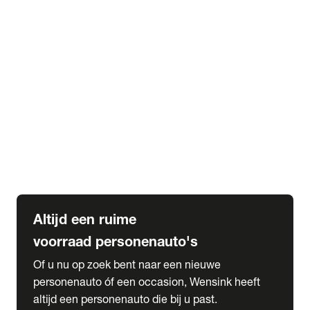
Elektrische Mercedes-Benz
Elektrische Occasions
Alles over elektrisch rijden
expand_more
Voorraad leasen
Private lease voorraad
Zakelijk lease voorraad
Occasion lease voorraad
Private Lease samenstellen
expand_more
Diensten
Expatriate Services & Diplomatic Sales
Altijd een ruime
voorraad personenauto's
Of u nu op zoek bent naar een nieuwe
personenauto óf een occasion, Wensink heeft
altijd een personenauto die bij u past.