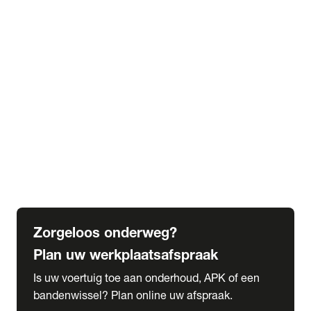
expand_more
Extra services
Beautykuur
Navigatie update
expand_more
Accessoires & onderdelen
Accessoires
Onderdelen
expand_more
Abonnementen
Alles over onze serviceabonnementen
Bandenhotel
expand_more
Schade melden
Meld hier je schade
Zorgeloos onderweg?
Plan uw werkplaatsafspraak
Is uw voertuig toe aan onderhoud, APK of een
bandenwissel? Plan online uw afspraak.