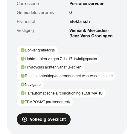
Carrosserie
Personenvervoer
Gemiddeld verbruik
0
Brandstof
Elektrisch
Vestiging
Wensink Mercedes-
Benz Vans Groningen
check_circle
Donker grafietgrijs
check_circle
Lichtmetalen velgen 7 J x 17, twintigspaaks
check_circle
Privacyglas achter (vanaf B-stijlen)
check_circle
Ruit in achterklep/achterdeur met was-wasinstallatie
check_circle
Navigatie
check_circle
Halfautomatische airconditioning TEMPMATIC
check_circle
TEMPOMAT (cruisecontrol)
add_circle
Volledig overzicht