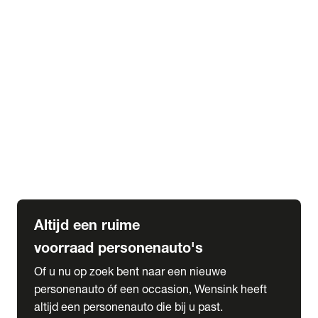
Elektrische Mercedes-Benz
Elektrische Occasions
Alles over elektrisch rijden
expand_more
Voorraad leasen
Private lease voorraad
Zakelijk lease voorraad
Occasion lease voorraad
Private Lease samenstellen
expand_more
Diensten
Expatriate Services & Diplomatic Sales
Altijd een ruime
voorraad personenauto's
Of u nu op zoek bent naar een nieuwe
personenauto óf een occasion, Wensink heeft
altijd een personenauto die bij u past.