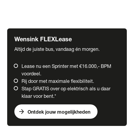
Ford
Fuso
Mercedes-Benz
Wensink FLEXLease
Altijd de juiste bus, vandaag én morgen.
Lease nu een Sprinter met €16.000,- BPM
voordeel.
Rij door met maximale flexibiliteit.
Stap GRATIS over op elektrisch als u daar
klaar voor bent.*
arrow_forward
Ontdek jouw mogelijkheden
expand_more
Trucks