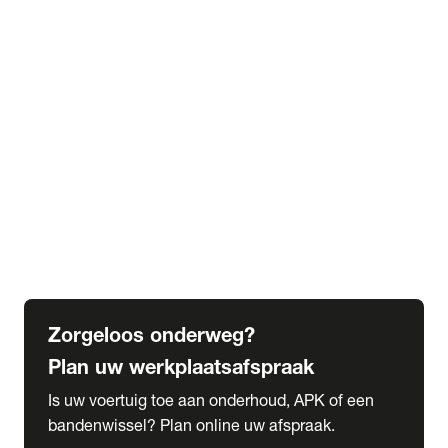
expand_more
Extra services
Beautykuur
Navigatie update
expand_more
Accessoires & onderdelen
Accessoires
Onderdelen
expand_more
Abonnementen
Alles over onze serviceabonnementen
Bandenhotel
expand_more
Schade melden
Meld hier je schade
Zorgeloos onderweg?
Plan uw werkplaatsafspraak
Is uw voertuig toe aan onderhoud, APK of een
bandenwissel? Plan online uw afspraak.