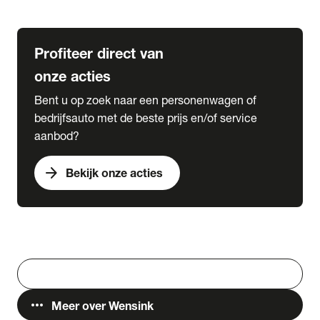
Lease & Services
Profiteer direct van
onze acties
Bent u op zoek naar een personenwagen of
bedrijfsauto met de beste prijs en/of service
aanbod?
arrow_forward
Bekijk onze acties
Vestigingen
Werken bij Wensink
search
Zoeken
more_horiz
Meer over Wensink