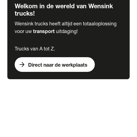
Welkom in de wereld van Wensink
trucks!
Wensink trucks heeft altijd een totaaloplossing
voor uw
transport
uitdaging!
Trucks van A tot Z.
arrow_forward
Direct naar de werkplaats
Lease
expand_more
Onderhoud
chevron_right
close
expand_more
Werkplaatsafspraak maken
Werkplaatsafspraak maken
Schade melden
expand_more
Onderhoud