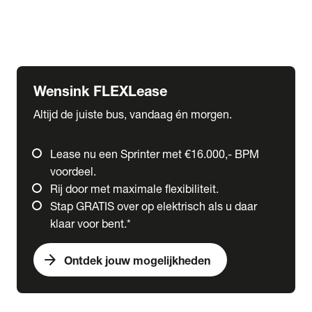
Ford
Fuso
Mercedes-Benz
Wensink FLEXLease
Altijd de juiste bus, vandaag én morgen.
Lease nu een Sprinter met €16.000,- BPM
voordeel.
Rij door met maximale flexibiliteit.
Stap GRATIS over op elektrisch als u daar
klaar voor bent.*
arrow_forward
Ontdek jouw mogelijkheden
expand_more
Trucks