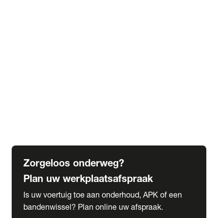
expand_more
Extra services
Beautykuur
Navigatie update
expand_more
Accessoires & onderdelen
Accessoires
Onderdelen
expand_more
Abonnementen
Alles over onze serviceabonnementen
Bandenhotel
expand_more
Schade melden
Meld hier je schade
Zorgeloos onderweg?
Plan uw werkplaatsafspraak
Is uw voertuig toe aan onderhoud, APK of een
bandenwissel? Plan online uw afspraak.