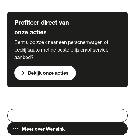
Lease & Services
Profiteer direct van
onze acties
Bent u op zoek naar een personenwagen of
bedrijfsauto met de beste prijs en/of service
aanbod?
arrow_forward
Bekijk onze acties
Vestigingen
Werken bij Wensink
search
Zoeken
more_horiz
Meer over Wensink