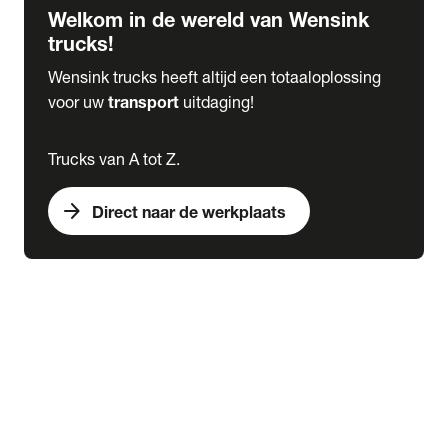
Welkom in de wereld van Wensink
trucks!
Wensink trucks heeft altijd een totaaloplossing
voor uw
transport
uitdaging!
Trucks van A tot Z.
arrow_forward
Direct naar de werkplaats
Lease
expand_more
Onderhoud
chevron_right
close
expand_more
Werkplaatsafspraak maken
Werkplaatsafspraak maken
Schade melden
expand_more
Onderhoud