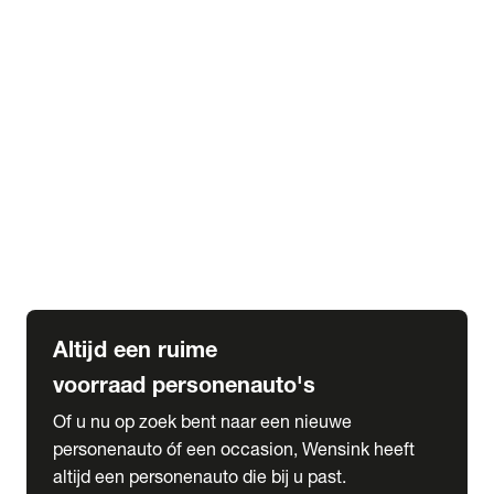
Elektrische Mercedes-Benz
Elektrische Occasions
Alles over elektrisch rijden
expand_more
Voorraad leasen
Private lease voorraad
Zakelijk lease voorraad
Occasion lease voorraad
Private Lease samenstellen
expand_more
Diensten
Expatriate Services & Diplomatic Sales
Altijd een ruime
voorraad personenauto's
Of u nu op zoek bent naar een nieuwe
personenauto óf een occasion, Wensink heeft
altijd een personenauto die bij u past.