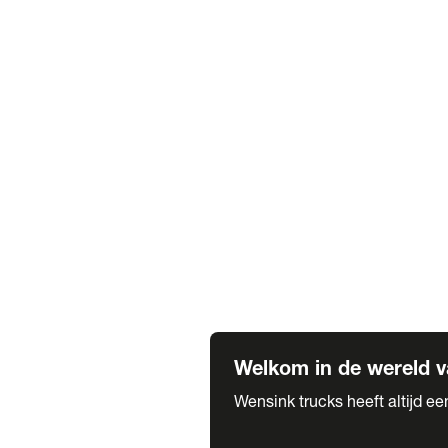
Truck verhuur
Service & onderhoud
APK
Onze labels & partners
Truck & Trailer
Trias Trailers
Spuiterij B. de Wilde
Carrosseriewerk Van de Weijer
Fleetcraft
A1 Automotive
Vestigingen
Bekijk alle vestigingen
Welkom in de wereld v
Wensink trucks heeft altijd e