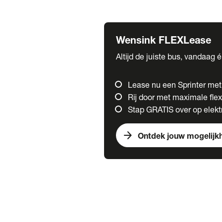
Fuso
Mercedes-Benz
Wensink FLEXLease
Altijd de juiste bus, vandaag 
Lease nu een Sprinter me
Rij door met maximale flexi
Stap GRATIS over op elektr
arrow_forward
Ontdek jouw mogelijk
Trucks
chevron_right
close
Onze merken
Mercedes Benz Trucks