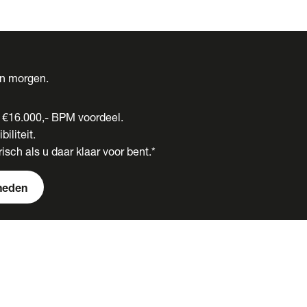
én morgen.
t €16.000,- BPM voordeel.
biliteit.
isch als u daar klaar voor bent.*
heden