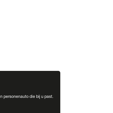
expand_more
expand_more
n personenauto die bij u past.