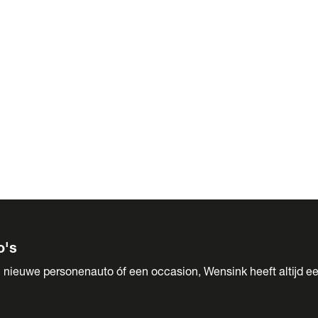
 Sales
o's
 nieuwe personenauto óf een occasion, Wensink heeft altijd ee