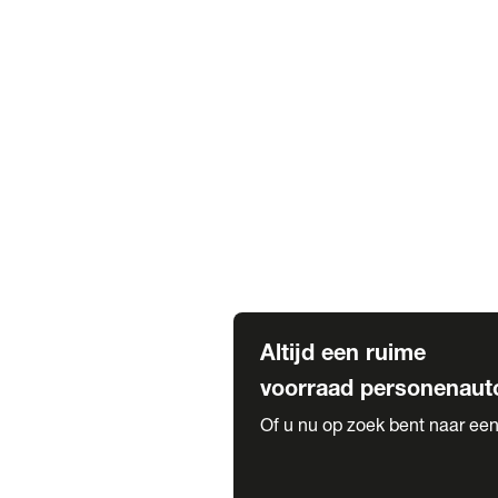
Elektrische Mercedes-Benz
Elektrische Occasions
Alles over elektrisch rijden
Voorraad leasen
Private lease voorraad
Zakelijk lease voorraad
Occasion lease voorraad
Private Lease samenstellen
Diensten
Expatriate Services & Diplomatic
Altijd een ruime
voorraad personenaut
Of u nu op zoek bent naar een