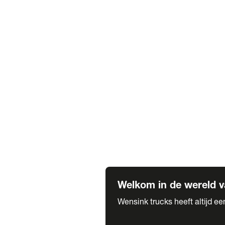
Truck verhuur
Service & onderhoud
APK
Onze labels & partners
Truck & Trailer
Trias Trailers
Spuiterij B. de Wilde
Carrosseriewerk Van de Weijer
Fleetcraft
A1 Automotive
Vestigingen
Bekijk alle vestigingen
Welkom in de wereld v
Wensink trucks heeft altijd e