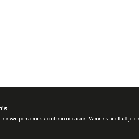
 Sales
o's
 nieuwe personenauto óf een occasion, Wensink heeft altijd ee