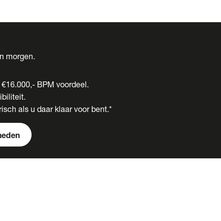
én morgen.
t €16.000,- BPM voordeel.
biliteit.
isch als u daar klaar voor bent.*
heden