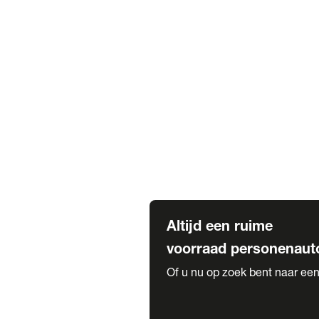
Elektrische Mercedes-Benz
Elektrische Occasions
Alles over elektrisch rijden
Voorraad leasen
Private lease voorraad
Zakelijk lease voorraad
Occasion lease voorraad
Private Lease samenstellen
Diensten
Expatriate Services & Diplomatic
Altijd een ruime
voorraad personenaut
Of u nu op zoek bent naar een