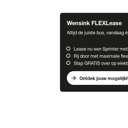
Fuso
Mercedes-Benz
Wensink FLEXLease
Altijd de juiste bus, vandaag 
Lease nu een Sprinter me
Rij door met maximale flexi
Stap GRATIS over op elektr
arrow_forward
Ontdek jouw mogelijk
Trucks
chevron_right
close
Onze merken
Mercedes Benz Trucks