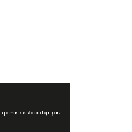
expand_more
expand_more
n personenauto die bij u past.